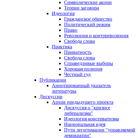
Символические акции
Теории заговора
Идеология
Гражданское общество
Политический режим
Право
Революция и контрреволюция
Свобода слова
Практика
Приватность
Свобода слова
Справедливые выборы
Хорошая полиция
Честный суд
Публикации
Аннотированный указатель
литературы
Дискуссии
Архив предыдущего проекта
Дискуссия о "кризисе
либерализма"
Идеология консерватизма
Национальная идея
Пути легитимации "управляемой
демократии"