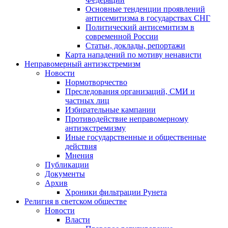
Основные тенденции проявлений
антисемитизма в государствах СНГ
Политический антисемитизм в
современной России
Статьи, доклады, репортажи
Карта нападений по мотиву ненависти
Неправомерный антиэкстремизм
Новости
Нормотворчество
Преследования организаций, СМИ и
частных лиц
Избирательные кампании
Противодействие неправомерному
антиэкстремизму
Иные государственные и общественные
действия
Мнения
Публикации
Документы
Архив
Хроники фильтрации Рунета
Религия в светском обществе
Новости
Власти