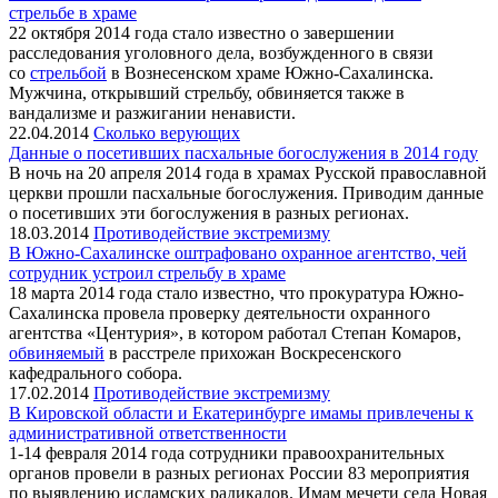
стрельбе в храме
22 октября 2014 года стало известно о завершении
расследования уголовного дела, возбужденного в связи
со
стрельбой
в Вознесенском храме Южно-Сахалинска.
Мужчина, открывший стрельбу, обвиняется также в
вандализме и разжигании ненависти.
22.04.2014
Сколько верующих
Данные о посетивших пасхальные богослужения в 2014 году
В ночь на 20 апреля 2014 года в храмах Русской православной
церкви прошли пасхальные богослужения. Приводим данные
о посетивших эти богослужения в разных регионах.
18.03.2014
Противодействие экстремизму
В Южно-Сахалинске оштрафовано охранное агентство, чей
сотрудник устроил стрельбу в храме
18 марта 2014 года стало известно, что прокуратура Южно-
Сахалинска провела проверку деятельности охранного
агентства «Центурия», в котором работал Степан Комаров,
обвиняемый
в расстреле прихожан Воскресенского
кафедрального собора.
17.02.2014
Противодействие экстремизму
В Кировской области и Екатеринбурге имамы привлечены к
административной ответственности
1-14 февраля 2014 года сотрудники правоохранительных
органов провели в разных регионах России 83 мероприятия
по выявлению исламских радикалов. Имам мечети села Новая