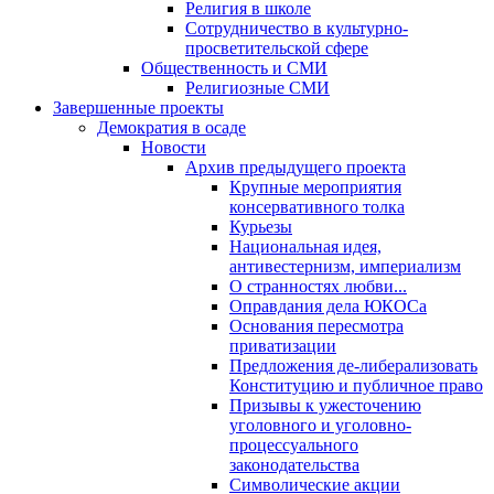
Религия в школе
Сотрудничество в культурно-
просветительской сфере
Общественность и СМИ
Религиозные СМИ
Завершенные проекты
Демократия в осаде
Новости
Архив предыдущего проекта
Крупные мероприятия
консервативного толка
Курьезы
Национальная идея,
антивестернизм, империализм
О странностях любви...
Оправдания дела ЮКОСа
Основания пересмотра
приватизации
Предложения де-либерализовать
Конституцию и публичное право
Призывы к ужесточению
уголовного и уголовно-
процессуального
законодательства
Символические акции