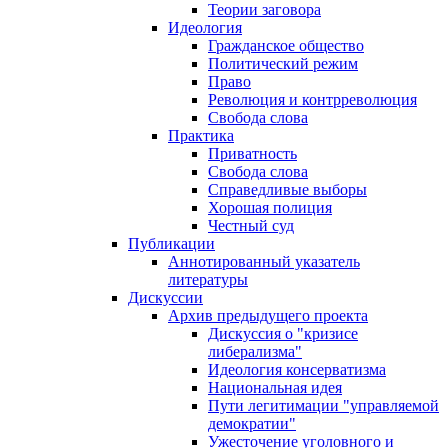
Теории заговора
Идеология
Гражданское общество
Политический режим
Право
Революция и контрреволюция
Свобода слова
Практика
Приватность
Свобода слова
Справедливые выборы
Хорошая полиция
Честный суд
Публикации
Аннотированный указатель
литературы
Дискуссии
Архив предыдущего проекта
Дискуссия о "кризисе
либерализма"
Идеология консерватизма
Национальная идея
Пути легитимации "управляемой
демократии"
Ужесточение уголовного и