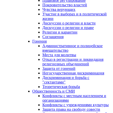
Правовое регулирование
Покровительство властей
Чувства верующих
Участие в выборах и в политической
жизни
Дискуссии о религии и власти
Дискуссии о религии и праве
Религии и карантин
Соглашения
Гонения
Административное и полицейское
вмешательство
Места для молитвы
Отказ в регистрации и ликвидация
религиозных объединений
Защита от гонений
Негосударственная дискриминация
Дискриминация и борьба с
"сектантами"
Теоретическая борьба
Общественность и СМИ
Конфликты с местным населением и
организациями
Конфликты с учреждениями культуры
Защита права на свободу совести