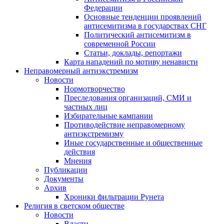
Федерации
Основные тенденции проявлений
антисемитизма в государствах СНГ
Политический антисемитизм в
современной России
Статьи, доклады, репортажи
Карта нападений по мотиву ненависти
Неправомерный антиэкстремизм
Новости
Нормотворчество
Преследования организаций, СМИ и
частных лиц
Избирательные кампании
Противодействие неправомерному
антиэкстремизму
Иные государственные и общественные
действия
Мнения
Публикации
Документы
Архив
Хроники фильтрации Рунета
Религия в светском обществе
Новости
Власти