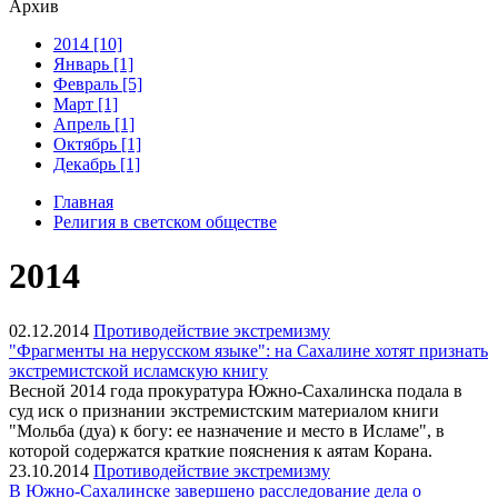
Архив
2014 [10]
Январь [1]
Февраль [5]
Март [1]
Апрель [1]
Октябрь [1]
Декабрь [1]
Главная
Религия в светском обществе
2014
02.12.2014
Противодействие экстремизму
"Фрагменты на нерусском языке": на Сахалине хотят признать
экстремистской исламскую книгу
Весной 2014 года прокуратура Южно-Сахалинска подала в
суд иск о признании экстремистским материалом книги
"Мольба (дуа) к богу: ее назначение и место в Исламе", в
которой содержатся краткие пояснения к аятам Корана.
23.10.2014
Противодействие экстремизму
В Южно-Сахалинске завершено расследование дела о