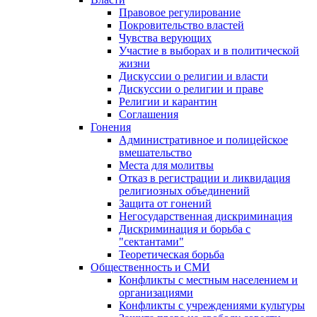
Правовое регулирование
Покровительство властей
Чувства верующих
Участие в выборах и в политической
жизни
Дискуссии о религии и власти
Дискуссии о религии и праве
Религии и карантин
Соглашения
Гонения
Административное и полицейское
вмешательство
Места для молитвы
Отказ в регистрации и ликвидация
религиозных объединений
Защита от гонений
Негосударственная дискриминация
Дискриминация и борьба с
"сектантами"
Теоретическая борьба
Общественность и СМИ
Конфликты с местным населением и
организациями
Конфликты с учреждениями культуры