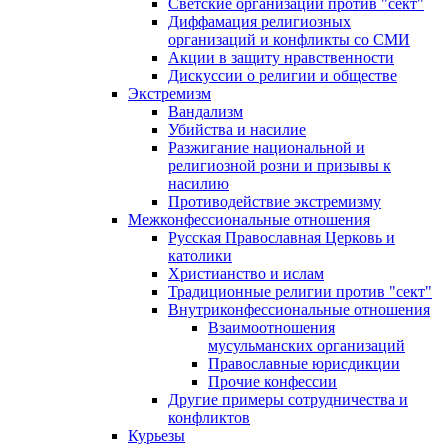
Светские организации против "сект"
Диффамация религиозных
организаций и конфликты со СМИ
Акции в защиту нравственности
Дискуссии о религии и обществе
Экстремизм
Вандализм
Убийства и насилие
Разжигание национальной и
религиозной розни и призывы к
насилию
Противодействие экстремизму
Межконфессиональные отношения
Русская Православная Церковь и
католики
Христианство и ислам
Традиционные религии против "сект"
Внутриконфессиональные отношения
Взаимоотношения
мусульманских организаций
Православные юрисдикции
Прочие конфессии
Другие примеры сотрудничества и
конфликтов
Курьезы