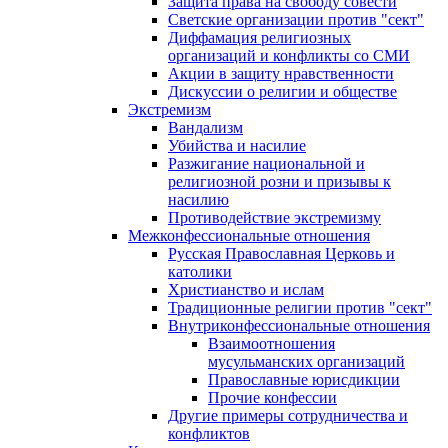
Защита права на свободу совести
Светские организации против "сект"
Диффамация религиозных
организаций и конфликты со СМИ
Акции в защиту нравственности
Дискуссии о религии и обществе
Экстремизм
Вандализм
Убийства и насилие
Разжигание национальной и
религиозной розни и призывы к
насилию
Противодействие экстремизму
Межконфессиональные отношения
Русская Православная Церковь и
католики
Христианство и ислам
Традиционные религии против "сект"
Внутриконфессиональные отношения
Взаимоотношения
мусульманских организаций
Православные юрисдикции
Прочие конфессии
Другие примеры сотрудничества и
конфликтов