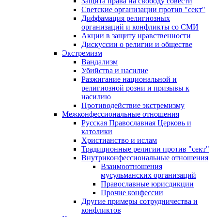
Защита права на свободу совести
Светские организации против "сект"
Диффамация религиозных
организаций и конфликты со СМИ
Акции в защиту нравственности
Дискуссии о религии и обществе
Экстремизм
Вандализм
Убийства и насилие
Разжигание национальной и
религиозной розни и призывы к
насилию
Противодействие экстремизму
Межконфессиональные отношения
Русская Православная Церковь и
католики
Христианство и ислам
Традиционные религии против "сект"
Внутриконфессиональные отношения
Взаимоотношения
мусульманских организаций
Православные юрисдикции
Прочие конфессии
Другие примеры сотрудничества и
конфликтов