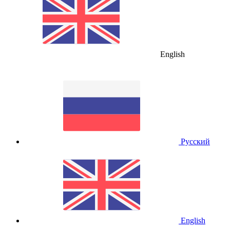
English
Русский
English