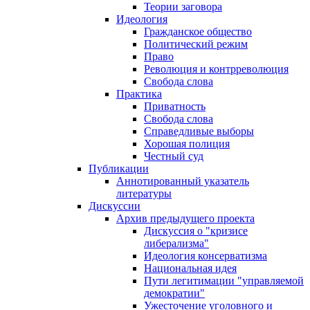
Теории заговора
Идеология
Гражданское общество
Политический режим
Право
Революция и контрреволюция
Свобода слова
Практика
Приватность
Свобода слова
Справедливые выборы
Хорошая полиция
Честный суд
Публикации
Аннотированный указатель
литературы
Дискуссии
Архив предыдущего проекта
Дискуссия о "кризисе
либерализма"
Идеология консерватизма
Национальная идея
Пути легитимации "управляемой
демократии"
Ужесточение уголовного и