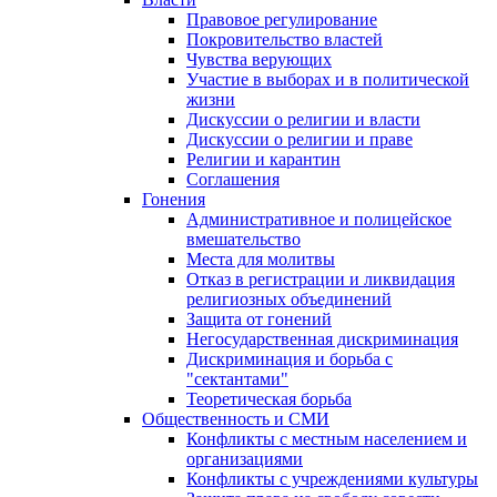
Правовое регулирование
Покровительство властей
Чувства верующих
Участие в выборах и в политической
жизни
Дискуссии о религии и власти
Дискуссии о религии и праве
Религии и карантин
Соглашения
Гонения
Административное и полицейское
вмешательство
Места для молитвы
Отказ в регистрации и ликвидация
религиозных объединений
Защита от гонений
Негосударственная дискриминация
Дискриминация и борьба с
"сектантами"
Теоретическая борьба
Общественность и СМИ
Конфликты с местным населением и
организациями
Конфликты с учреждениями культуры