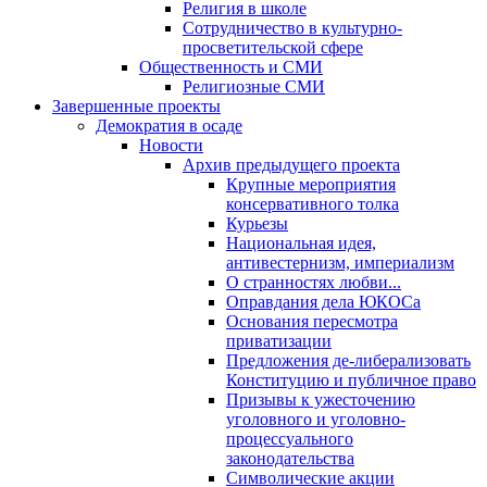
Религия в школе
Сотрудничество в культурно-
просветительской сфере
Общественность и СМИ
Религиозные СМИ
Завершенные проекты
Демократия в осаде
Новости
Архив предыдущего проекта
Крупные мероприятия
консервативного толка
Курьезы
Национальная идея,
антивестернизм, империализм
О странностях любви...
Оправдания дела ЮКОСа
Основания пересмотра
приватизации
Предложения де-либерализовать
Конституцию и публичное право
Призывы к ужесточению
уголовного и уголовно-
процессуального
законодательства
Символические акции