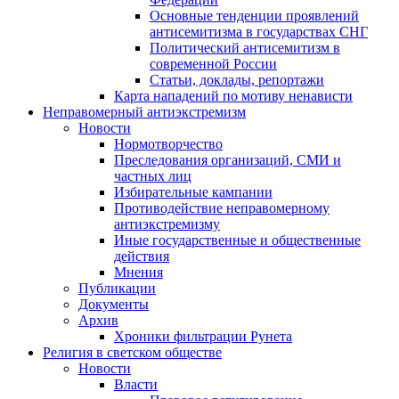
Основные тенденции проявлений
антисемитизма в государствах СНГ
Политический антисемитизм в
современной России
Статьи, доклады, репортажи
Карта нападений по мотиву ненависти
Неправомерный антиэкстремизм
Новости
Нормотворчество
Преследования организаций, СМИ и
частных лиц
Избирательные кампании
Противодействие неправомерному
антиэкстремизму
Иные государственные и общественные
действия
Мнения
Публикации
Документы
Архив
Хроники фильтрации Рунета
Религия в светском обществе
Новости
Власти