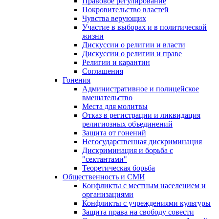
Правовое регулирование
Покровительство властей
Чувства верующих
Участие в выборах и в политической
жизни
Дискуссии о религии и власти
Дискуссии о религии и праве
Религии и карантин
Соглашения
Гонения
Административное и полицейское
вмешательство
Места для молитвы
Отказ в регистрации и ликвидация
религиозных объединений
Защита от гонений
Негосударственная дискриминация
Дискриминация и борьба с
"сектантами"
Теоретическая борьба
Общественность и СМИ
Конфликты с местным населением и
организациями
Конфликты с учреждениями культуры
Защита права на свободу совести