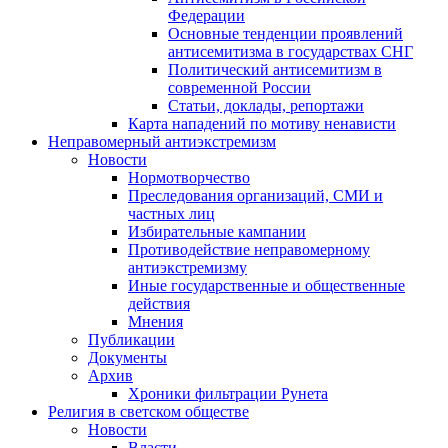
Федерации
Основные тенденции проявлений
антисемитизма в государствах СНГ
Политический антисемитизм в
современной России
Статьи, доклады, репортажи
Карта нападений по мотиву ненависти
Неправомерный антиэкстремизм
Новости
Нормотворчество
Преследования организаций, СМИ и
частных лиц
Избирательные кампании
Противодействие неправомерному
антиэкстремизму
Иные государственные и общественные
действия
Мнения
Публикации
Документы
Архив
Хроники фильтрации Рунета
Религия в светском обществе
Новости
Власти