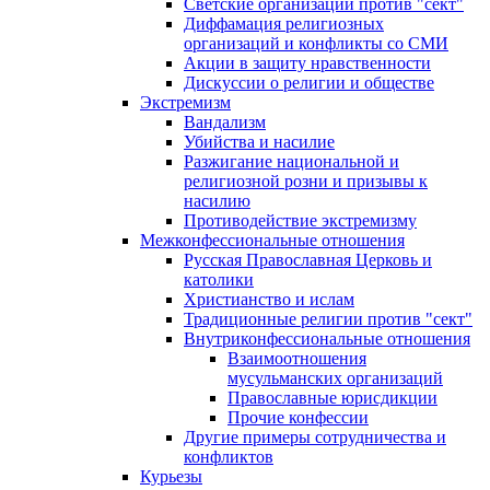
Светские организации против "сект"
Диффамация религиозных
организаций и конфликты со СМИ
Акции в защиту нравственности
Дискуссии о религии и обществе
Экстремизм
Вандализм
Убийства и насилие
Разжигание национальной и
религиозной розни и призывы к
насилию
Противодействие экстремизму
Межконфессиональные отношения
Русская Православная Церковь и
католики
Христианство и ислам
Традиционные религии против "сект"
Внутриконфессиональные отношения
Взаимоотношения
мусульманских организаций
Православные юрисдикции
Прочие конфессии
Другие примеры сотрудничества и
конфликтов
Курьезы