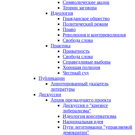
Символические акции
Теории заговора
Идеология
Гражданское общество
Политический режим
Право
Революция и контрреволюция
Свобода слова
Практика
Приватность
Свобода слова
Справедливые выборы
Хорошая полиция
Честный суд
Публикации
Аннотированный указатель
литературы
Дискуссии
Архив предыдущего проекта
Дискуссия о "кризисе
либерализма"
Идеология консерватизма
Национальная идея
Пути легитимации "управляемой
демократии"