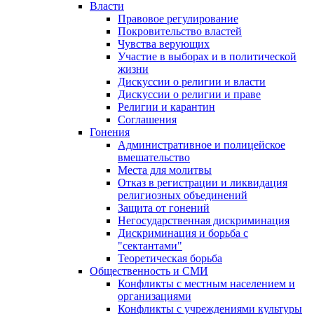
Власти
Правовое регулирование
Покровительство властей
Чувства верующих
Участие в выборах и в политической
жизни
Дискуссии о религии и власти
Дискуссии о религии и праве
Религии и карантин
Соглашения
Гонения
Административное и полицейское
вмешательство
Места для молитвы
Отказ в регистрации и ликвидация
религиозных объединений
Защита от гонений
Негосударственная дискриминация
Дискриминация и борьба с
"сектантами"
Теоретическая борьба
Общественность и СМИ
Конфликты с местным населением и
организациями
Конфликты с учреждениями культуры