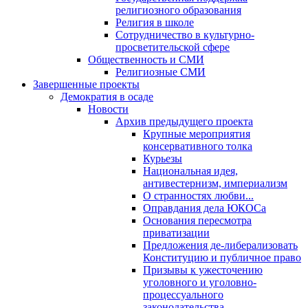
религиозного образования
Религия в школе
Сотрудничество в культурно-
просветительской сфере
Общественность и СМИ
Религиозные СМИ
Завершенные проекты
Демократия в осаде
Новости
Архив предыдущего проекта
Крупные мероприятия
консервативного толка
Курьезы
Национальная идея,
антивестернизм, империализм
О странностях любви...
Оправдания дела ЮКОСа
Основания пересмотра
приватизации
Предложения де-либерализовать
Конституцию и публичное право
Призывы к ужесточению
уголовного и уголовно-
процессуального
законодательства