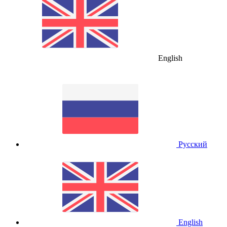
English
Русский
English