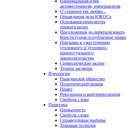
Национальная идея,
антивестернизм, империализм
О странностях любви...
Оправдания дела ЮКОСа
Основания пересмотра
приватизации
Предложения де-либерализовать
Конституцию и публичное право
Призывы к ужесточению
уголовного и уголовно-
процессуального
законодательства
Символические акции
Теории заговора
Идеология
Гражданское общество
Политический режим
Право
Революция и контрреволюция
Свобода слова
Практика
Приватность
Свобода слова
Справедливые выборы
Хорошая полиция