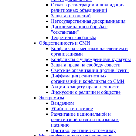
Отказ в регистрации и ликвидация
религиозных объединений
Защита от гонений
Негосударственная дискриминация
Дискриминация и борьба с
"сектантами"
Теоретическая борьба
Общественность и СМИ
Конфликты с местным населением и
организациями
Конфликты с учреждениями культуры
Защита права на свободу совести
Светские организации против "сект"
Диффамация религиозных
организаций и конфликты со СМИ
Акции в защиту нравственности
Дискуссии о религии и обществе
Экстремизм
Вандализм
Убийства и насилие
Разжигание национальной и
религиозной розни и призывы к
насилию
Противодействие экстремизму
Межконфессиональные отношения