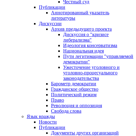
Честный суд
Публикации
Аннотированный указатель
литературы
Дискуссии
Архив предыдущего проекта
Дискуссия о "кризисе
либерализма"
Идеология консерватизма
Национальная идея
Пути легитимации "управляемой
демократии"
Ужесточение уголовного и
уголовно-процесуального
законодательства
Барометр демократии
Гражданское общество
Политический режим
Право
Революция и оппозиция
Свобода слова
Язык вражды
Новости
Публикации
Документы других организаций