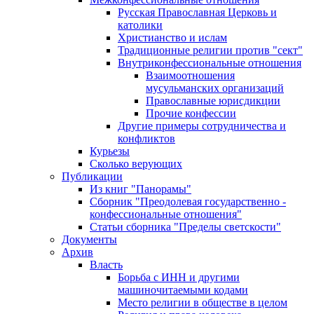
Русская Православная Церковь и
католики
Христианство и ислам
Традиционные религии против "сект"
Внутриконфессиональные отношения
Взаимоотношения
мусульманских организаций
Православные юрисдикции
Прочие конфессии
Другие примеры сотрудничества и
конфликтов
Курьезы
Сколько верующих
Публикации
Из книг "Панорамы"
Сборник "Преодолевая государственно -
конфессиональные отношения"
Статьи сборника "Пределы светскости"
Документы
Архив
Власть
Борьба с ИНН и другими
машиночитаемыми кодами
Место религии в обществе в целом