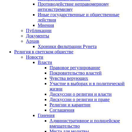
Противодействие неправомерному
антиэкстремизму
Иные государственные и общественные
действия
Мнения
Публикации
Документы
Архив
Хроники фильтрации Рунета
Религия в светском обществе
Новости
Власти
Правовое регулирование
Покровительство властей
Чувства верующих
Участие в выборах и в политической
жизни
Дискуссии о религии и власти
Дискуссии о религии и праве
Религии и карантин
Соглашения
Гонения
Административное и полицейское
вмешательство
Места для молитвы