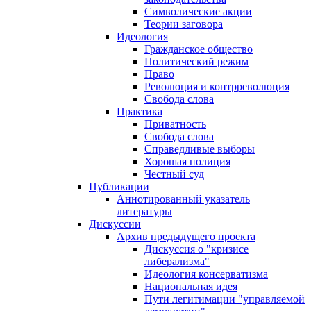
Символические акции
Теории заговора
Идеология
Гражданское общество
Политический режим
Право
Революция и контрреволюция
Свобода слова
Практика
Приватность
Свобода слова
Справедливые выборы
Хорошая полиция
Честный суд
Публикации
Аннотированный указатель
литературы
Дискуссии
Архив предыдущего проекта
Дискуссия о "кризисе
либерализма"
Идеология консерватизма
Национальная идея
Пути легитимации "управляемой