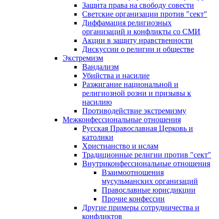
Защита права на свободу совести
Светские организации против "сект"
Диффамация религиозных
организаций и конфликты со СМИ
Акции в защиту нравственности
Дискуссии о религии и обществе
Экстремизм
Вандализм
Убийства и насилие
Разжигание национальной и
религиозной розни и призывы к
насилию
Противодействие экстремизму
Межконфессиональные отношения
Русская Православная Церковь и
католики
Христианство и ислам
Традиционные религии против "сект"
Внутриконфессиональные отношения
Взаимоотношения
мусульманских организаций
Православные юрисдикции
Прочие конфессии
Другие примеры сотрудничества и
конфликтов