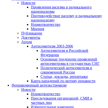
Новости
Проявления расизма и радикального
национализма
Противодействие расизму и радикальному
национализму
Нормотворчество
Мнения
Публикации
Документы
Архив
Антисемитизм 2003-2006
Антисемитизм в Российской
Федерации
Основные тенденции проявлений
антисемитизма в государствах СНГ
Политический антисемитизм в
современной России
Статьи, доклады, репортажи
Карта нападений по мотиву ненависти
Неправомерный антиэкстремизм
Новости
Нормотворчество
Преследования организаций, СМИ и
частных лиц
Избирательные кампании