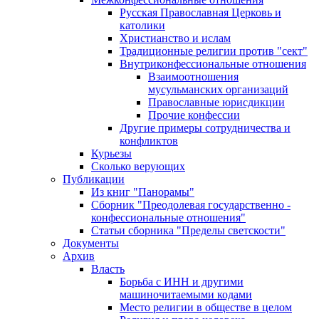
Русская Православная Церковь и
католики
Христианство и ислам
Традиционные религии против "сект"
Внутриконфессиональные отношения
Взаимоотношения
мусульманских организаций
Православные юрисдикции
Прочие конфессии
Другие примеры сотрудничества и
конфликтов
Курьезы
Сколько верующих
Публикации
Из книг "Панорамы"
Сборник "Преодолевая государственно -
конфессиональные отношения"
Статьи сборника "Пределы светскости"
Документы
Архив
Власть
Борьба с ИНН и другими
машиночитаемыми кодами
Место религии в обществе в целом