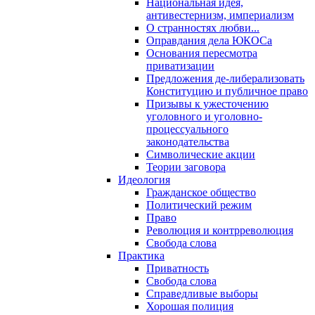
Национальная идея,
антивестернизм, империализм
О странностях любви...
Оправдания дела ЮКОСа
Основания пересмотра
приватизации
Предложения де-либерализовать
Конституцию и публичное право
Призывы к ужесточению
уголовного и уголовно-
процессуального
законодательства
Символические акции
Теории заговора
Идеология
Гражданское общество
Политический режим
Право
Революция и контрреволюция
Свобода слова
Практика
Приватность
Свобода слова
Справедливые выборы
Хорошая полиция