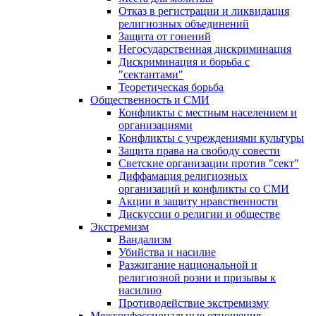
Отказ в регистрации и ликвидация
религиозных объединений
Защита от гонений
Негосударственная дискриминация
Дискриминация и борьба с
"сектантами"
Теоретическая борьба
Общественность и СМИ
Конфликты с местным населением и
организациями
Конфликты с учреждениями культуры
Защита права на свободу совести
Светские организации против "сект"
Диффамация религиозных
организаций и конфликты со СМИ
Акции в защиту нравственности
Дискуссии о религии и обществе
Экстремизм
Вандализм
Убийства и насилие
Разжигание национальной и
религиозной розни и призывы к
насилию
Противодействие экстремизму
Межконфессиональные отношения