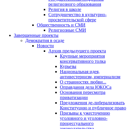
религиозного образования
Религия в школе
Сотрудничество в культурно-
просветительской сфере
Общественность и СМИ
Религиозные СМИ
Завершенные проекты
Демократия в осаде
Новости
Архив предыдущего проекта
Крупные мероприятия
консервативного толка
Курьезы
Национальная идея,
антивестернизм, империализм
О странностях любви...
Оправдания дела ЮКОСа
Основания пересмотра
приватизации
Предложения де-либерализовать
Конституцию и публичное право
Призывы к ужесточению
уголовного и уголовно-
процессуального
законодательства