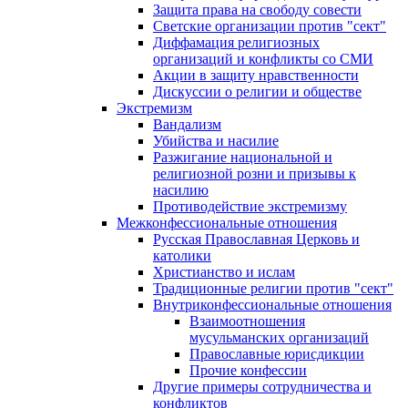
Защита права на свободу совести
Светские организации против "сект"
Диффамация религиозных
организаций и конфликты со СМИ
Акции в защиту нравственности
Дискуссии о религии и обществе
Экстремизм
Вандализм
Убийства и насилие
Разжигание национальной и
религиозной розни и призывы к
насилию
Противодействие экстремизму
Межконфессиональные отношения
Русская Православная Церковь и
католики
Христианство и ислам
Традиционные религии против "сект"
Внутриконфессиональные отношения
Взаимоотношения
мусульманских организаций
Православные юрисдикции
Прочие конфессии
Другие примеры сотрудничества и
конфликтов