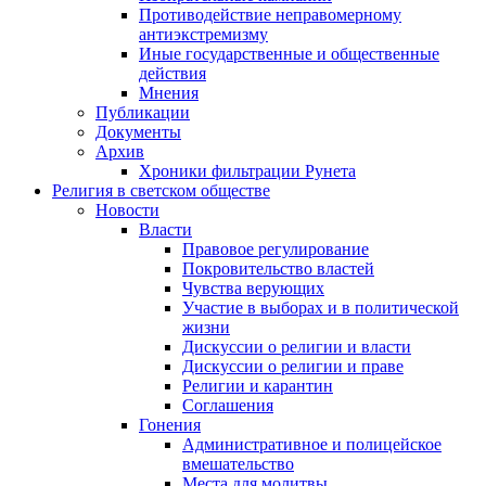
Противодействие неправомерному
антиэкстремизму
Иные государственные и общественные
действия
Мнения
Публикации
Документы
Архив
Хроники фильтрации Рунета
Религия в светском обществе
Новости
Власти
Правовое регулирование
Покровительство властей
Чувства верующих
Участие в выборах и в политической
жизни
Дискуссии о религии и власти
Дискуссии о религии и праве
Религии и карантин
Соглашения
Гонения
Административное и полицейское
вмешательство
Места для молитвы