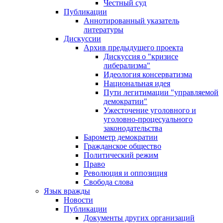
Честный суд
Публикации
Аннотированный указатель
литературы
Дискуссии
Архив предыдущего проекта
Дискуссия о "кризисе
либерализма"
Идеология консерватизма
Национальная идея
Пути легитимации "управляемой
демократии"
Ужесточение уголовного и
уголовно-процесуального
законодательства
Барометр демократии
Гражданское общество
Политический режим
Право
Революция и оппозиция
Свобода слова
Язык вражды
Новости
Публикации
Документы других организаций