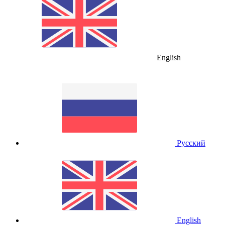
English
Русский
English