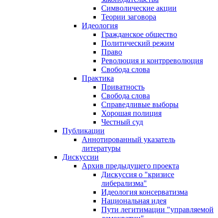
Символические акции
Теории заговора
Идеология
Гражданское общество
Политический режим
Право
Революция и контрреволюция
Свобода слова
Практика
Приватность
Свобода слова
Справедливые выборы
Хорошая полиция
Честный суд
Публикации
Аннотированный указатель
литературы
Дискуссии
Архив предыдущего проекта
Дискуссия о "кризисе
либерализма"
Идеология консерватизма
Национальная идея
Пути легитимации "управляемой