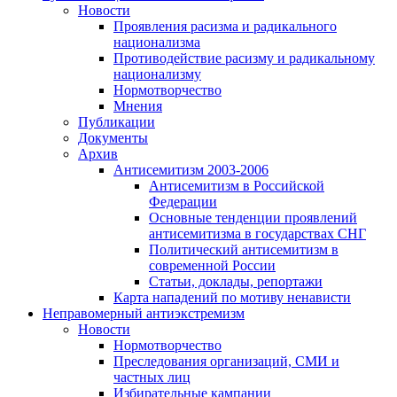
Новости
Проявления расизма и радикального
национализма
Противодействие расизму и радикальному
национализму
Нормотворчество
Мнения
Публикации
Документы
Архив
Антисемитизм 2003-2006
Антисемитизм в Российской
Федерации
Основные тенденции проявлений
антисемитизма в государствах СНГ
Политический антисемитизм в
современной России
Статьи, доклады, репортажи
Карта нападений по мотиву ненависти
Неправомерный антиэкстремизм
Новости
Нормотворчество
Преследования организаций, СМИ и
частных лиц
Избирательные кампании