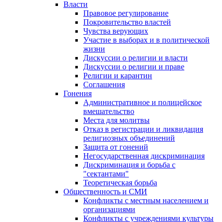
Власти
Правовое регулирование
Покровительство властей
Чувства верующих
Участие в выборах и в политической
жизни
Дискуссии о религии и власти
Дискуссии о религии и праве
Религии и карантин
Соглашения
Гонения
Административное и полицейское
вмешательство
Места для молитвы
Отказ в регистрации и ликвидация
религиозных объединений
Защита от гонений
Негосударственная дискриминация
Дискриминация и борьба с
"сектантами"
Теоретическая борьба
Общественность и СМИ
Конфликты с местным населением и
организациями
Конфликты с учреждениями культуры