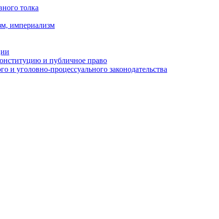
вного толка
зм, империализм
ции
Конституцию и публичное право
о и уголовно-процессуального законодательства