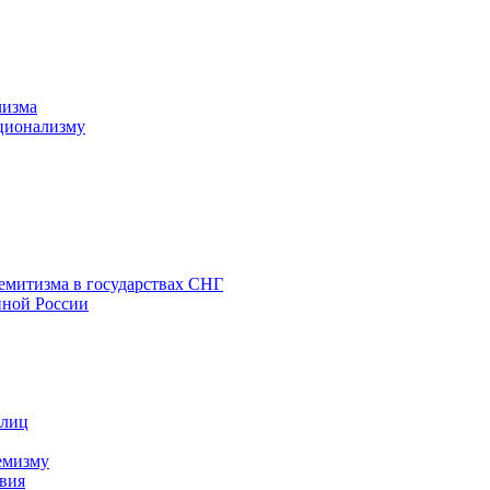
лизма
ционализму
емитизма в государствах СНГ
нной России
 лиц
емизму
вия