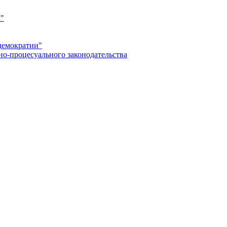
а"
демократии"
но-процесуального законодательства