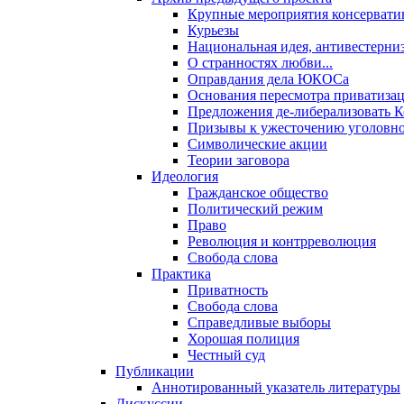
Крупные мероприятия консервати
Курьезы
Национальная идея, антивестерни
О странностях любви...
Оправдания дела ЮКОСа
Основания пересмотра приватиза
Предложения де-либерализовать 
Призывы к ужесточению уголовног
Символические акции
Теории заговора
Идеология
Гражданское общество
Политический режим
Право
Революция и контрреволюция
Свобода слова
Практика
Приватность
Свобода слова
Справедливые выборы
Хорошая полиция
Честный суд
Публикации
Аннотированный указатель литературы
Дискуссии