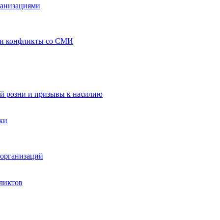
ганизациями
 и конфликты со СМИ
й розни и призывы к насилию
ки
организаций
ликтов