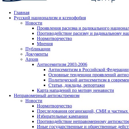
Главная
Русский национализм и ксенофобия
Новости
Проявления расизма и радикального национа
Противодействие расизму и радикальному на
Нормотворчество
Мнения
Публикации
Документы
Архив
Антисемитизм 2003-2006
Антисемитизм в Российской Федерации
Основные тенденции проявлений антис
Политический антисемитизм в совреме
Статьи, доклады, репортажи
Карта нападений по мотиву ненависти
Неправомерный антиэкстремизм
Новости
Нормотворчество
Преследования организаций, СМИ и частных
Избирательные кампании
Противодействие неправомерному антиэкстр
Иные государственные и общественные дейст