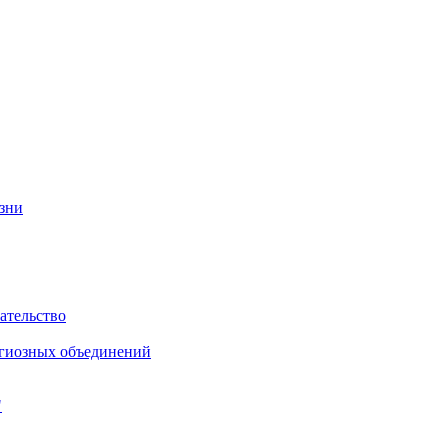
изни
ательство
игиозных объединений
"