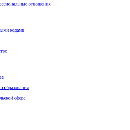
фессиональные отношения"
мыми кодами
ство
ве
го образования
льской сфере