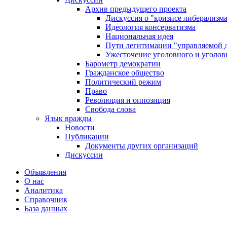
Архив предыдущего проекта
Дискуссия о "кризисе либерализм
Идеология консерватизма
Национальная идея
Пути легитимации "управляемой 
Ужесточение уголовного и уголов
Барометр демократии
Гражданское общество
Политический режим
Право
Революция и оппозиция
Свобода слова
Язык вражды
Новости
Публикации
Документы других организаций
Дискуссии
Объявления
О нас
Аналитика
Справочник
База данных