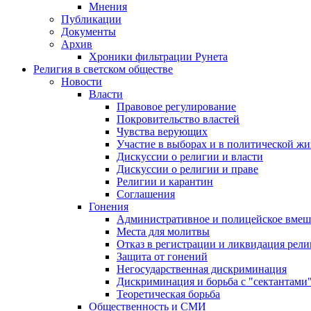
Мнения
Публикации
Документы
Архив
Хроники фильтрации Рунета
Религия в светском обществе
Новости
Власти
Правовое регулирование
Покровительство властей
Чувства верующих
Участие в выборах и в политической ж
Дискуссии о религии и власти
Дискуссии о религии и праве
Религии и карантин
Соглашения
Гонения
Административное и полицейское вмеш
Места для молитвы
Отказ в регистрации и ликвидация рел
Защита от гонений
Негосударственная дискриминация
Дискриминация и борьба с "сектантами
Теоретическая борьба
Общественность и СМИ