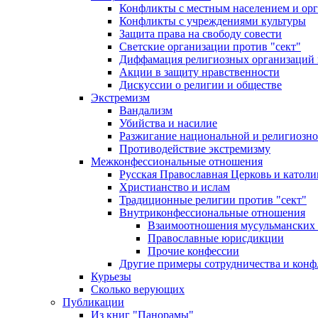
Конфликты с местным населением и ор
Конфликты с учреждениями культуры
Защита права на свободу совести
Светские организации против "сект"
Диффамация религиозных организаций
Акции в защиту нравственности
Дискуссии о религии и обществе
Экстремизм
Вандализм
Убийства и насилие
Разжигание национальной и религиозно
Противодействие экстремизму
Межконфессиональные отношения
Русская Православная Церковь и католи
Христианство и ислам
Традиционные религии против "сект"
Внутриконфессиональные отношения
Взаимоотношения мусульманских 
Православные юрисдикции
Прочие конфессии
Другие примеры сотрудничества и конф
Курьезы
Сколько верующих
Публикации
Из книг "Панорамы"