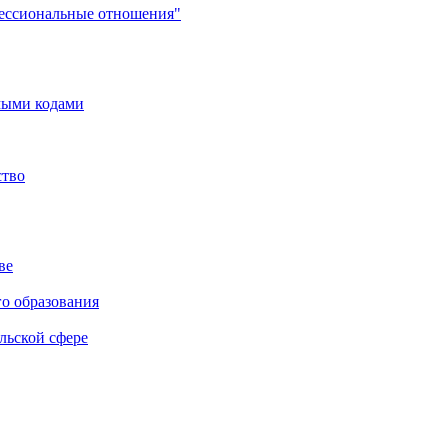
фессиональные отношения"
мыми кодами
ство
ве
го образования
льской сфере