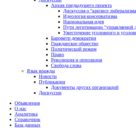
Архив предыдущего проекта
Дискуссия о "кризисе либерализм
Идеология консерватизма
Национальная идея
Пути легитимации "управляемой 
Ужесточение уголовного и уголов
Барометр демократии
Гражданское общество
Политический режим
Право
Революция и оппозиция
Свобода слова
Язык вражды
Новости
Публикации
Документы других организаций
Дискуссии
Объявления
О нас
Аналитика
Справочник
База данных