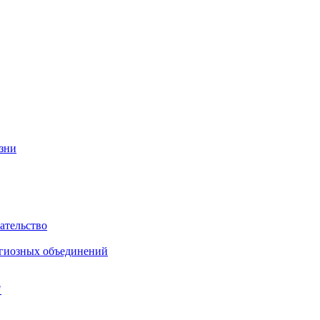
изни
ательство
игиозных объединений
"