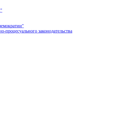
а"
демократии"
но-процесуального законодательства