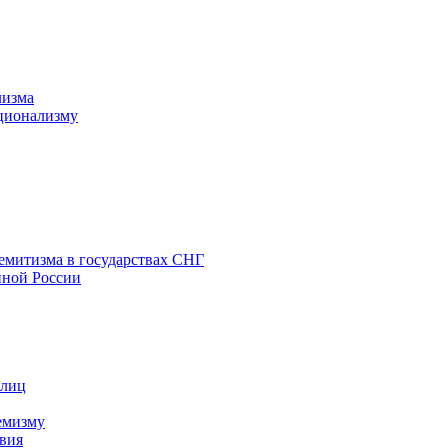
лизма
ционализму
емитизма в государствах СНГ
нной России
 лиц
емизму
вия