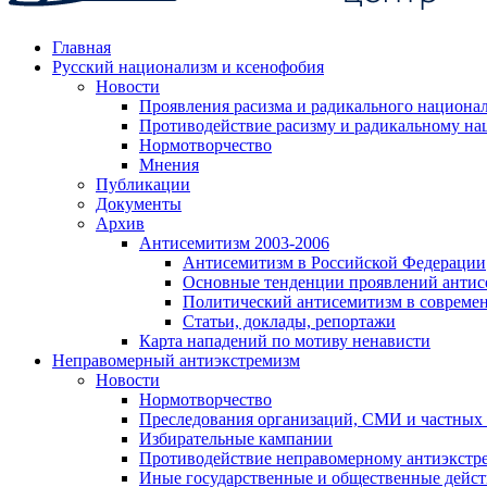
Главная
Русский национализм и ксенофобия
Новости
Проявления расизма и радикального национа
Противодействие расизму и радикальному на
Нормотворчество
Мнения
Публикации
Документы
Архив
Антисемитизм 2003-2006
Антисемитизм в Российской Федерации
Основные тенденции проявлений антис
Политический антисемитизм в совреме
Статьи, доклады, репортажи
Карта нападений по мотиву ненависти
Неправомерный антиэкстремизм
Новости
Нормотворчество
Преследования организаций, СМИ и частных
Избирательные кампании
Противодействие неправомерному антиэкстр
Иные государственные и общественные дейст