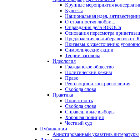
Крупные мероприятия консервати
Курьезы
Национальная идея, антивестерни
О странностях любви...
Оправдания дела ЮКОСа
Основания пересмотра приватиза
Предложения де-либерализовать 
Призывы к ужесточению уголовног
Символические акции
Теории заговора
Идеология
Гражданское общество
Политический режим
Право
Революция и контрреволюция
Свобода слова
Практика
Приватность
Свобода слова
Справедливые выборы
Хорошая полиция
Честный суд
Публикации
Аннотированный указатель литературы
Дискуссии