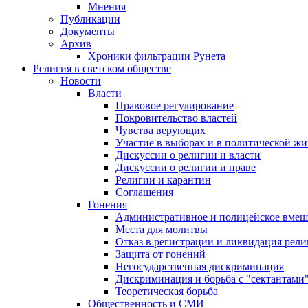
Мнения
Публикации
Документы
Архив
Хроники фильтрации Рунета
Религия в светском обществе
Новости
Власти
Правовое регулирование
Покровительство властей
Чувства верующих
Участие в выборах и в политической ж
Дискуссии о религии и власти
Дискуссии о религии и праве
Религии и карантин
Соглашения
Гонения
Административное и полицейское вмеш
Места для молитвы
Отказ в регистрации и ликвидация рел
Защита от гонений
Негосударственная дискриминация
Дискриминация и борьба с "сектантами
Теоретическая борьба
Общественность и СМИ