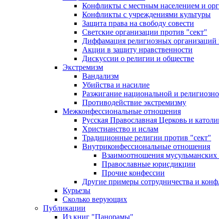
Конфликты с местным населением и ор
Конфликты с учреждениями культуры
Защита права на свободу совести
Светские организации против "сект"
Диффамация религиозных организаций
Акции в защиту нравственности
Дискуссии о религии и обществе
Экстремизм
Вандализм
Убийства и насилие
Разжигание национальной и религиозно
Противодействие экстремизму
Межконфессиональные отношения
Русская Православная Церковь и католи
Христианство и ислам
Традиционные религии против "сект"
Внутриконфессиональные отношения
Взаимоотношения мусульманских 
Православные юрисдикции
Прочие конфессии
Другие примеры сотрудничества и конф
Курьезы
Сколько верующих
Публикации
Из книг "Панорамы"