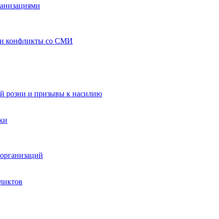
ганизациями
 и конфликты со СМИ
й розни и призывы к насилию
ки
организаций
ликтов