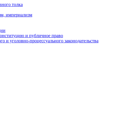
вного толка
зм, империализм
ции
Конституцию и публичное право
о и уголовно-процессуального законодательства