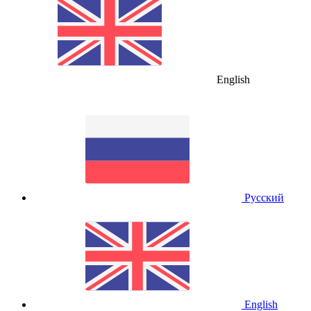
English
Русский
English