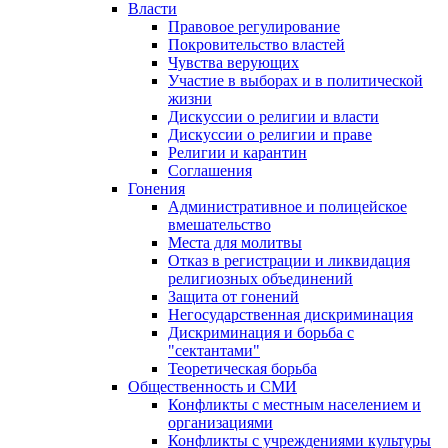
Власти
Правовое регулирование
Покровительство властей
Чувства верующих
Участие в выборах и в политической
жизни
Дискуссии о религии и власти
Дискуссии о религии и праве
Религии и карантин
Соглашения
Гонения
Административное и полицейское
вмешательство
Места для молитвы
Отказ в регистрации и ликвидация
религиозных объединений
Защита от гонений
Негосударственная дискриминация
Дискриминация и борьба с
"сектантами"
Теоретическая борьба
Общественность и СМИ
Конфликты с местным населением и
организациями
Конфликты с учреждениями культуры