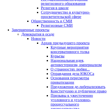
религиозного образования
Религия в школе
Сотрудничество в культурно-
просветительской сфере
Общественность и СМИ
Религиозные СМИ
Завершенные проекты
Демократия в осаде
Новости
Архив предыдущего проекта
Крупные мероприятия
консервативного толка
Курьезы
Национальная идея,
антивестернизм, империализм
О странностях любви...
Оправдания дела ЮКОСа
Основания пересмотра
приватизации
Предложения де-либерализовать
Конституцию и публичное право
Призывы к ужесточению
уголовного и уголовно-
процессуального
законодательства