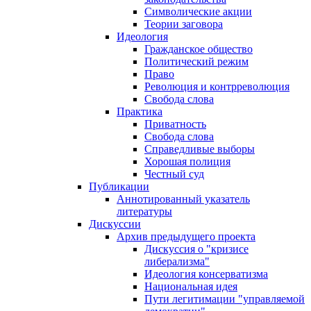
Символические акции
Теории заговора
Идеология
Гражданское общество
Политический режим
Право
Революция и контрреволюция
Свобода слова
Практика
Приватность
Свобода слова
Справедливые выборы
Хорошая полиция
Честный суд
Публикации
Аннотированный указатель
литературы
Дискуссии
Архив предыдущего проекта
Дискуссия о "кризисе
либерализма"
Идеология консерватизма
Национальная идея
Пути легитимации "управляемой