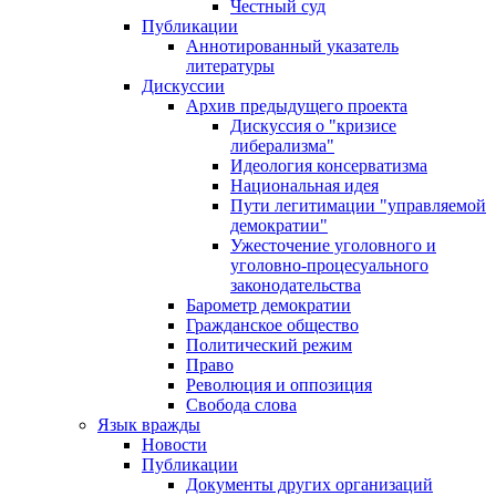
Честный суд
Публикации
Аннотированный указатель
литературы
Дискуссии
Архив предыдущего проекта
Дискуссия о "кризисе
либерализма"
Идеология консерватизма
Национальная идея
Пути легитимации "управляемой
демократии"
Ужесточение уголовного и
уголовно-процесуального
законодательства
Барометр демократии
Гражданское общество
Политический режим
Право
Революция и оппозиция
Свобода слова
Язык вражды
Новости
Публикации
Документы других организаций