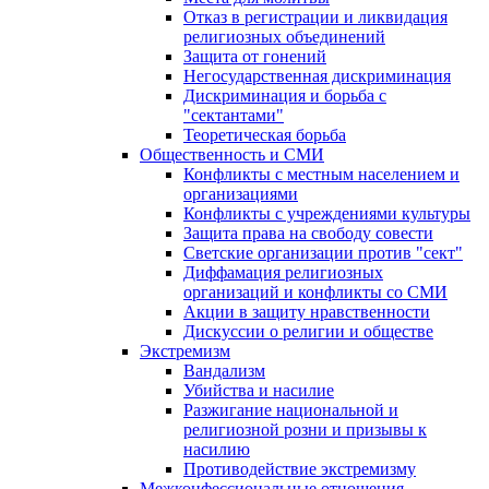
Отказ в регистрации и ликвидация
религиозных объединений
Защита от гонений
Негосударственная дискриминация
Дискриминация и борьба с
"сектантами"
Теоретическая борьба
Общественность и СМИ
Конфликты с местным населением и
организациями
Конфликты с учреждениями культуры
Защита права на свободу совести
Светские организации против "сект"
Диффамация религиозных
организаций и конфликты со СМИ
Акции в защиту нравственности
Дискуссии о религии и обществе
Экстремизм
Вандализм
Убийства и насилие
Разжигание национальной и
религиозной розни и призывы к
насилию
Противодействие экстремизму
Межконфессиональные отношения