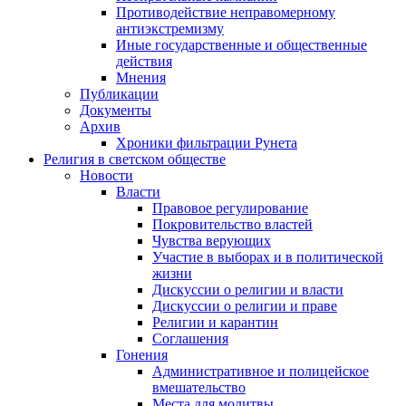
Противодействие неправомерному
антиэкстремизму
Иные государственные и общественные
действия
Мнения
Публикации
Документы
Архив
Хроники фильтрации Рунета
Религия в светском обществе
Новости
Власти
Правовое регулирование
Покровительство властей
Чувства верующих
Участие в выборах и в политической
жизни
Дискуссии о религии и власти
Дискуссии о религии и праве
Религии и карантин
Соглашения
Гонения
Административное и полицейское
вмешательство
Места для молитвы