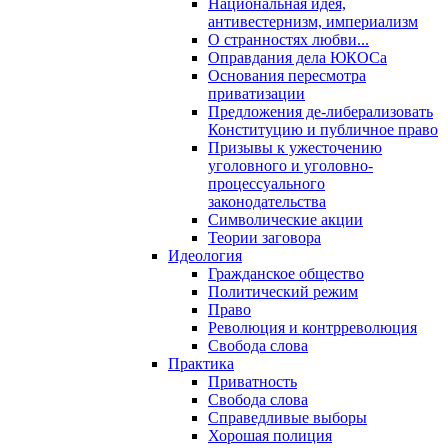
Национальная идея,
антивестернизм, империализм
О странностях любви...
Оправдания дела ЮКОСа
Основания пересмотра
приватизации
Предложения де-либерализовать
Конституцию и публичное право
Призывы к ужесточению
уголовного и уголовно-
процессуального
законодательства
Символические акции
Теории заговора
Идеология
Гражданское общество
Политический режим
Право
Революция и контрреволюция
Свобода слова
Практика
Приватность
Свобода слова
Справедливые выборы
Хорошая полиция