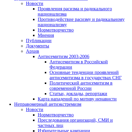
Новости
Проявления расизма и радикального
национализма
Противодействие расизму и радикальному
национализму
Нормотворчество
Мнения
Публикации
Документы
Архив
Антисемитизм 2003-2006
Антисемитизм в Российской
Федерации
Основные тенденции проявлений
антисемитизма в государствах СНГ
Политический антисемитизм в
современной России
Статьи, доклады, репортажи
Карта нападений по мотиву ненависти
Неправомерный антиэкстремизм
Новости
Нормотворчество
Преследования организаций, СМИ и
частных лиц
Избирательные кампании