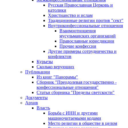
Русская Православная Церковь и
католики
Христианство и ислам
Традиционные религии против "сект"
Внутриконфессиональные отношения
Взаимоотношения
мусульманских организаций
Православные юрисдикции
Прочие конфессии
Другие примеры сотрудничества и
конфликтов
Курьезы
Сколько верующих
Публикации
Из книг "Панорамы"
Сборник "Преодолевая государственно -
конфессиональные отношения"
Статьи сборника "Пределы светскости"
Документы
Архив
Власть
Борьба с ИНН и другими
машиночитаемыми кодами
Место религии в обществе в целом