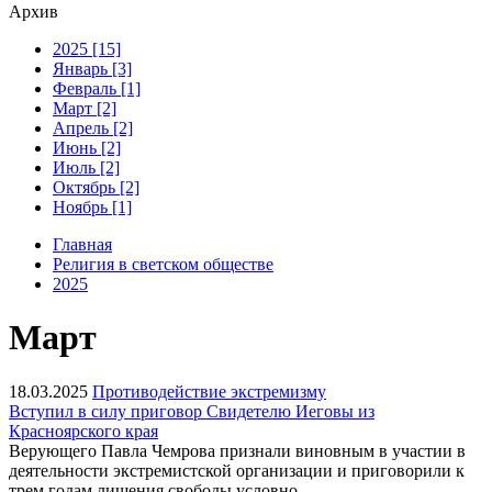
Архив
2025 [15]
Январь [3]
Февраль [1]
Март [2]
Апрель [2]
Июнь [2]
Июль [2]
Октябрь [2]
Ноябрь [1]
Главная
Религия в светском обществе
2025
Март
18.03.2025
Противодействие экстремизму
Вступил в силу приговор Свидетелю Иеговы из
Красноярского края
Верующего Павла Чемрова признали виновным в участии в
деятельности экстремистской организации и приговорили к
трем годам лишения свободы условно.