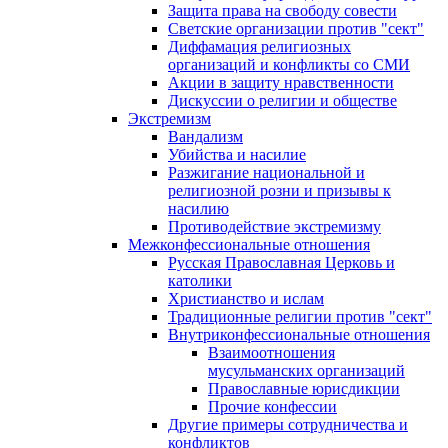
Защита права на свободу совести
Светские организации против "сект"
Диффамация религиозных
организаций и конфликты со СМИ
Акции в защиту нравственности
Дискуссии о религии и обществе
Экстремизм
Вандализм
Убийства и насилие
Разжигание национальной и
религиозной розни и призывы к
насилию
Противодействие экстремизму
Межконфессиональные отношения
Русская Православная Церковь и
католики
Христианство и ислам
Традиционные религии против "сект"
Внутриконфессиональные отношения
Взаимоотношения
мусульманских организаций
Православные юрисдикции
Прочие конфессии
Другие примеры сотрудничества и
конфликтов