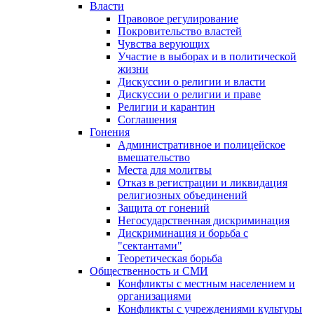
Власти
Правовое регулирование
Покровительство властей
Чувства верующих
Участие в выборах и в политической
жизни
Дискуссии о религии и власти
Дискуссии о религии и праве
Религии и карантин
Соглашения
Гонения
Административное и полицейское
вмешательство
Места для молитвы
Отказ в регистрации и ликвидация
религиозных объединений
Защита от гонений
Негосударственная дискриминация
Дискриминация и борьба с
"сектантами"
Теоретическая борьба
Общественность и СМИ
Конфликты с местным населением и
организациями
Конфликты с учреждениями культуры