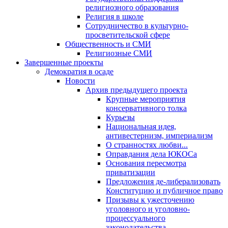
религиозного образования
Религия в школе
Сотрудничество в культурно-
просветительской сфере
Общественность и СМИ
Религиозные СМИ
Завершенные проекты
Демократия в осаде
Новости
Архив предыдущего проекта
Крупные мероприятия
консервативного толка
Курьезы
Национальная идея,
антивестернизм, империализм
О странностях любви...
Оправдания дела ЮКОСа
Основания пересмотра
приватизации
Предложения де-либерализовать
Конституцию и публичное право
Призывы к ужесточению
уголовного и уголовно-
процессуального
законодательства