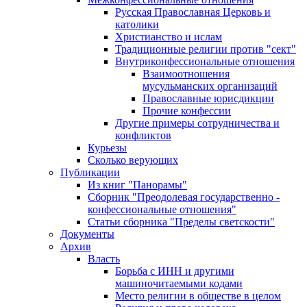
Русская Православная Церковь и
католики
Христианство и ислам
Традиционные религии против "сект"
Внутриконфессиональные отношения
Взаимоотношения
мусульманских организаций
Православные юрисдикции
Прочие конфессии
Другие примеры сотрудничества и
конфликтов
Курьезы
Сколько верующих
Публикации
Из книг "Панорамы"
Сборник "Преодолевая государственно -
конфессиональные отношения"
Статьи сборника "Пределы светскости"
Документы
Архив
Власть
Борьба с ИНН и другими
машиночитаемыми кодами
Место религии в обществе в целом