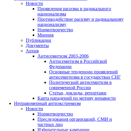
Новости
Проявления расизма и радикального
национализма
Противодействие расизму и радикальному
национализму
Нормотворчество
Мнения
Публикации
Документы
Архив
Антисемитизм 2003-2006
Антисемитизм в Российской
Федерации
Основные тенденции проявлений
антисемитизма в государствах СНГ
Политический антисемитизм в
современной России
Статьи, доклады, репортажи
Карта нападений по мотиву ненависти
Неправомерный антиэкстремизм
Новости
Нормотворчество
Преследования организаций, СМИ и
частных лиц
Избирательные кампании