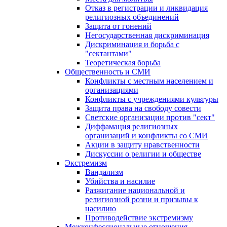
Отказ в регистрации и ликвидация
религиозных объединений
Защита от гонений
Негосударственная дискриминация
Дискриминация и борьба с
"сектантами"
Теоретическая борьба
Общественность и СМИ
Конфликты с местным населением и
организациями
Конфликты с учреждениями культуры
Защита права на свободу совести
Светские организации против "сект"
Диффамация религиозных
организаций и конфликты со СМИ
Акции в защиту нравственности
Дискуссии о религии и обществе
Экстремизм
Вандализм
Убийства и насилие
Разжигание национальной и
религиозной розни и призывы к
насилию
Противодействие экстремизму
Межконфессиональные отношения