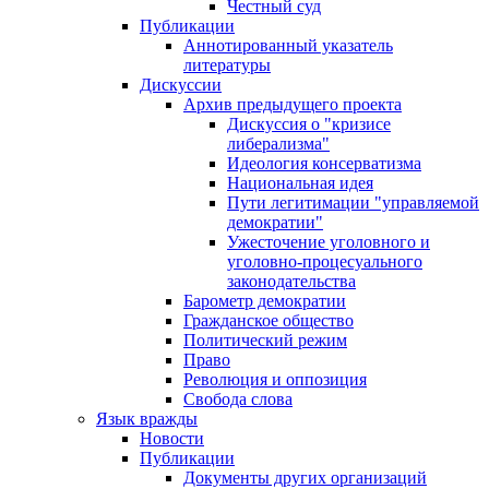
Честный суд
Публикации
Аннотированный указатель
литературы
Дискуссии
Архив предыдущего проекта
Дискуссия о "кризисе
либерализма"
Идеология консерватизма
Национальная идея
Пути легитимации "управляемой
демократии"
Ужесточение уголовного и
уголовно-процесуального
законодательства
Барометр демократии
Гражданское общество
Политический режим
Право
Революция и оппозиция
Свобода слова
Язык вражды
Новости
Публикации
Документы других организаций