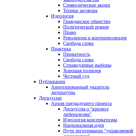
Символические акции
Теории заговора
Идеология
Гражданское общество
Политический режим
Право
Революция и контрреволюция
Свобода слова
Практика
Приватность
Свобода слова
Справедливые выборы
Хорошая полиция
Честный суд
Публикации
Аннотированный указатель
литературы
Дискуссии
Архив предыдущего проекта
Дискуссия о "кризисе
либерализма"
Идеология консерватизма
Национальная идея
Пути легитимации "управляемой