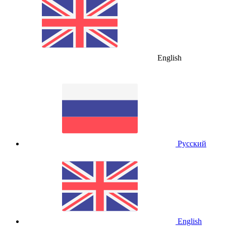
English
Русский
English