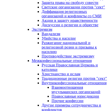
Защита права на свободу совести
Светские организации против "сект"
Диффамация религиозных
организаций и конфликты со СМИ
Акции в защиту нравственности
Дискуссии о религии и обществе
Экстремизм
Вандализм
Убийства и насилие
Разжигание национальной и
религиозной розни и призывы к
насилию
Противодействие экстремизму
Межконфессиональные отношения
Русская Православная Церковь и
католики
Христианство и ислам
Традиционные религии против "сект"
Внутриконфессиональные отношения
Взаимоотношения
мусульманских организаций
Православные юрисдикции
Прочие конфессии
Другие примеры сотрудничества и
конфликтов