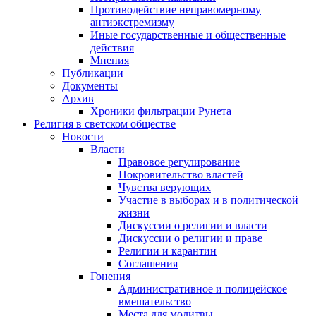
Противодействие неправомерному
антиэкстремизму
Иные государственные и общественные
действия
Мнения
Публикации
Документы
Архив
Хроники фильтрации Рунета
Религия в светском обществе
Новости
Власти
Правовое регулирование
Покровительство властей
Чувства верующих
Участие в выборах и в политической
жизни
Дискуссии о религии и власти
Дискуссии о религии и праве
Религии и карантин
Соглашения
Гонения
Административное и полицейское
вмешательство
Места для молитвы