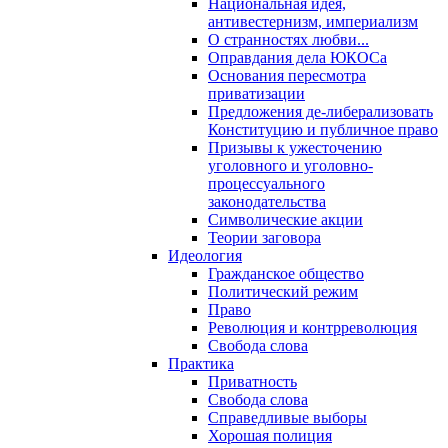
Национальная идея,
антивестернизм, империализм
О странностях любви...
Оправдания дела ЮКОСа
Основания пересмотра
приватизации
Предложения де-либерализовать
Конституцию и публичное право
Призывы к ужесточению
уголовного и уголовно-
процессуального
законодательства
Символические акции
Теории заговора
Идеология
Гражданское общество
Политический режим
Право
Революция и контрреволюция
Свобода слова
Практика
Приватность
Свобода слова
Справедливые выборы
Хорошая полиция