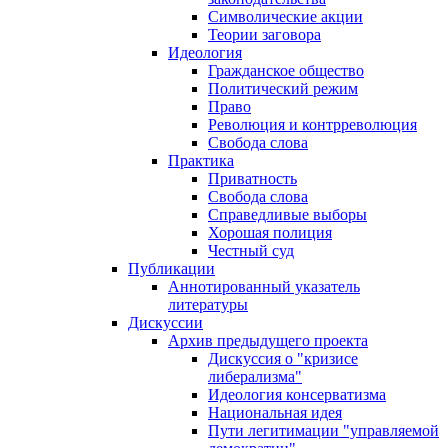
Символические акции
Теории заговора
Идеология
Гражданское общество
Политический режим
Право
Революция и контрреволюция
Свобода слова
Практика
Приватность
Свобода слова
Справедливые выборы
Хорошая полиция
Честный суд
Публикации
Аннотированный указатель
литературы
Дискуссии
Архив предыдущего проекта
Дискуссия о "кризисе
либерализма"
Идеология консерватизма
Национальная идея
Пути легитимации "управляемой