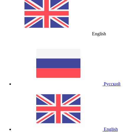
English
Русский
English