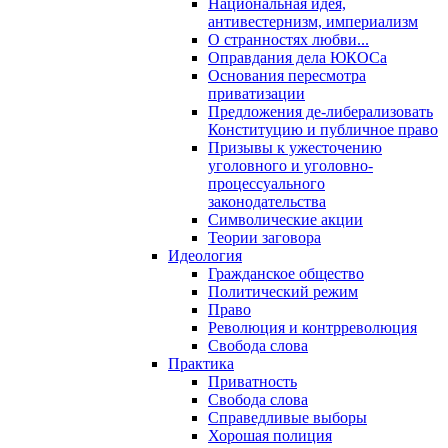
Национальная идея,
антивестернизм, империализм
О странностях любви...
Оправдания дела ЮКОСа
Основания пересмотра
приватизации
Предложения де-либерализовать
Конституцию и публичное право
Призывы к ужесточению
уголовного и уголовно-
процессуального
законодательства
Символические акции
Теории заговора
Идеология
Гражданское общество
Политический режим
Право
Революция и контрреволюция
Свобода слова
Практика
Приватность
Свобода слова
Справедливые выборы
Хорошая полиция