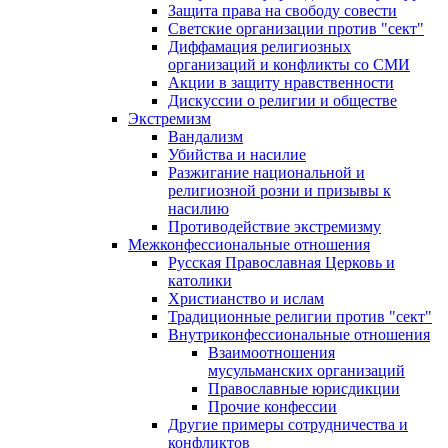
Защита права на свободу совести
Светские организации против "сект"
Диффамация религиозных
организаций и конфликты со СМИ
Акции в защиту нравственности
Дискуссии о религии и обществе
Экстремизм
Вандализм
Убийства и насилие
Разжигание национальной и
религиозной розни и призывы к
насилию
Противодействие экстремизму
Межконфессиональные отношения
Русская Православная Церковь и
католики
Христианство и ислам
Традиционные религии против "сект"
Внутриконфессиональные отношения
Взаимоотношения
мусульманских организаций
Православные юрисдикции
Прочие конфессии
Другие примеры сотрудничества и
конфликтов