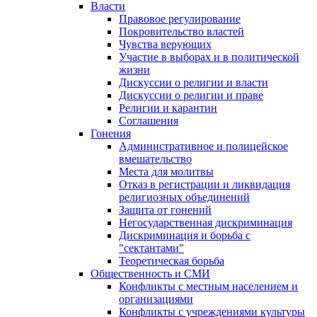
Власти
Правовое регулирование
Покровительство властей
Чувства верующих
Участие в выборах и в политической
жизни
Дискуссии о религии и власти
Дискуссии о религии и праве
Религии и карантин
Соглашения
Гонения
Административное и полицейское
вмешательство
Места для молитвы
Отказ в регистрации и ликвидация
религиозных объединений
Защита от гонений
Негосударственная дискриминация
Дискриминация и борьба с
"сектантами"
Теоретическая борьба
Общественность и СМИ
Конфликты с местным населением и
организациями
Конфликты с учреждениями культуры