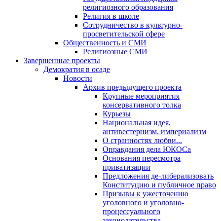
религиозного образования
Религия в школе
Сотрудничество в культурно-
просветительской сфере
Общественность и СМИ
Религиозные СМИ
Завершенные проекты
Демократия в осаде
Новости
Архив предыдущего проекта
Крупные мероприятия
консервативного толка
Курьезы
Национальная идея,
антивестернизм, империализм
О странностях любви...
Оправдания дела ЮКОСа
Основания пересмотра
приватизации
Предложения де-либерализовать
Конституцию и публичное право
Призывы к ужесточению
уголовного и уголовно-
процессуального
законодательства