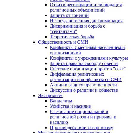
Отказ в регистрации и ликвидация
религиозных объединений
Защита от гонений
Негосударственная дискриминация
Дискриминация и борьба с
"сектантами"
Теоретическая борьба
Общественность и СМИ
Конфликты с местным населением и
организациями
Конфликты с учреждениями культуры
Защита права на свободу совести
Светские организации против "сект"
Диффамация религиозных
организаций и конфликты со СМИ
Акции в защиту нравственности
Дискуссии о религии и обществе
Экстремизм
Вандализм
Убийства и насилие
Разжигание национальной и
религиозной розни и призывы к
насилию
Противодействие экстремизму
Межконфессиональные отношения