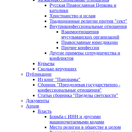
Русская Православная Церковь и
католики
Христианство и ислам
Традиционные религии против "сект"
Внутриконфессиональные отношения
Взаимоотношения
мусульманских организаций
Православные юрисдикции
Прочие конфессии
Другие примеры сотрудничества и
конфликтов
Курьезы
Сколько верующих
Публикации
Из книг "Панорамы"
Сборник "Преодолевая государственно -
конфессиональные отношения"
Статьи сборника "Пределы светскости"
Документы
Архив
Власть
Борьба с ИНН и другими
машиночитаемыми кодами
Место религии в обществе в целом