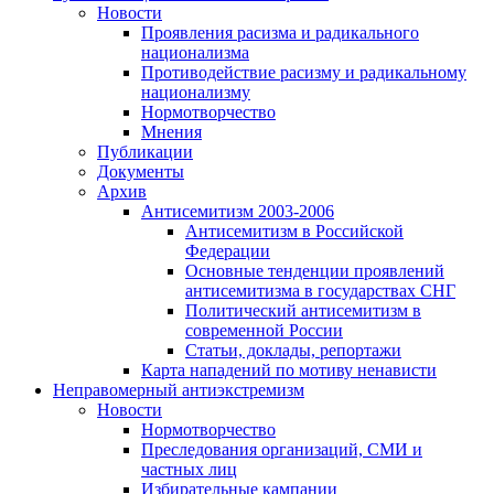
Новости
Проявления расизма и радикального
национализма
Противодействие расизму и радикальному
национализму
Нормотворчество
Мнения
Публикации
Документы
Архив
Антисемитизм 2003-2006
Антисемитизм в Российской
Федерации
Основные тенденции проявлений
антисемитизма в государствах СНГ
Политический антисемитизм в
современной России
Статьи, доклады, репортажи
Карта нападений по мотиву ненависти
Неправомерный антиэкстремизм
Новости
Нормотворчество
Преследования организаций, СМИ и
частных лиц
Избирательные кампании