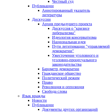
Честный суд
Публикации
Аннотированный указатель
литературы
Дискуссии
Архив предыдущего проекта
Дискуссия о "кризисе
либерализма"
Идеология консерватизма
Национальная идея
Пути легитимации "управляемой
демократии"
Ужесточение уголовного и
уголовно-процесуального
законодательства
Барометр демократии
Гражданское общество
Политический режим
Право
Революция и оппозиция
Свобода слова
Язык вражды
Новости
Публикации
Документы других организаций