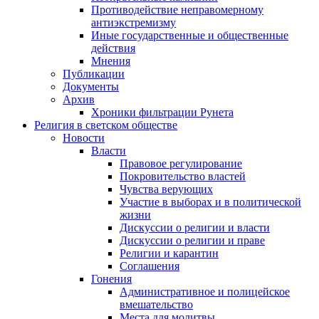
Противодействие неправомерному
антиэкстремизму
Иные государственные и общественные
действия
Мнения
Публикации
Документы
Архив
Хроники фильтрации Рунета
Религия в светском обществе
Новости
Власти
Правовое регулирование
Покровительство властей
Чувства верующих
Участие в выборах и в политической
жизни
Дискуссии о религии и власти
Дискуссии о религии и праве
Религии и карантин
Соглашения
Гонения
Административное и полицейское
вмешательство
Места для молитвы