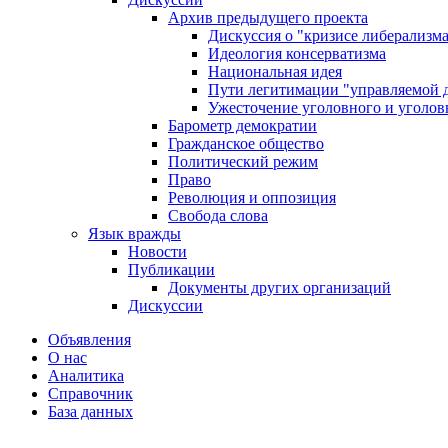
Архив предыдущего проекта
Дискуссия о "кризисе либерализм
Идеология консерватизма
Национальная идея
Пути легитимации "управляемой 
Ужесточение уголовного и уголов
Барометр демократии
Гражданское общество
Политический режим
Право
Революция и оппозиция
Свобода слова
Язык вражды
Новости
Публикации
Документы других организаций
Дискуссии
Объявления
О нас
Аналитика
Справочник
База данных