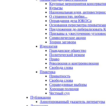
Крупные мероприятия консервати
Курьезы
Национальная идея, антивестерни
О странностях любви...
Оправдания дела ЮКОСа
Основания пересмотра приватиза
Предложения де-либерализовать 
Призывы к ужесточению уголовног
Символические акции
Теории заговора
Идеология
Гражданское общество
Политический режим
Право
Революция и контрреволюция
Свобода слова
Практика
Приватность
Свобода слова
Справедливые выборы
Хорошая полиция
Честный суд
Публикации
Аннотированный указатель литературы
Дискуссии