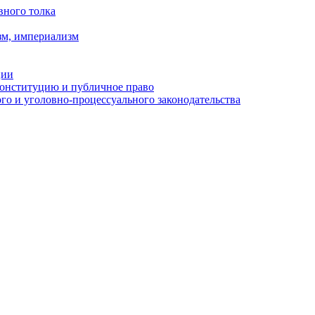
вного толка
зм, империализм
ции
Конституцию и публичное право
о и уголовно-процессуального законодательства