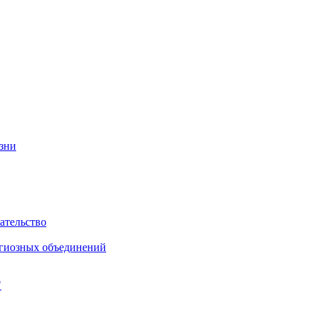
изни
ательство
игиозных объединений
"