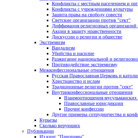
Конфликты с местным населением и ор
Конфликты с учреждениями культуры
Защита права на свободу совести
Светские организации против "сект"
Диффамация религиозных организаций
Акции в защиту нравственности
Дискуссии о религии и обществе
Экстремизм
Вандализм
Убийства и насилие
Разжигание национальной и религиозно
Противодействие экстремизму
Межконфессиональные отношения
Русская Православная Церковь и католи
Христианство и ислам
Традиционные религии против "сект"
Внутриконфессиональные отношения
Взаимоотношения мусульманских 
Православные юрисдикции
Прочие конфессии
Другие примеры сотрудничества и конф
Курьезы
Сколько верующих
Публикации
Из книг "Панорамы"