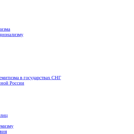
лизма
ционализму
емитизма в государствах СНГ
нной России
 лиц
емизму
вия