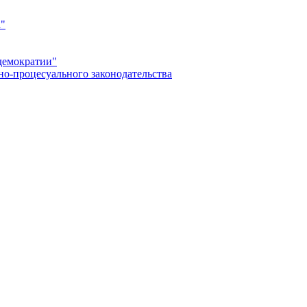
а"
демократии"
но-процесуального законодательства