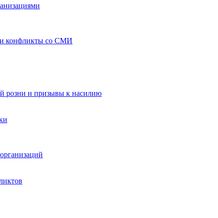
ганизациями
 и конфликты со СМИ
й розни и призывы к насилию
ки
организаций
ликтов