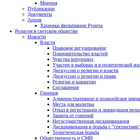
Мнения
Публикации
Документы
Архив
Хроники фильтрации Рунета
Религия в светском обществе
Новости
Власти
Правовое регулирование
Покровительство властей
Чувства верующих
Участие в выборах и в политической ж
Дискуссии о религии и власти
Дискуссии о религии и праве
Религии и карантин
Соглашения
Гонения
Административное и полицейское вмеш
Места для молитвы
Отказ в регистрации и ликвидация рел
Защита от гонений
Негосударственная дискриминация
Дискриминация и борьба с "сектантами
Теоретическая борьба
Общественность и СМИ