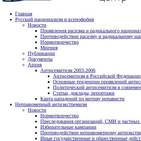
Главная
Русский национализм и ксенофобия
Новости
Проявления расизма и радикального национа
Противодействие расизму и радикальному на
Нормотворчество
Мнения
Публикации
Документы
Архив
Антисемитизм 2003-2006
Антисемитизм в Российской Федерации
Основные тенденции проявлений антис
Политический антисемитизм в совреме
Статьи, доклады, репортажи
Карта нападений по мотиву ненависти
Неправомерный антиэкстремизм
Новости
Нормотворчество
Преследования организаций, СМИ и частных
Избирательные кампании
Противодействие неправомерному антиэкстр
Иные государственные и общественные дейст