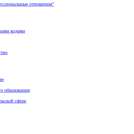
фессиональные отношения"
мыми кодами
ство
ве
го образования
льской сфере