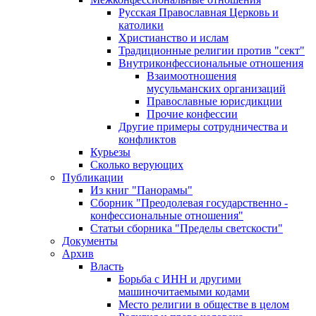
Русская Православная Церковь и
католики
Христианство и ислам
Традиционные религии против "сект"
Внутриконфессиональные отношения
Взаимоотношения
мусульманских организаций
Православные юрисдикции
Прочие конфессии
Другие примеры сотрудничества и
конфликтов
Курьезы
Сколько верующих
Публикации
Из книг "Панорамы"
Сборник "Преодолевая государственно -
конфессиональные отношения"
Статьи сборника "Пределы светскости"
Документы
Архив
Власть
Борьба с ИНН и другими
машиночитаемыми кодами
Место религии в обществе в целом