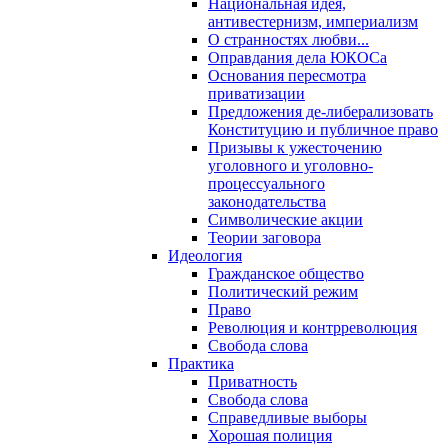
Национальная идея,
антивестернизм, империализм
О странностях любви...
Оправдания дела ЮКОСа
Основания пересмотра
приватизации
Предложения де-либерализовать
Конституцию и публичное право
Призывы к ужесточению
уголовного и уголовно-
процессуального
законодательства
Символические акции
Теории заговора
Идеология
Гражданское общество
Политический режим
Право
Революция и контрреволюция
Свобода слова
Практика
Приватность
Свобода слова
Справедливые выборы
Хорошая полиция