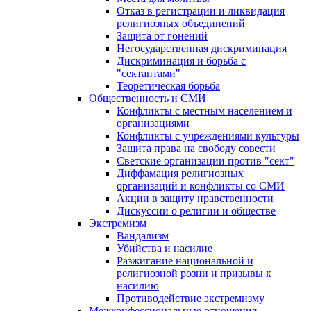
Отказ в регистрации и ликвидация
религиозных объединений
Защита от гонений
Негосударственная дискриминация
Дискриминация и борьба с
"сектантами"
Теоретическая борьба
Общественность и СМИ
Конфликты с местным населением и
организациями
Конфликты с учреждениями культуры
Защита права на свободу совести
Светские организации против "сект"
Диффамация религиозных
организаций и конфликты со СМИ
Акции в защиту нравственности
Дискуссии о религии и обществе
Экстремизм
Вандализм
Убийства и насилие
Разжигание национальной и
религиозной розни и призывы к
насилию
Противодействие экстремизму
Межконфессиональные отношения