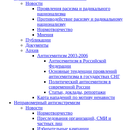
Новости
Проявления расизма и радикального
национализма
Противодействие расизму и радикальному
национализму
Нормотворчество
Мнения
Публикации
Документы
Архив
Антисемитизм 2003-2006
Антисемитизм в Российской
Федерации
Основные тенденции проявлений
антисемитизма в государствах СНГ
Политический антисемитизм в
современной России
Статьи, доклады, репортажи
Карта нападений по мотиву ненависти
Неправомерный антиэкстремизм
Новости
Нормотворчество
Преследования организаций, СМИ и
частных лиц
Избирательные кампании