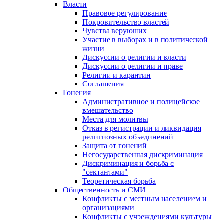
Власти
Правовое регулирование
Покровительство властей
Чувства верующих
Участие в выборах и в политической
жизни
Дискуссии о религии и власти
Дискуссии о религии и праве
Религии и карантин
Соглашения
Гонения
Административное и полицейское
вмешательство
Места для молитвы
Отказ в регистрации и ликвидация
религиозных объединений
Защита от гонений
Негосударственная дискриминация
Дискриминация и борьба с
"сектантами"
Теоретическая борьба
Общественность и СМИ
Конфликты с местным населением и
организациями
Конфликты с учреждениями культуры