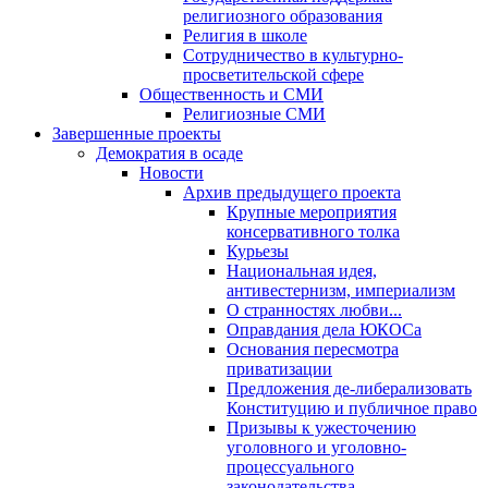
религиозного образования
Религия в школе
Сотрудничество в культурно-
просветительской сфере
Общественность и СМИ
Религиозные СМИ
Завершенные проекты
Демократия в осаде
Новости
Архив предыдущего проекта
Крупные мероприятия
консервативного толка
Курьезы
Национальная идея,
антивестернизм, империализм
О странностях любви...
Оправдания дела ЮКОСа
Основания пересмотра
приватизации
Предложения де-либерализовать
Конституцию и публичное право
Призывы к ужесточению
уголовного и уголовно-
процессуального
законодательства