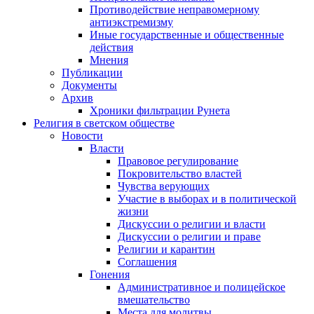
Противодействие неправомерному
антиэкстремизму
Иные государственные и общественные
действия
Мнения
Публикации
Документы
Архив
Хроники фильтрации Рунета
Религия в светском обществе
Новости
Власти
Правовое регулирование
Покровительство властей
Чувства верующих
Участие в выборах и в политической
жизни
Дискуссии о религии и власти
Дискуссии о религии и праве
Религии и карантин
Соглашения
Гонения
Административное и полицейское
вмешательство
Места для молитвы