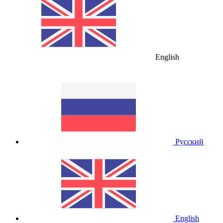
English
Русский
English