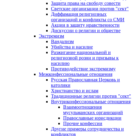
Защита права на свободу совести
Светские организации против "сект"
Диффамация религиозных
организаций и конфликты со СМИ
Акции в защиту нравственности
Дискуссии о религии и обществе
Экстремизм
Вандализм
Убийства и насилие
Разжигание национальной и
религиозной розни и призывы к
насилию
Противодействие экстремизму
Межконфессиональные отношения
Русская Православная Церковь и
католики
Христианство и ислам
Традиционные религии против "сект"
Внутриконфессиональные отношения
Взаимоотношения
мусульманских организаций
Православные юрисдикции
Прочие конфессии
Другие примеры сотрудничества и
конфликтов