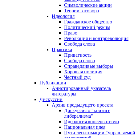
Символические акции
Теории заговора
Идеология
Гражданское общество
Политический режим
Право
Революция и контрреволюция
Свобода слова
Практика
Приватность
Свобода слова
Справедливые выборы
Хорошая полиция
Честный суд
Публикации
Аннотированный указатель
литературы
Дискуссии
Архив предыдущего проекта
Дискуссия о "кризисе
либерализма"
Идеология консерватизма
Национальная идея
Пути легитимации "управляемой