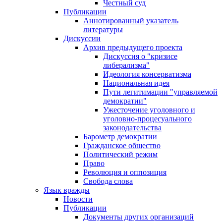
Честный суд
Публикации
Аннотированный указатель
литературы
Дискуссии
Архив предыдущего проекта
Дискуссия о "кризисе
либерализма"
Идеология консерватизма
Национальная идея
Пути легитимации "управляемой
демократии"
Ужесточение уголовного и
уголовно-процесуального
законодательства
Барометр демократии
Гражданское общество
Политический режим
Право
Революция и оппозиция
Свобода слова
Язык вражды
Новости
Публикации
Документы других организаций