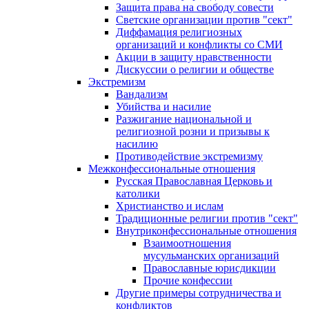
Защита права на свободу совести
Светские организации против "сект"
Диффамация религиозных
организаций и конфликты со СМИ
Акции в защиту нравственности
Дискуссии о религии и обществе
Экстремизм
Вандализм
Убийства и насилие
Разжигание национальной и
религиозной розни и призывы к
насилию
Противодействие экстремизму
Межконфессиональные отношения
Русская Православная Церковь и
католики
Христианство и ислам
Традиционные религии против "сект"
Внутриконфессиональные отношения
Взаимоотношения
мусульманских организаций
Православные юрисдикции
Прочие конфессии
Другие примеры сотрудничества и
конфликтов