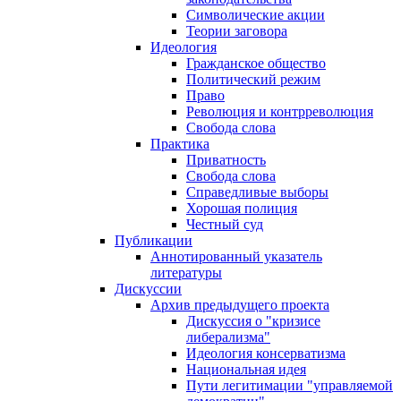
Символические акции
Теории заговора
Идеология
Гражданское общество
Политический режим
Право
Революция и контрреволюция
Свобода слова
Практика
Приватность
Свобода слова
Справедливые выборы
Хорошая полиция
Честный суд
Публикации
Аннотированный указатель
литературы
Дискуссии
Архив предыдущего проекта
Дискуссия о "кризисе
либерализма"
Идеология консерватизма
Национальная идея
Пути легитимации "управляемой