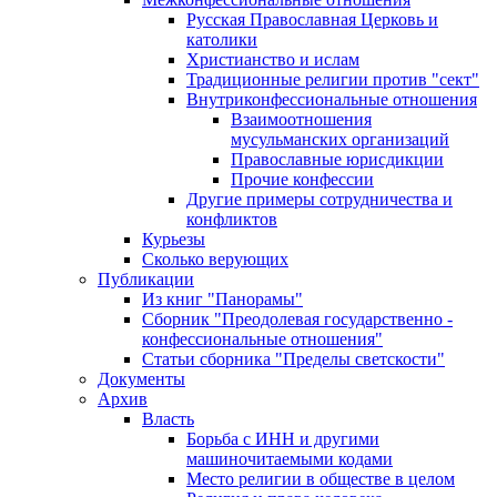
Русская Православная Церковь и
католики
Христианство и ислам
Традиционные религии против "сект"
Внутриконфессиональные отношения
Взаимоотношения
мусульманских организаций
Православные юрисдикции
Прочие конфессии
Другие примеры сотрудничества и
конфликтов
Курьезы
Сколько верующих
Публикации
Из книг "Панорамы"
Сборник "Преодолевая государственно -
конфессиональные отношения"
Статьи сборника "Пределы светскости"
Документы
Архив
Власть
Борьба с ИНН и другими
машиночитаемыми кодами
Место религии в обществе в целом