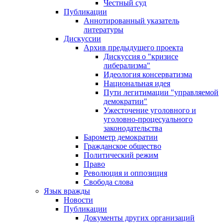
Честный суд
Публикации
Аннотированный указатель
литературы
Дискуссии
Архив предыдущего проекта
Дискуссия о "кризисе
либерализма"
Идеология консерватизма
Национальная идея
Пути легитимации "управляемой
демократии"
Ужесточение уголовного и
уголовно-процесуального
законодательства
Барометр демократии
Гражданское общество
Политический режим
Право
Революция и оппозиция
Свобода слова
Язык вражды
Новости
Публикации
Документы других организаций