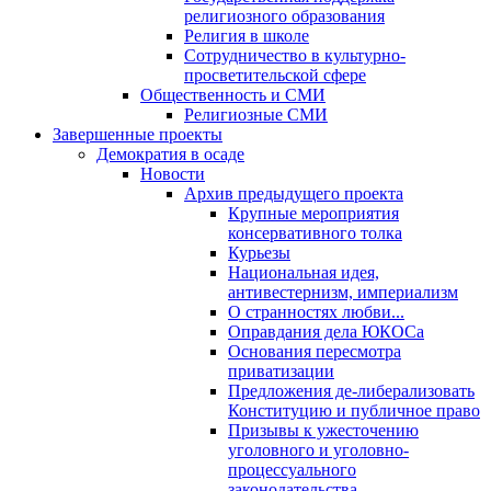
религиозного образования
Религия в школе
Сотрудничество в культурно-
просветительской сфере
Общественность и СМИ
Религиозные СМИ
Завершенные проекты
Демократия в осаде
Новости
Архив предыдущего проекта
Крупные мероприятия
консервативного толка
Курьезы
Национальная идея,
антивестернизм, империализм
О странностях любви...
Оправдания дела ЮКОСа
Основания пересмотра
приватизации
Предложения де-либерализовать
Конституцию и публичное право
Призывы к ужесточению
уголовного и уголовно-
процессуального
законодательства