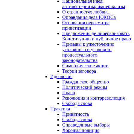
Национальная идея,
антивестернизм, империализм
О странностях любви...
Оправдания дела ЮКОСа
Основания пересмотра
приватизации
Предложения де-либерализовать
Конституцию и публичное право
Призывы к ужесточению
уголовного и уголовно-
процессуального
законодательства
Символические акции
Теории заговора
Идеология
Гражданское общество
Политический режим
Право
Революция и контрреволюция
Свобода слова
Практика
Приватность
Свобода слова
Справедливые выборы
Хорошая полиция