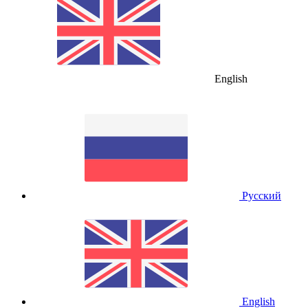
English
Русский
English