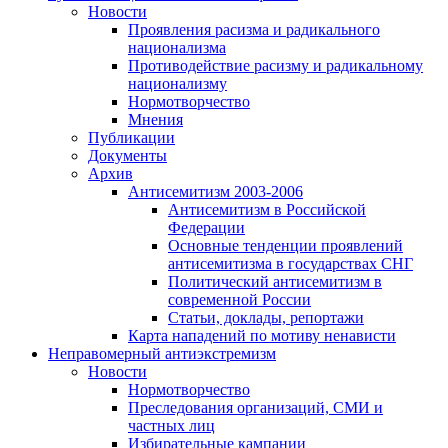
Новости
Проявления расизма и радикального
национализма
Противодействие расизму и радикальному
национализму
Нормотворчество
Мнения
Публикации
Документы
Архив
Антисемитизм 2003-2006
Антисемитизм в Российской
Федерации
Основные тенденции проявлений
антисемитизма в государствах СНГ
Политический антисемитизм в
современной России
Статьи, доклады, репортажи
Карта нападений по мотиву ненависти
Неправомерный антиэкстремизм
Новости
Нормотворчество
Преследования организаций, СМИ и
частных лиц
Избирательные кампании