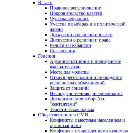
Власти
Правовое регулирование
Покровительство властей
Чувства верующих
Участие в выборах и в политической
жизни
Дискуссии о религии и власти
Дискуссии о религии и праве
Религии и карантин
Соглашения
Гонения
Административное и полицейское
вмешательство
Места для молитвы
Отказ в регистрации и ликвидация
религиозных объединений
Защита от гонений
Негосударственная дискриминация
Дискриминация и борьба с
"сектантами"
Теоретическая борьба
Общественность и СМИ
Конфликты с местным населением и
организациями
Конфликты с учреждениями культуры