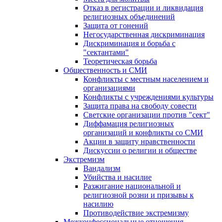
Отказ в регистрации и ликвидация
религиозных объединений
Защита от гонений
Негосударственная дискриминация
Дискриминация и борьба с
"сектантами"
Теоретическая борьба
Общественность и СМИ
Конфликты с местным населением и
организациями
Конфликты с учреждениями культуры
Защита права на свободу совести
Светские организации против "сект"
Диффамация религиозных
организаций и конфликты со СМИ
Акции в защиту нравственности
Дискуссии о религии и обществе
Экстремизм
Вандализм
Убийства и насилие
Разжигание национальной и
религиозной розни и призывы к
насилию
Противодействие экстремизму
Межконфессиональные отношения