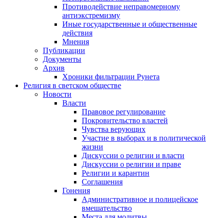
Противодействие неправомерному
антиэкстремизму
Иные государственные и общественные
действия
Мнения
Публикации
Документы
Архив
Хроники фильтрации Рунета
Религия в светском обществе
Новости
Власти
Правовое регулирование
Покровительство властей
Чувства верующих
Участие в выборах и в политической
жизни
Дискуссии о религии и власти
Дискуссии о религии и праве
Религии и карантин
Соглашения
Гонения
Административное и полицейское
вмешательство
Места для молитвы