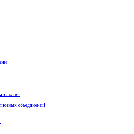
изни
ательство
игиозных объединений
"