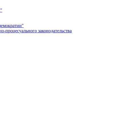
а"
демократии"
но-процесуального законодательства