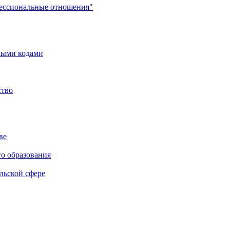
фессиональные отношения"
мыми кодами
ство
ве
го образования
льской сфере