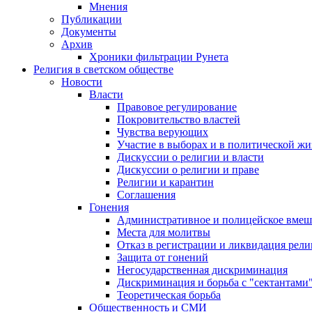
Мнения
Публикации
Документы
Архив
Хроники фильтрации Рунета
Религия в светском обществе
Новости
Власти
Правовое регулирование
Покровительство властей
Чувства верующих
Участие в выборах и в политической ж
Дискуссии о религии и власти
Дискуссии о религии и праве
Религии и карантин
Соглашения
Гонения
Административное и полицейское вмеш
Места для молитвы
Отказ в регистрации и ликвидация рел
Защита от гонений
Негосударственная дискриминация
Дискриминация и борьба с "сектантами
Теоретическая борьба
Общественность и СМИ