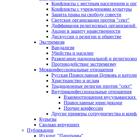
Конфликты с местным населением и ор
Конфликты с учреждениями культуры
Защита права на свободу совести
Светские организации против "сект"
Диффамация религиозных организаций
Акции в защиту нравственности
Дискуссии о религии и обществе
Экстремизм
Вандализм
Убийства и насилие
Разжигание национальной и религиозно
Противодействие экстремизму
Межконфессиональные отношения
Русская Православная Церковь и католи
Христианство и ислам
Традиционные религии против "сект"
Внутриконфессиональные отношения
Взаимоотношения мусульманских 
Православные юрисдикции
Прочие конфессии
Другие примеры сотрудничества и конф
Курьезы
Сколько верующих
Публикации
Из книг "Панорамы"