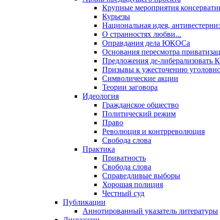
Крупные мероприятия консервати
Курьезы
Национальная идея, антивестерни
О странностях любви...
Оправдания дела ЮКОСа
Основания пересмотра приватиза
Предложения де-либерализовать 
Призывы к ужесточению уголовног
Символические акции
Теории заговора
Идеология
Гражданское общество
Политический режим
Право
Революция и контрреволюция
Свобода слова
Практика
Приватность
Свобода слова
Справедливые выборы
Хорошая полиция
Честный суд
Публикации
Аннотированный указатель литературы
Дискуссии