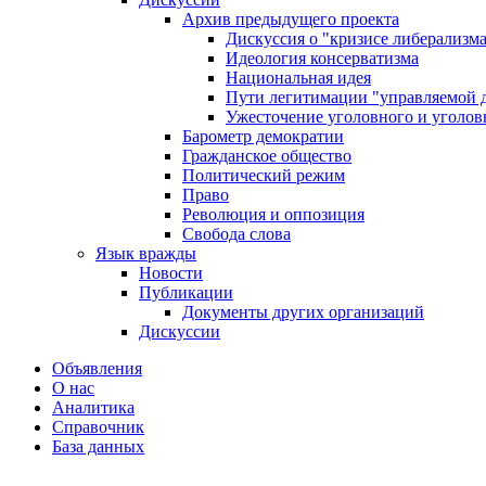
Архив предыдущего проекта
Дискуссия о "кризисе либерализм
Идеология консерватизма
Национальная идея
Пути легитимации "управляемой 
Ужесточение уголовного и уголов
Барометр демократии
Гражданское общество
Политический режим
Право
Революция и оппозиция
Свобода слова
Язык вражды
Новости
Публикации
Документы других организаций
Дискуссии
Объявления
О нас
Аналитика
Справочник
База данных