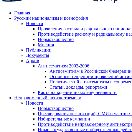
Главная
Русский национализм и ксенофобия
Новости
Проявления расизма и радикального национа
Противодействие расизму и радикальному на
Нормотворчество
Мнения
Публикации
Документы
Архив
Антисемитизм 2003-2006
Антисемитизм в Российской Федерации
Основные тенденции проявлений антис
Политический антисемитизм в совреме
Статьи, доклады, репортажи
Карта нападений по мотиву ненависти
Неправомерный антиэкстремизм
Новости
Нормотворчество
Преследования организаций, СМИ и частных
Избирательные кампании
Противодействие неправомерному антиэкстр
Иные государственные и общественные дейст