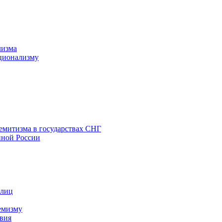
лизма
ционализму
емитизма в государствах СНГ
нной России
 лиц
емизму
вия