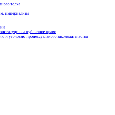
вного толка
зм, империализм
ции
Конституцию и публичное право
о и уголовно-процессуального законодательства