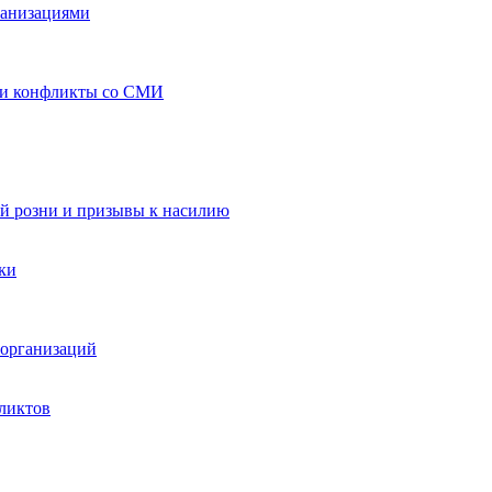
ганизациями
 и конфликты со СМИ
й розни и призывы к насилию
ки
организаций
ликтов