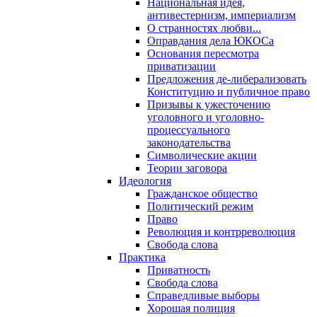
Национальная идея,
антивестернизм, империализм
О странностях любви...
Оправдания дела ЮКОСа
Основания пересмотра
приватизации
Предложения де-либерализовать
Конституцию и публичное право
Призывы к ужесточению
уголовного и уголовно-
процессуального
законодательства
Символические акции
Теории заговора
Идеология
Гражданское общество
Политический режим
Право
Революция и контрреволюция
Свобода слова
Практика
Приватность
Свобода слова
Справедливые выборы
Хорошая полиция