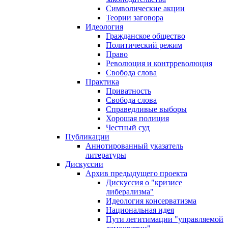
Символические акции
Теории заговора
Идеология
Гражданское общество
Политический режим
Право
Революция и контрреволюция
Свобода слова
Практика
Приватность
Свобода слова
Справедливые выборы
Хорошая полиция
Честный суд
Публикации
Аннотированный указатель
литературы
Дискуссии
Архив предыдущего проекта
Дискуссия о "кризисе
либерализма"
Идеология консерватизма
Национальная идея
Пути легитимации "управляемой