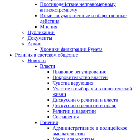
Противодействие неправомерному
антиэкстремизму
Иные государственные и общественные
действия
Мнения
Публикации
Документы
Архив
Хроники фильтрации Рунета
Религия в светском обществе
Новости
Власти
Правовое регулирование
Покровительство властей
Чувства верующих
Участие в выборах и в политической
жизни
Дискуссии о религии и власти
Дискуссии о религии и праве
Религии и карантин
Соглашения
Гонения
Административное и полицейское
вмешательство
Места для молитвы