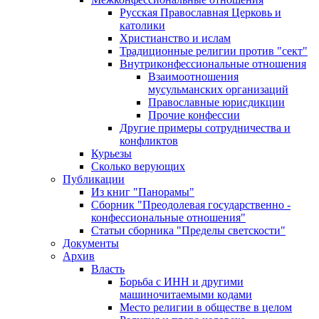
Русская Православная Церковь и
католики
Христианство и ислам
Традиционные религии против "сект"
Внутриконфессиональные отношения
Взаимоотношения
мусульманских организаций
Православные юрисдикции
Прочие конфессии
Другие примеры сотрудничества и
конфликтов
Курьезы
Сколько верующих
Публикации
Из книг "Панорамы"
Сборник "Преодолевая государственно -
конфессиональные отношения"
Статьи сборника "Пределы светскости"
Документы
Архив
Власть
Борьба с ИНН и другими
машиночитаемыми кодами
Место религии в обществе в целом