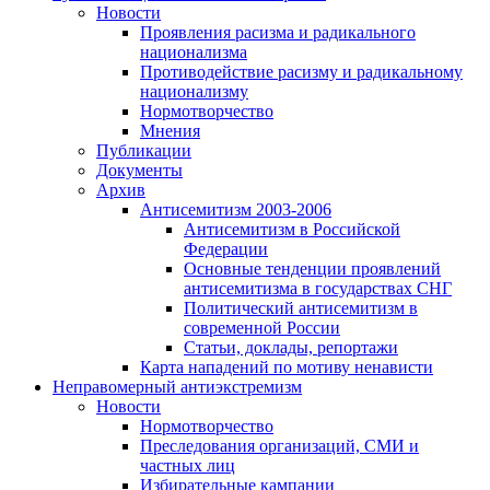
Новости
Проявления расизма и радикального
национализма
Противодействие расизму и радикальному
национализму
Нормотворчество
Мнения
Публикации
Документы
Архив
Антисемитизм 2003-2006
Антисемитизм в Российской
Федерации
Основные тенденции проявлений
антисемитизма в государствах СНГ
Политический антисемитизм в
современной России
Статьи, доклады, репортажи
Карта нападений по мотиву ненависти
Неправомерный антиэкстремизм
Новости
Нормотворчество
Преследования организаций, СМИ и
частных лиц
Избирательные кампании