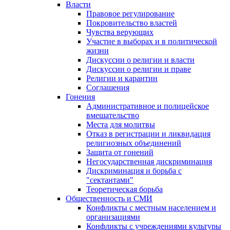
Власти
Правовое регулирование
Покровительство властей
Чувства верующих
Участие в выборах и в политической
жизни
Дискуссии о религии и власти
Дискуссии о религии и праве
Религии и карантин
Соглашения
Гонения
Административное и полицейское
вмешательство
Места для молитвы
Отказ в регистрации и ликвидация
религиозных объединений
Защита от гонений
Негосударственная дискриминация
Дискриминация и борьба с
"сектантами"
Теоретическая борьба
Общественность и СМИ
Конфликты с местным населением и
организациями
Конфликты с учреждениями культуры