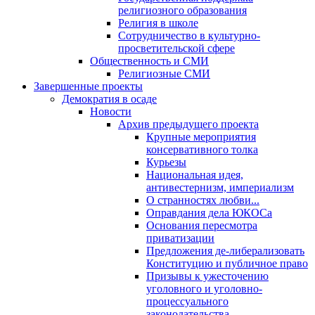
религиозного образования
Религия в школе
Сотрудничество в культурно-
просветительской сфере
Общественность и СМИ
Религиозные СМИ
Завершенные проекты
Демократия в осаде
Новости
Архив предыдущего проекта
Крупные мероприятия
консервативного толка
Курьезы
Национальная идея,
антивестернизм, империализм
О странностях любви...
Оправдания дела ЮКОСа
Основания пересмотра
приватизации
Предложения де-либерализовать
Конституцию и публичное право
Призывы к ужесточению
уголовного и уголовно-
процессуального
законодательства