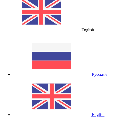
English
Русский
English