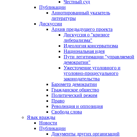
Честный суд
Публикации
Аннотированный указатель
литературы
Дискуссии
Архив предыдущего проекта
Дискуссия о "кризисе
либерализма"
Идеология консерватизма
Национальная идея
Пути легитимации "управляемой
демократии"
Ужесточение уголовного и
уголовно-процесуального
законодательства
Барометр демократии
Гражданское общество
Политический режим
Право
Революция и оппозиция
Свобода слова
Язык вражды
Новости
Публикации
Документы других организаций