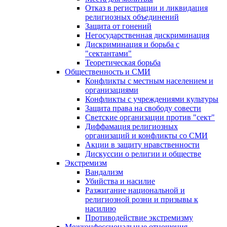
Отказ в регистрации и ликвидация
религиозных объединений
Защита от гонений
Негосударственная дискриминация
Дискриминация и борьба с
"сектантами"
Теоретическая борьба
Общественность и СМИ
Конфликты с местным населением и
организациями
Конфликты с учреждениями культуры
Защита права на свободу совести
Светские организации против "сект"
Диффамация религиозных
организаций и конфликты со СМИ
Акции в защиту нравственности
Дискуссии о религии и обществе
Экстремизм
Вандализм
Убийства и насилие
Разжигание национальной и
религиозной розни и призывы к
насилию
Противодействие экстремизму
Межконфессиональные отношения