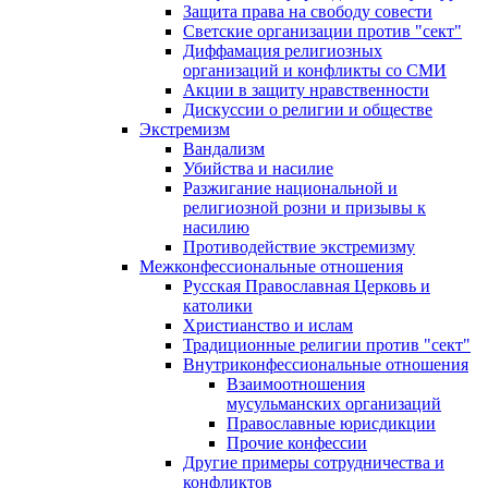
Защита права на свободу совести
Светские организации против "сект"
Диффамация религиозных
организаций и конфликты со СМИ
Акции в защиту нравственности
Дискуссии о религии и обществе
Экстремизм
Вандализм
Убийства и насилие
Разжигание национальной и
религиозной розни и призывы к
насилию
Противодействие экстремизму
Межконфессиональные отношения
Русская Православная Церковь и
католики
Христианство и ислам
Традиционные религии против "сект"
Внутриконфессиональные отношения
Взаимоотношения
мусульманских организаций
Православные юрисдикции
Прочие конфессии
Другие примеры сотрудничества и
конфликтов