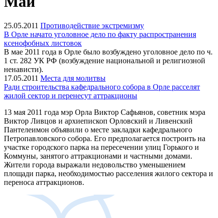
Май
25.05.2011
Противодействие экстремизму
В Орле начато уголовное дело по факту распространения
ксенофобных листовок
В мае 2011 года в Орле было возбуждено уголовное дело по ч.
1 ст. 282 УК РФ (возбуждение национальной и религиозной
ненависти).
17.05.2011
Места для молитвы
Ради строительства кафедрального собора в Орле расселят
жилой сектор и перенесут аттракционы
13 мая 2011 года мэр Орла Виктор Сафьянов, советник мэра
Виктор Ливцов и архиепископ Орловский и Ливенский
Пантелеимон объявили о месте закладки кафедрального
Петропавловского собора. Его предполагается построить на
участке городского парка на пересечении улиц Горького и
Коммуны, занятого аттракционами и частными домами.
Жители города выражали недовольство уменьшением
площади парка, необходимостью расселения жилого сектора и
переноса аттракционов.