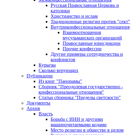
Русская Православная Церковь и
католики
Христианство и ислам
Традиционные религии против "сект"
Внутриконфессиональные отношения
Взаимоотношения
мусульманских организаций
Православные юрисдикции
Прочие конфессии
Другие примеры сотрудничества и
конфликтов
Курьезы
Сколько верующих
Публикации
Из книг "Панорамы"
Сборник "Преодолевая государственно -
конфессиональные отношения"
Статьи сборника "Пределы светскости"
Документы
Архив
Власть
Борьба с ИНН и другими
машиночитаемыми кодами
Место религии в обществе в целом