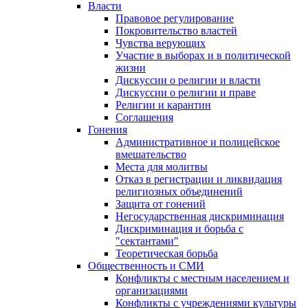
Власти
Правовое регулирование
Покровительство властей
Чувства верующих
Участие в выборах и в политической
жизни
Дискуссии о религии и власти
Дискуссии о религии и праве
Религии и карантин
Соглашения
Гонения
Административное и полицейское
вмешательство
Места для молитвы
Отказ в регистрации и ликвидация
религиозных объединений
Защита от гонений
Негосударственная дискриминация
Дискриминация и борьба с
"сектантами"
Теоретическая борьба
Общественность и СМИ
Конфликты с местным населением и
организациями
Конфликты с учреждениями культуры