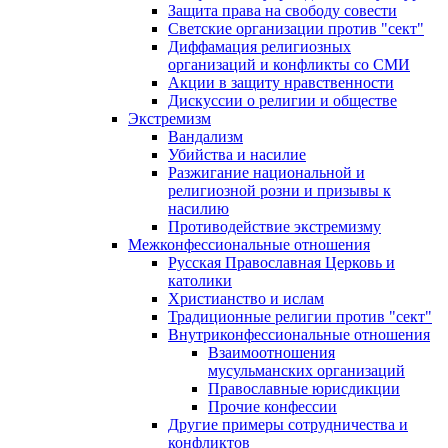
Защита права на свободу совести
Светские организации против "сект"
Диффамация религиозных
организаций и конфликты со СМИ
Акции в защиту нравственности
Дискуссии о религии и обществе
Экстремизм
Вандализм
Убийства и насилие
Разжигание национальной и
религиозной розни и призывы к
насилию
Противодействие экстремизму
Межконфессиональные отношения
Русская Православная Церковь и
католики
Христианство и ислам
Традиционные религии против "сект"
Внутриконфессиональные отношения
Взаимоотношения
мусульманских организаций
Православные юрисдикции
Прочие конфессии
Другие примеры сотрудничества и
конфликтов