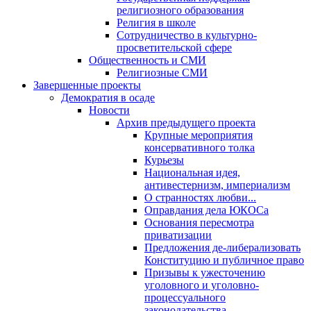
религиозного образования
Религия в школе
Сотрудничество в культурно-
просветительской сфере
Общественность и СМИ
Религиозные СМИ
Завершенные проекты
Демократия в осаде
Новости
Архив предыдущего проекта
Крупные мероприятия
консервативного толка
Курьезы
Национальная идея,
антивестернизм, империализм
О странностях любви...
Оправдания дела ЮКОСа
Основания пересмотра
приватизации
Предложения де-либерализовать
Конституцию и публичное право
Призывы к ужесточению
уголовного и уголовно-
процессуального
законодательства