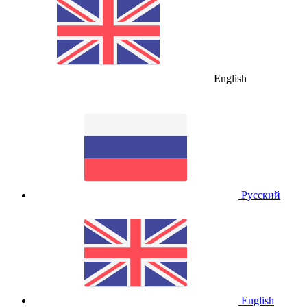
English
Русский
English