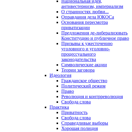
Национальная идея,
антивестернизм, империализм
О странностях любви...
Оправдания дела ЮКОСа
Основания пересмотра
приватизации
Предложения де-либерализовать
Конституцию и публичное право
Призывы к ужесточению
уголовного и уголовно-
процессуального
законодательства
Символические акции
Теории заговора
Идеология
Гражданское общество
Политический режим
Право
Революция и контрреволюция
Свобода слова
Практика
Приватность
Свобода слова
Справедливые выборы
Хорошая полиция