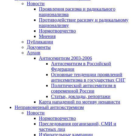
Новости
Проявления расизма и радикального
национализма
Противодействие расизму и радикальному
национализму
Нормотворчество
Мнения
Публикации
Документы
Архив
Антисемитизм 2003-2006
Антисемитизм в Российской
Федерации
Основные тенденции проявлений
антисемитизма в государствах СНГ
Политический антисемитизм в
современной России
Статьи, доклады, репортажи
Карта нападений по мотиву ненависти
Неправомерный антиэкстремизм
Новости
Нормотворчество
Преследования организаций, СМИ и
частных лиц
Избирательные кампании