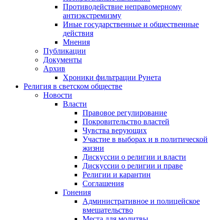
Противодействие неправомерному
антиэкстремизму
Иные государственные и общественные
действия
Мнения
Публикации
Документы
Архив
Хроники фильтрации Рунета
Религия в светском обществе
Новости
Власти
Правовое регулирование
Покровительство властей
Чувства верующих
Участие в выборах и в политической
жизни
Дискуссии о религии и власти
Дискуссии о религии и праве
Религии и карантин
Соглашения
Гонения
Административное и полицейское
вмешательство
Места для молитвы