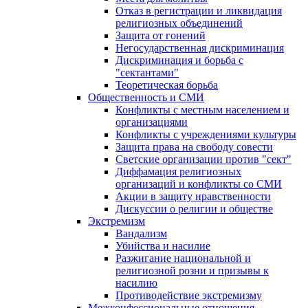
Отказ в регистрации и ликвидация
религиозных объединений
Защита от гонений
Негосударственная дискриминация
Дискриминация и борьба с
"сектантами"
Теоретическая борьба
Общественность и СМИ
Конфликты с местным населением и
организациями
Конфликты с учреждениями культуры
Защита права на свободу совести
Светские организации против "сект"
Диффамация религиозных
организаций и конфликты со СМИ
Акции в защиту нравственности
Дискуссии о религии и обществе
Экстремизм
Вандализм
Убийства и насилие
Разжигание национальной и
религиозной розни и призывы к
насилию
Противодействие экстремизму
Межконфессиональные отношения