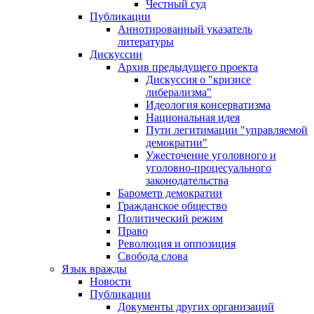
Честный суд
Публикации
Аннотированный указатель
литературы
Дискуссии
Архив предыдущего проекта
Дискуссия о "кризисе
либерализма"
Идеология консерватизма
Национальная идея
Пути легитимации "управляемой
демократии"
Ужесточение уголовного и
уголовно-процесуального
законодательства
Барометр демократии
Гражданское общество
Политический режим
Право
Революция и оппозиция
Свобода слова
Язык вражды
Новости
Публикации
Документы других организаций