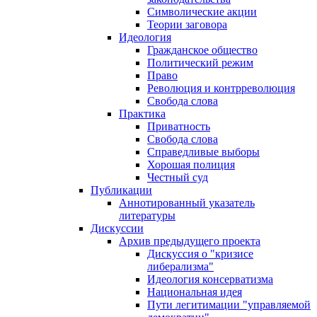
Символические акции
Теории заговора
Идеология
Гражданское общество
Политический режим
Право
Революция и контрреволюция
Свобода слова
Практика
Приватность
Свобода слова
Справедливые выборы
Хорошая полиция
Честный суд
Публикации
Аннотированный указатель
литературы
Дискуссии
Архив предыдущего проекта
Дискуссия о "кризисе
либерализма"
Идеология консерватизма
Национальная идея
Пути легитимации "управляемой