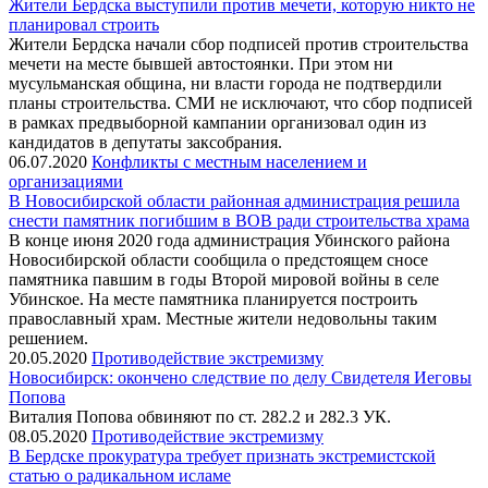
Жители Бердска выступили против мечети, которую никто не
планировал строить
Жители Бердска начали сбор подписей против строительства
мечети на месте бывшей автостоянки. При этом ни
мусульманская община, ни власти города не подтвердили
планы строительства. СМИ не исключают, что сбор подписей
в рамках предвыборной кампании организовал один из
кандидатов в депутаты заксобрания.
06.07.2020
Конфликты с местным населением и
организациями
В Новосибирской области районная администрация решила
снести памятник погибшим в ВОВ ради строительства храма
В конце июня 2020 года администрация Убинского района
Новосибирской области сообщила о предстоящем сносе
памятника павшим в годы Второй мировой войны в селе
Убинское. На месте памятника планируется построить
православный храм. Местные жители недовольны таким
решением.
20.05.2020
Противодействие экстремизму
Новосибирск: окончено следствие по делу Свидетеля Иеговы
Попова
Виталия Попова обвиняют по ст. 282.2 и 282.3 УК.
08.05.2020
Противодействие экстремизму
В Бердске прокуратура требует признать экстремистской
статью о радикальном исламе