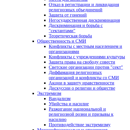
Отказ в регистрации и ликвидация
религиозных объединений
Защита от гонений
Негосударственная дискриминация
Дискриминация и борьба с
"сектантами"
Теоретическая борьба
Общественность и СМИ
Конфликты с местным населением и
организациями
Конфликты с учреждениями культуры
Защита права на свободу совести
Светские организации против "сект"
Диффамация религиозных
организаций и конфликты со СМИ
Акции в защиту нравственности
Дискуссии о религии и обществе
Экстремизм
Вандализм
Убийства и насилие
Разжигание национальной и
религиозной розни и призывы к
насилию
Противодействие экстремизму
Межконфессиональные отношения