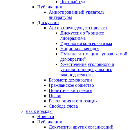
Честный суд
Публикации
Аннотированный указатель
литературы
Дискуссии
Архив предыдущего проекта
Дискуссия о "кризисе
либерализма"
Идеология консерватизма
Национальная идея
Пути легитимации "управляемой
демократии"
Ужесточение уголовного и
уголовно-процесуального
законодательства
Барометр демократии
Гражданское общество
Политический режим
Право
Революция и оппозиция
Свобода слова
Язык вражды
Новости
Публикации
Документы других организаций