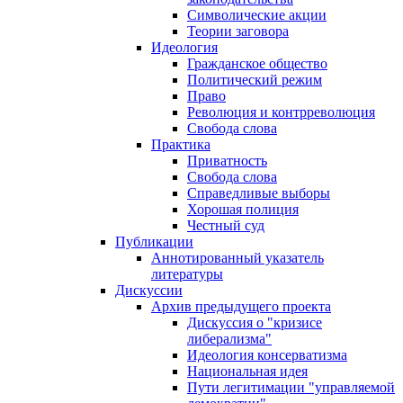
Символические акции
Теории заговора
Идеология
Гражданское общество
Политический режим
Право
Революция и контрреволюция
Свобода слова
Практика
Приватность
Свобода слова
Справедливые выборы
Хорошая полиция
Честный суд
Публикации
Аннотированный указатель
литературы
Дискуссии
Архив предыдущего проекта
Дискуссия о "кризисе
либерализма"
Идеология консерватизма
Национальная идея
Пути легитимации "управляемой