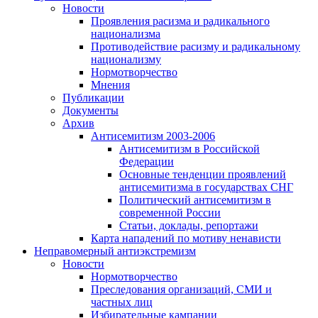
Новости
Проявления расизма и радикального
национализма
Противодействие расизму и радикальному
национализму
Нормотворчество
Мнения
Публикации
Документы
Архив
Антисемитизм 2003-2006
Антисемитизм в Российской
Федерации
Основные тенденции проявлений
антисемитизма в государствах СНГ
Политический антисемитизм в
современной России
Статьи, доклады, репортажи
Карта нападений по мотиву ненависти
Неправомерный антиэкстремизм
Новости
Нормотворчество
Преследования организаций, СМИ и
частных лиц
Избирательные кампании