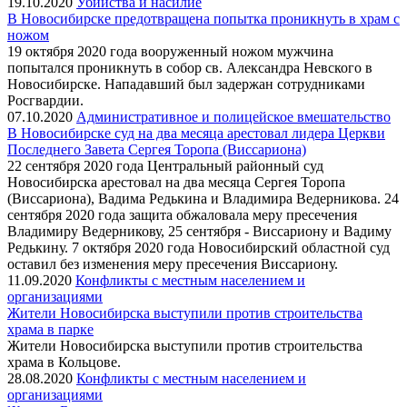
19.10.2020
Убийства и насилие
В Новосибирске предотвращена попытка проникнуть в храм с
ножом
19 октября 2020 года вооруженный ножом мужчина
попытался проникнуть в собор св. Александра Невского в
Новосибирске. Нападавший был задержан сотрудниками
Росгвардии.
07.10.2020
Административное и полицейское вмешательство
В Новосибирске суд на два месяца арестовал лидера Церкви
Последнего Завета Сергея Торопа (Виссариона)
22 сентября 2020 года Центральный районный суд
Новосибирска арестовал на два месяца Сергея Торопа
(Виссариона), Вадима Редькина и Владимира Ведерникова. 24
сентября 2020 года защита обжаловала меру пресечения
Владимиру Ведерникову, 25 сентября - Виссариону и Вадиму
Редькину. 7 октября 2020 года Новосибирский областной суд
оставил без изменения меру пресечения Виссариону.
11.09.2020
Конфликты с местным населением и
организациями
Жители Новосибирска выступили против строительства
храма в парке
Жители Новосибирска выступили против строительства
храма в Кольцове.
28.08.2020
Конфликты с местным населением и
организациями