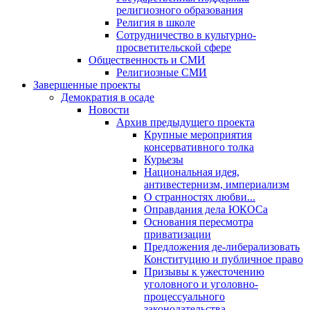
религиозного образования
Религия в школе
Сотрудничество в культурно-
просветительской сфере
Общественность и СМИ
Религиозные СМИ
Завершенные проекты
Демократия в осаде
Новости
Архив предыдущего проекта
Крупные мероприятия
консервативного толка
Курьезы
Национальная идея,
антивестернизм, империализм
О странностях любви...
Оправдания дела ЮКОСа
Основания пересмотра
приватизации
Предложения де-либерализовать
Конституцию и публичное право
Призывы к ужесточению
уголовного и уголовно-
процессуального
законодательства