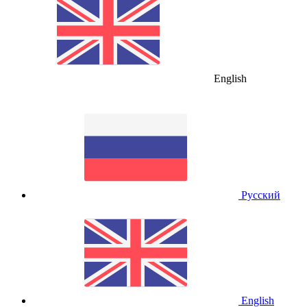
English
Русский
English