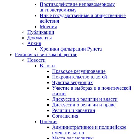
Противодействие неправомерному
антиэкстремизму
Иные государственные и общественные
действия
Мнения
Публикации
Документы
Архив
Хроники фильтрации Рунета
Религия в светском обществе
Новости
Власти
Правовое регулирование
Покровительство властей
Чувства верующих
Участие в выборах и в политической
жизни
Дискуссии о религии и власти
Дискуссии о религии и праве
Религии и карантин
Соглашения
Гонения
Административное и полицейское
вмешательство
Места для молитвы