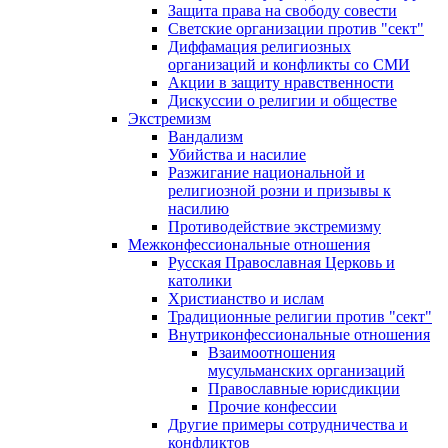
Защита права на свободу совести
Светские организации против "сект"
Диффамация религиозных
организаций и конфликты со СМИ
Акции в защиту нравственности
Дискуссии о религии и обществе
Экстремизм
Вандализм
Убийства и насилие
Разжигание национальной и
религиозной розни и призывы к
насилию
Противодействие экстремизму
Межконфессиональные отношения
Русская Православная Церковь и
католики
Христианство и ислам
Традиционные религии против "сект"
Внутриконфессиональные отношения
Взаимоотношения
мусульманских организаций
Православные юрисдикции
Прочие конфессии
Другие примеры сотрудничества и
конфликтов