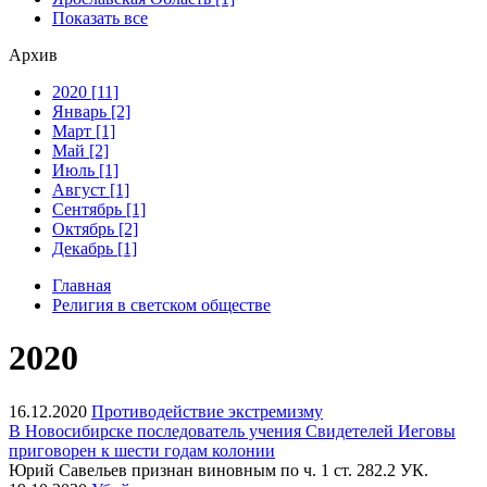
Показать все
Архив
2020 [11]
Январь [2]
Март [1]
Май [2]
Июль [1]
Август [1]
Сентябрь [1]
Октябрь [2]
Декабрь [1]
Главная
Религия в светском обществе
2020
16.12.2020
Противодействие экстремизму
В Новосибирске последователь учения Свидетелей Иеговы
приговорен к шести годам колонии
Юрий Савельев признан виновным по ч. 1 ст. 282.2 УК.