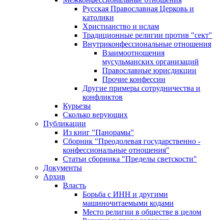
Русская Православная Церковь и
католики
Христианство и ислам
Традиционные религии против "сект"
Внутриконфессиональные отношения
Взаимоотношения
мусульманских организаций
Православные юрисдикции
Прочие конфессии
Другие примеры сотрудничества и
конфликтов
Курьезы
Сколько верующих
Публикации
Из книг "Панорамы"
Сборник "Преодолевая государственно -
конфессиональные отношения"
Статьи сборника "Пределы светскости"
Документы
Архив
Власть
Борьба с ИНН и другими
машиночитаемыми кодами
Место религии в обществе в целом