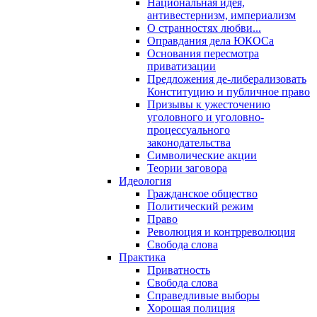
Национальная идея,
антивестернизм, империализм
О странностях любви...
Оправдания дела ЮКОСа
Основания пересмотра
приватизации
Предложения де-либерализовать
Конституцию и публичное право
Призывы к ужесточению
уголовного и уголовно-
процессуального
законодательства
Символические акции
Теории заговора
Идеология
Гражданское общество
Политический режим
Право
Революция и контрреволюция
Свобода слова
Практика
Приватность
Свобода слова
Справедливые выборы
Хорошая полиция