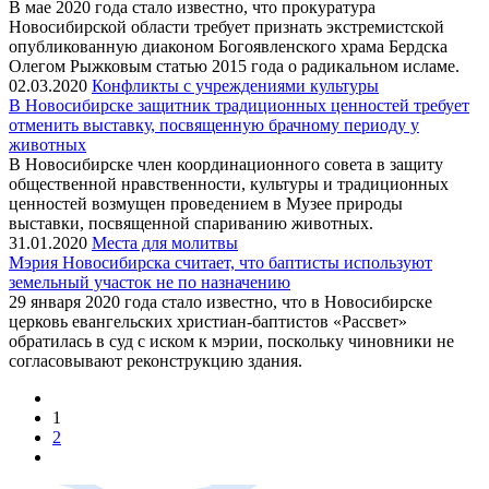
В мае 2020 года стало известно, что прокуратура
Новосибирской области требует признать экстремистской
опубликованную диаконом Богоявленского храма Бердска
Олегом Рыжковым статью 2015 года о радикальном исламе.
02.03.2020
Конфликты с учреждениями культуры
В Новосибирске защитник традиционных ценностей требует
отменить выставку, посвященную брачному периоду у
животных
В Новосибирске член координационного совета в защиту
общественной нравственности, культуры и традиционных
ценностей возмущен проведением в Музее природы
выставки, посвященной спариванию животных.
31.01.2020
Места для молитвы
Мэрия Новосибирска считает, что баптисты используют
земельный участок не по назначению
29 января 2020 года стало известно, что в Новосибирске
церковь евангельских христиан-баптистов «Рассвет»
обратилась в суд с иском к мэрии, поскольку чиновники не
согласовывают реконструкцию здания.
1
2