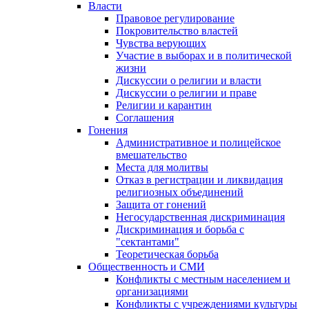
Власти
Правовое регулирование
Покровительство властей
Чувства верующих
Участие в выборах и в политической
жизни
Дискуссии о религии и власти
Дискуссии о религии и праве
Религии и карантин
Соглашения
Гонения
Административное и полицейское
вмешательство
Места для молитвы
Отказ в регистрации и ликвидация
религиозных объединений
Защита от гонений
Негосударственная дискриминация
Дискриминация и борьба с
"сектантами"
Теоретическая борьба
Общественность и СМИ
Конфликты с местным населением и
организациями
Конфликты с учреждениями культуры