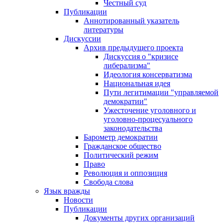
Честный суд
Публикации
Аннотированный указатель
литературы
Дискуссии
Архив предыдущего проекта
Дискуссия о "кризисе
либерализма"
Идеология консерватизма
Национальная идея
Пути легитимации "управляемой
демократии"
Ужесточение уголовного и
уголовно-процесуального
законодательства
Барометр демократии
Гражданское общество
Политический режим
Право
Революция и оппозиция
Свобода слова
Язык вражды
Новости
Публикации
Документы других организаций