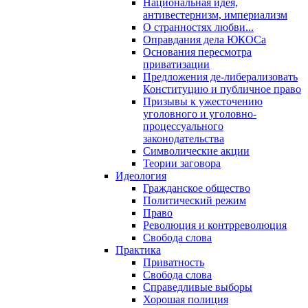
Национальная идея,
антивестернизм, империализм
О странностях любви...
Оправдания дела ЮКОСа
Основания пересмотра
приватизации
Предложения де-либерализовать
Конституцию и публичное право
Призывы к ужесточению
уголовного и уголовно-
процессуального
законодательства
Символические акции
Теории заговора
Идеология
Гражданское общество
Политический режим
Право
Революция и контрреволюция
Свобода слова
Практика
Приватность
Свобода слова
Справедливые выборы
Хорошая полиция