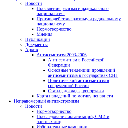
Новости
Проявления расизма и радикального
национализма
Противодействие расизму и радикальному
национализму
Нормотворчество
Мнения
Публикации
Документы
Архив
Антисемитизм 2003-2006
Антисемитизм в Российской
Федерации
Основные тенденции проявлений
антисемитизма в государствах СНГ
Политический антисемитизм в
современной России
Статьи, доклады, репортажи
Карта нападений по мотиву ненависти
Неправомерный антиэкстремизм
Новости
Нормотворчество
Преследования организаций, СМИ и
частных лиц
Избирательные кампании