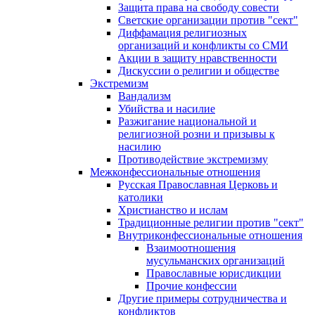
Защита права на свободу совести
Светские организации против "сект"
Диффамация религиозных
организаций и конфликты со СМИ
Акции в защиту нравственности
Дискуссии о религии и обществе
Экстремизм
Вандализм
Убийства и насилие
Разжигание национальной и
религиозной розни и призывы к
насилию
Противодействие экстремизму
Межконфессиональные отношения
Русская Православная Церковь и
католики
Христианство и ислам
Традиционные религии против "сект"
Внутриконфессиональные отношения
Взаимоотношения
мусульманских организаций
Православные юрисдикции
Прочие конфессии
Другие примеры сотрудничества и
конфликтов