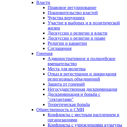
Власти
Правовое регулирование
Покровительство властей
Чувства верующих
Участие в выборах и в политической
жизни
Дискуссии о религии и власти
Дискуссии о религии и праве
Религии и карантин
Соглашения
Гонения
Административное и полицейское
вмешательство
Места для молитвы
Отказ в регистрации и ликвидация
религиозных объединений
Защита от гонений
Негосударственная дискриминация
Дискриминация и борьба с
"сектантами"
Теоретическая борьба
Общественность и СМИ
Конфликты с местным населением и
организациями
Конфликты с учреждениями культуры