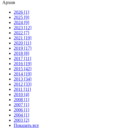
Архив
2026 [1]
2025 [9]
2024 [9]
2023 [12]
2022 [7]
2021 [19]
2020 [11]
2019 [17]
2018 [8]
2017 [11]
2016 [19]
2015 [42]
2014 [19]
2013 [34]
2012 [33]
2011 [11]
2010 [4]
2008 [1]
2007 [1]
2006 [1]
2004 [1]
2003 [2]
Показать все