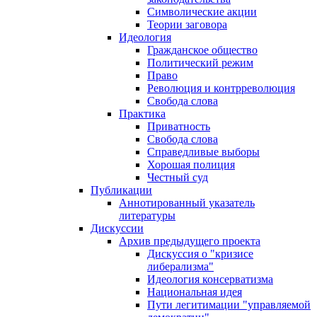
Символические акции
Теории заговора
Идеология
Гражданское общество
Политический режим
Право
Революция и контрреволюция
Свобода слова
Практика
Приватность
Свобода слова
Справедливые выборы
Хорошая полиция
Честный суд
Публикации
Аннотированный указатель
литературы
Дискуссии
Архив предыдущего проекта
Дискуссия о "кризисе
либерализма"
Идеология консерватизма
Национальная идея
Пути легитимации "управляемой