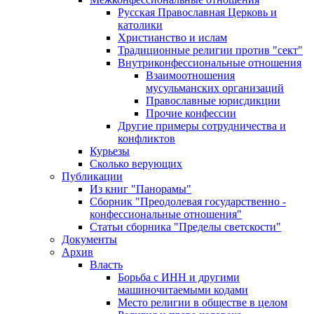
Русская Православная Церковь и
католики
Христианство и ислам
Традиционные религии против "сект"
Внутриконфессиональные отношения
Взаимоотношения
мусульманских организаций
Православные юрисдикции
Прочие конфессии
Другие примеры сотрудничества и
конфликтов
Курьезы
Сколько верующих
Публикации
Из книг "Панорамы"
Сборник "Преодолевая государственно -
конфессиональные отношения"
Статьи сборника "Пределы светскости"
Документы
Архив
Власть
Борьба с ИНН и другими
машиночитаемыми кодами
Место религии в обществе в целом