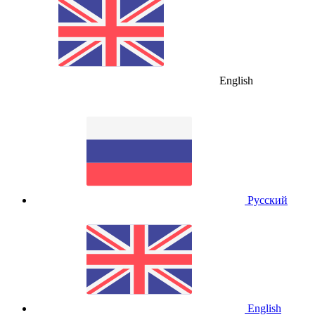
English
Русский
English