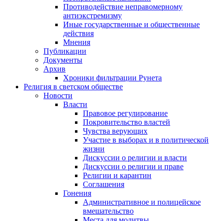
Противодействие неправомерному
антиэкстремизму
Иные государственные и общественные
действия
Мнения
Публикации
Документы
Архив
Хроники фильтрации Рунета
Религия в светском обществе
Новости
Власти
Правовое регулирование
Покровительство властей
Чувства верующих
Участие в выборах и в политической
жизни
Дискуссии о религии и власти
Дискуссии о религии и праве
Религии и карантин
Соглашения
Гонения
Административное и полицейское
вмешательство
Места для молитвы