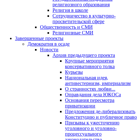
религиозного образования
Религия в школе
Сотрудничество в культурно-
просветительской сфере
Общественность и СМИ
Религиозные СМИ
Завершенные проекты
Демократия в осаде
Новости
Архив предыдущего проекта
Крупные мероприятия
консервативного толка
Курьезы
Национальная идея,
антивестернизм, империализм
О странностях любви...
Оправдания дела ЮКОСа
Основания пересмотра
приватизации
Предложения де-либерализовать
Конституцию и публичное право
Призывы к ужесточению
уголовного и уголовно-
процессуального
законодательства