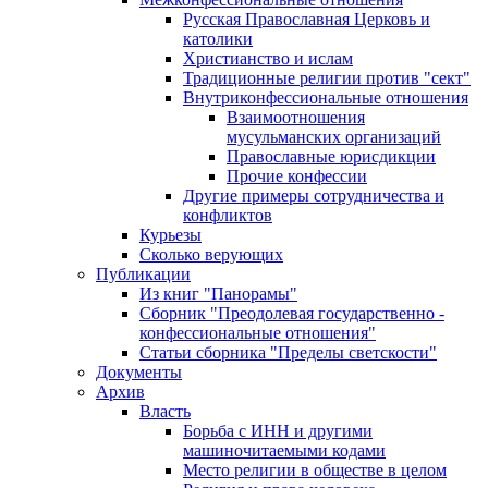
Русская Православная Церковь и
католики
Христианство и ислам
Традиционные религии против "сект"
Внутриконфессиональные отношения
Взаимоотношения
мусульманских организаций
Православные юрисдикции
Прочие конфессии
Другие примеры сотрудничества и
конфликтов
Курьезы
Сколько верующих
Публикации
Из книг "Панорамы"
Сборник "Преодолевая государственно -
конфессиональные отношения"
Статьи сборника "Пределы светскости"
Документы
Архив
Власть
Борьба с ИНН и другими
машиночитаемыми кодами
Место религии в обществе в целом