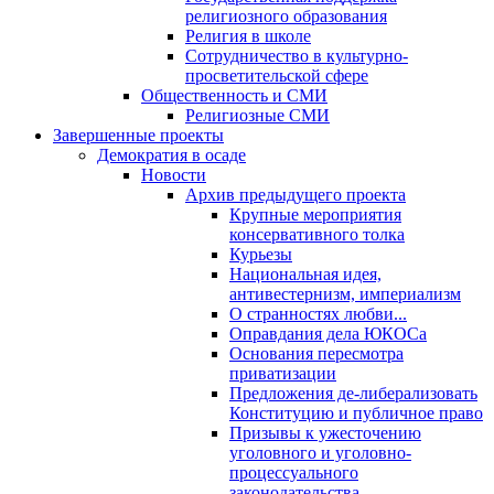
религиозного образования
Религия в школе
Сотрудничество в культурно-
просветительской сфере
Общественность и СМИ
Религиозные СМИ
Завершенные проекты
Демократия в осаде
Новости
Архив предыдущего проекта
Крупные мероприятия
консервативного толка
Курьезы
Национальная идея,
антивестернизм, империализм
О странностях любви...
Оправдания дела ЮКОСа
Основания пересмотра
приватизации
Предложения де-либерализовать
Конституцию и публичное право
Призывы к ужесточению
уголовного и уголовно-
процессуального
законодательства