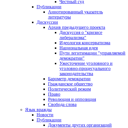
Честный суд
Публикации
Аннотированный указатель
литературы
Дискуссии
Архив предыдущего проекта
Дискуссия о "кризисе
либерализма"
Идеология консерватизма
Национальная идея
Пути легитимации "управляемой
демократии"
Ужесточение уголовного и
уголовно-процесуального
законодательства
Барометр демократии
Гражданское общество
Политический режим
Право
Революция и оппозиция
Свобода слова
Язык вражды
Новости
Публикации
Документы других организаций