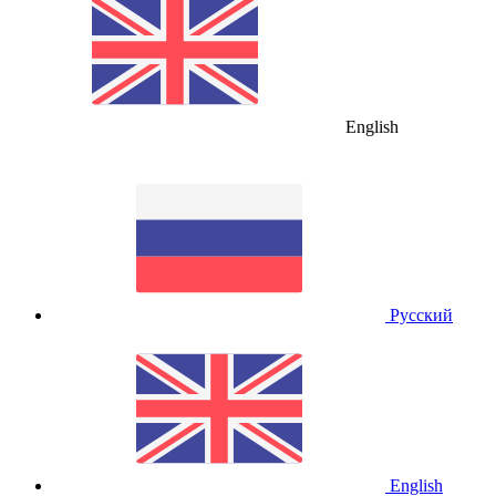
English
Русский
English