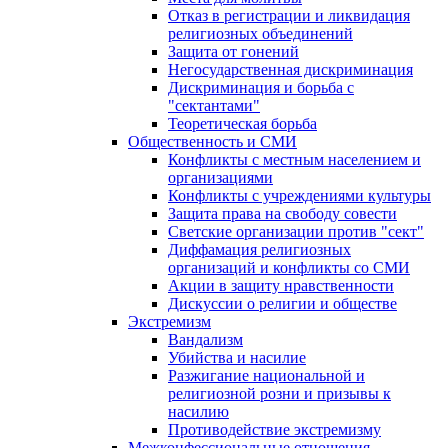
Отказ в регистрации и ликвидация
религиозных объединений
Защита от гонений
Негосударственная дискриминация
Дискриминация и борьба с
"сектантами"
Теоретическая борьба
Общественность и СМИ
Конфликты с местным населением и
организациями
Конфликты с учреждениями культуры
Защита права на свободу совести
Светские организации против "сект"
Диффамация религиозных
организаций и конфликты со СМИ
Акции в защиту нравственности
Дискуссии о религии и обществе
Экстремизм
Вандализм
Убийства и насилие
Разжигание национальной и
религиозной розни и призывы к
насилию
Противодействие экстремизму
Межконфессиональные отношения