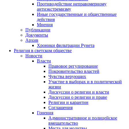
Противодействие неправомерному
антиэкстремизму
Иные государственные и общественные
действия
Мнения
Публикации
Документы
Архив
Хроники фильтрации Рунета
Религия в светском обществе
Новости
Власти
Правовое регулирование
Покровительство властей
Чувства верующих
Участие в выборах и в политической
жизни
Дискуссии о религии и власти
Дискуссии о религии и праве
Религии и карантин
Соглашения
Гонения
Административное и полицейское
вмешательство
Места для молитвы