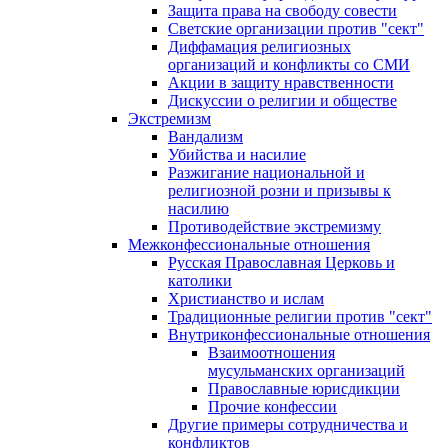
Защита права на свободу совести
Светские организации против "сект"
Диффамация религиозных
организаций и конфликты со СМИ
Акции в защиту нравственности
Дискуссии о религии и обществе
Экстремизм
Вандализм
Убийства и насилие
Разжигание национальной и
религиозной розни и призывы к
насилию
Противодействие экстремизму
Межконфессиональные отношения
Русская Православная Церковь и
католики
Христианство и ислам
Традиционные религии против "сект"
Внутриконфессиональные отношения
Взаимоотношения
мусульманских организаций
Православные юрисдикции
Прочие конфессии
Другие примеры сотрудничества и
конфликтов