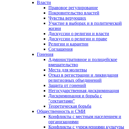
Власти
Правовое регулирование
Покровительство властей
Чувства верующих
Участие в выборах и в политической
жизни
Дискуссии о религии и власти
Дискуссии о религии и праве
Религии и карантин
Соглашения
Гонения
Административное и полицейское
вмешательство
Места для молитвы
Отказ в регистрации и ликвидация
религиозных объединений
Защита от гонений
Негосударственная дискриминация
Дискриминация и борьба с
"сектантами"
Теоретическая борьба
Общественность и СМИ
Конфликты с местным населением и
организациями
Конфликты с учреждениями культуры