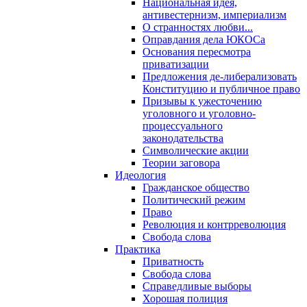
Национальная идея,
антивестернизм, империализм
О странностях любви...
Оправдания дела ЮКОСа
Основания пересмотра
приватизации
Предложения де-либерализовать
Конституцию и публичное право
Призывы к ужесточению
уголовного и уголовно-
процессуального
законодательства
Символические акции
Теории заговора
Идеология
Гражданское общество
Политический режим
Право
Революция и контрреволюция
Свобода слова
Практика
Приватность
Свобода слова
Справедливые выборы
Хорошая полиция