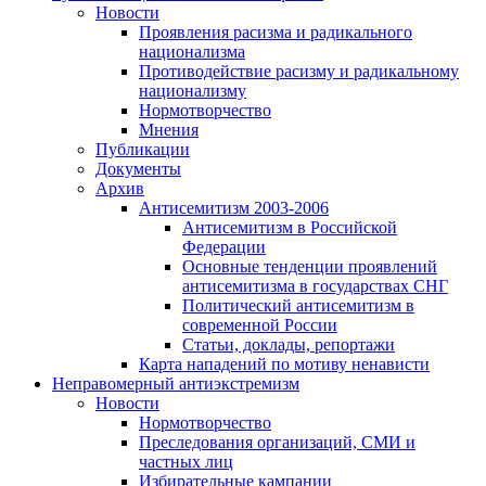
Новости
Проявления расизма и радикального
национализма
Противодействие расизму и радикальному
национализму
Нормотворчество
Мнения
Публикации
Документы
Архив
Антисемитизм 2003-2006
Антисемитизм в Российской
Федерации
Основные тенденции проявлений
антисемитизма в государствах СНГ
Политический антисемитизм в
современной России
Статьи, доклады, репортажи
Карта нападений по мотиву ненависти
Неправомерный антиэкстремизм
Новости
Нормотворчество
Преследования организаций, СМИ и
частных лиц
Избирательные кампании