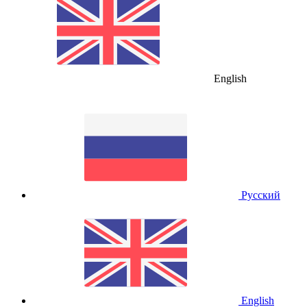
English
Русский
English