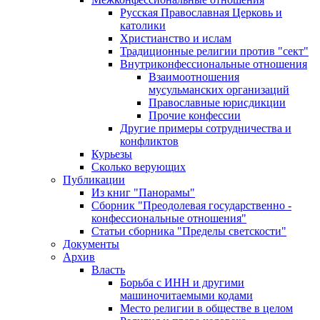
Русская Православная Церковь и
католики
Христианство и ислам
Традиционные религии против "сект"
Внутриконфессиональные отношения
Взаимоотношения
мусульманских организаций
Православные юрисдикции
Прочие конфессии
Другие примеры сотрудничества и
конфликтов
Курьезы
Сколько верующих
Публикации
Из книг "Панорамы"
Сборник "Преодолевая государственно -
конфессиональные отношения"
Статьи сборника "Пределы светскости"
Документы
Архив
Власть
Борьба с ИНН и другими
машиночитаемыми кодами
Место религии в обществе в целом