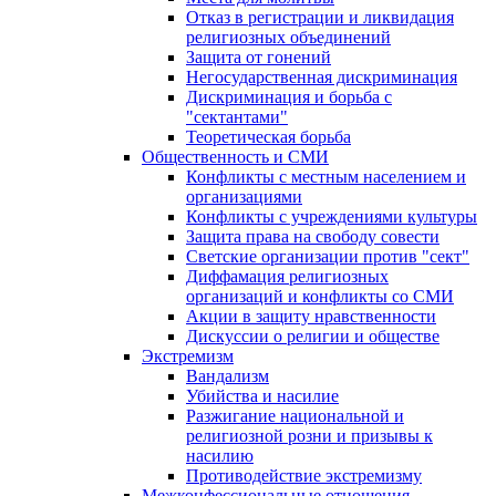
Отказ в регистрации и ликвидация
религиозных объединений
Защита от гонений
Негосударственная дискриминация
Дискриминация и борьба с
"сектантами"
Теоретическая борьба
Общественность и СМИ
Конфликты с местным населением и
организациями
Конфликты с учреждениями культуры
Защита права на свободу совести
Светские организации против "сект"
Диффамация религиозных
организаций и конфликты со СМИ
Акции в защиту нравственности
Дискуссии о религии и обществе
Экстремизм
Вандализм
Убийства и насилие
Разжигание национальной и
религиозной розни и призывы к
насилию
Противодействие экстремизму
Межконфессиональные отношения