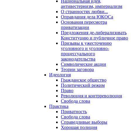
Национальная идея,
антивестернизм, империализм
О странностях любви...
Оправдания дела ЮКОСа
Основания пересмотра
приватизации
Предложения де-либерализовать
Конституцию и публичное право
Призывы к ужесточению
уголовного и уголовно-
процессуального
законодательства
Символические акции
Теории заговора
Идеология
Гражданское общество
Политический режим
Право
Революция и контрреволюция
Свобода слова
Практика
Приватность
Свобода слова
Справедливые выборы
Хорошая полиция