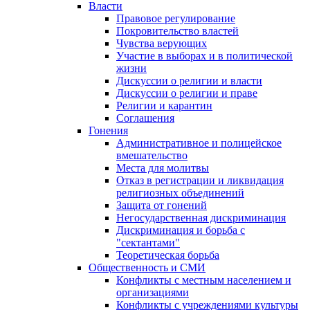
Власти
Правовое регулирование
Покровительство властей
Чувства верующих
Участие в выборах и в политической
жизни
Дискуссии о религии и власти
Дискуссии о религии и праве
Религии и карантин
Соглашения
Гонения
Административное и полицейское
вмешательство
Места для молитвы
Отказ в регистрации и ликвидация
религиозных объединений
Защита от гонений
Негосударственная дискриминация
Дискриминация и борьба с
"сектантами"
Теоретическая борьба
Общественность и СМИ
Конфликты с местным населением и
организациями
Конфликты с учреждениями культуры