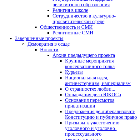
религиозного образования
Религия в школе
Сотрудничество в культурно-
просветительской сфере
Общественность и СМИ
Религиозные СМИ
Завершенные проекты
Демократия в осаде
Новости
Архив предыдущего проекта
Крупные мероприятия
консервативного толка
Курьезы
Национальная идея,
антивестернизм, империализм
О странностях любви...
Оправдания дела ЮКОСа
Основания пересмотра
приватизации
Предложения де-либерализовать
Конституцию и публичное право
Призывы к ужесточению
уголовного и уголовно-
процессуального
законодательства