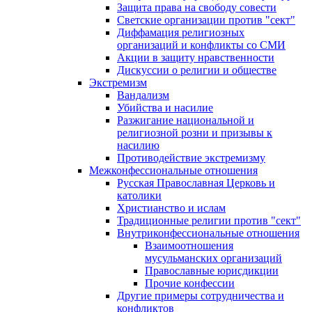
Защита права на свободу совести
Светские организации против "сект"
Диффамация религиозных
организаций и конфликты со СМИ
Акции в защиту нравственности
Дискуссии о религии и обществе
Экстремизм
Вандализм
Убийства и насилие
Разжигание национальной и
религиозной розни и призывы к
насилию
Противодействие экстремизму
Межконфессиональные отношения
Русская Православная Церковь и
католики
Христианство и ислам
Традиционные религии против "сект"
Внутриконфессиональные отношения
Взаимоотношения
мусульманских организаций
Православные юрисдикции
Прочие конфессии
Другие примеры сотрудничества и
конфликтов