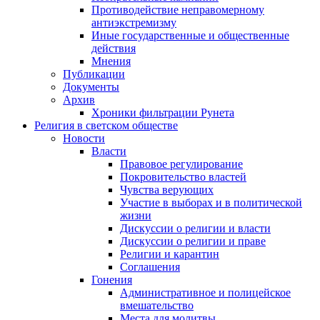
Противодействие неправомерному
антиэкстремизму
Иные государственные и общественные
действия
Мнения
Публикации
Документы
Архив
Хроники фильтрации Рунета
Религия в светском обществе
Новости
Власти
Правовое регулирование
Покровительство властей
Чувства верующих
Участие в выборах и в политической
жизни
Дискуссии о религии и власти
Дискуссии о религии и праве
Религии и карантин
Соглашения
Гонения
Административное и полицейское
вмешательство
Места для молитвы