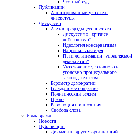
Честный суд
Публикации
Аннотированный указатель
литературы
Дискуссии
Архив предыдущего проекта
Дискуссия о "кризисе
либерализма"
Идеология консерватизма
Национальная идея
Пути легитимации "управляемой
демократии"
Ужесточение уголовного и
уголовно-процесуального
законодательства
Барометр демократии
Гражданское общество
Политический режим
Право
Революция и оппозиция
Свобода слова
Язык вражды
Новости
Публикации
Документы других организаций