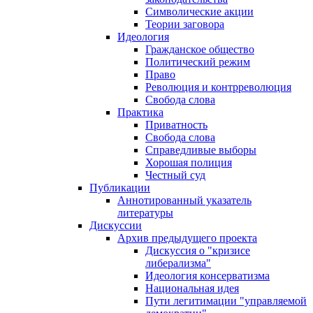
Символические акции
Теории заговора
Идеология
Гражданское общество
Политический режим
Право
Революция и контрреволюция
Свобода слова
Практика
Приватность
Свобода слова
Справедливые выборы
Хорошая полиция
Честный суд
Публикации
Аннотированный указатель
литературы
Дискуссии
Архив предыдущего проекта
Дискуссия о "кризисе
либерализма"
Идеология консерватизма
Национальная идея
Пути легитимации "управляемой