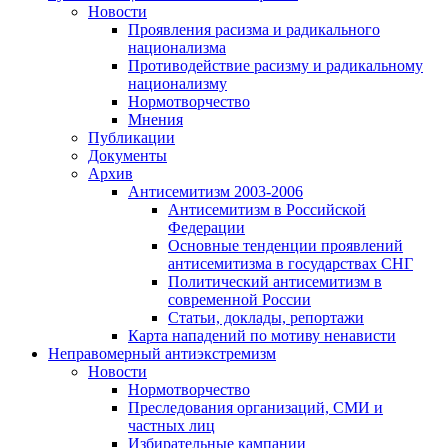
Новости
Проявления расизма и радикального
национализма
Противодействие расизму и радикальному
национализму
Нормотворчество
Мнения
Публикации
Документы
Архив
Антисемитизм 2003-2006
Антисемитизм в Российской
Федерации
Основные тенденции проявлений
антисемитизма в государствах СНГ
Политический антисемитизм в
современной России
Статьи, доклады, репортажи
Карта нападений по мотиву ненависти
Неправомерный антиэкстремизм
Новости
Нормотворчество
Преследования организаций, СМИ и
частных лиц
Избирательные кампании