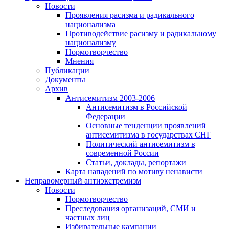
Новости
Проявления расизма и радикального
национализма
Противодействие расизму и радикальному
национализму
Нормотворчество
Мнения
Публикации
Документы
Архив
Антисемитизм 2003-2006
Антисемитизм в Российской
Федерации
Основные тенденции проявлений
антисемитизма в государствах СНГ
Политический антисемитизм в
современной России
Статьи, доклады, репортажи
Карта нападений по мотиву ненависти
Неправомерный антиэкстремизм
Новости
Нормотворчество
Преследования организаций, СМИ и
частных лиц
Избирательные кампании