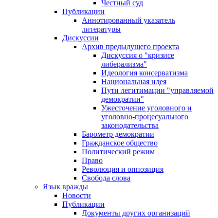
Честный суд
Публикации
Аннотированный указатель
литературы
Дискуссии
Архив предыдущего проекта
Дискуссия о "кризисе
либерализма"
Идеология консерватизма
Национальная идея
Пути легитимации "управляемой
демократии"
Ужесточение уголовного и
уголовно-процесуального
законодательства
Барометр демократии
Гражданское общество
Политический режим
Право
Революция и оппозиция
Свобода слова
Язык вражды
Новости
Публикации
Документы других организаций