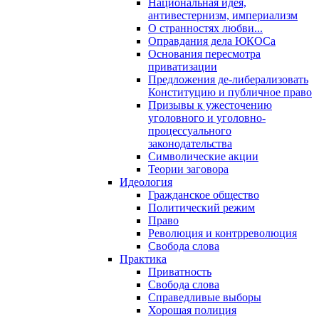
Национальная идея,
антивестернизм, империализм
О странностях любви...
Оправдания дела ЮКОСа
Основания пересмотра
приватизации
Предложения де-либерализовать
Конституцию и публичное право
Призывы к ужесточению
уголовного и уголовно-
процессуального
законодательства
Символические акции
Теории заговора
Идеология
Гражданское общество
Политический режим
Право
Революция и контрреволюция
Свобода слова
Практика
Приватность
Свобода слова
Справедливые выборы
Хорошая полиция