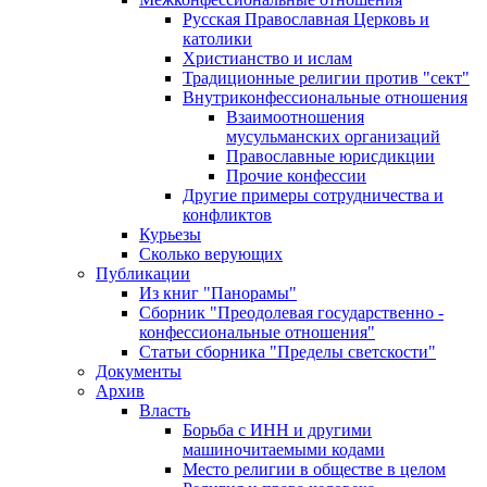
Русская Православная Церковь и
католики
Христианство и ислам
Традиционные религии против "сект"
Внутриконфессиональные отношения
Взаимоотношения
мусульманских организаций
Православные юрисдикции
Прочие конфессии
Другие примеры сотрудничества и
конфликтов
Курьезы
Сколько верующих
Публикации
Из книг "Панорамы"
Сборник "Преодолевая государственно -
конфессиональные отношения"
Статьи сборника "Пределы светскости"
Документы
Архив
Власть
Борьба с ИНН и другими
машиночитаемыми кодами
Место религии в обществе в целом