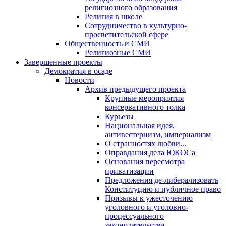
религиозного образования
Религия в школе
Сотрудничество в культурно-
просветительской сфере
Общественность и СМИ
Религиозные СМИ
Завершенные проекты
Демократия в осаде
Новости
Архив предыдущего проекта
Крупные мероприятия
консервативного толка
Курьезы
Национальная идея,
антивестернизм, империализм
О странностях любви...
Оправдания дела ЮКОСа
Основания пересмотра
приватизации
Предложения де-либерализовать
Конституцию и публичное право
Призывы к ужесточению
уголовного и уголовно-
процессуального
законодательства