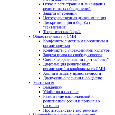
Отказ в регистрации и ликвидация
религиозных объединений
Защита от гонений
Негосударственная дискриминация
Дискриминация и борьба с
"сектантами"
Теоретическая борьба
Общественность и СМИ
Конфликты с местным населением и
организациями
Конфликты с учреждениями культуры
Защита права на свободу совести
Светские организации против "сект"
Диффамация религиозных
организаций и конфликты со СМИ
Акции в защиту нравственности
Дискуссии о религии и обществе
Экстремизм
Вандализм
Убийства и насилие
Разжигание национальной и
религиозной розни и призывы к
насилию
Противодействие экстремизму
Межконфессиональные отношения