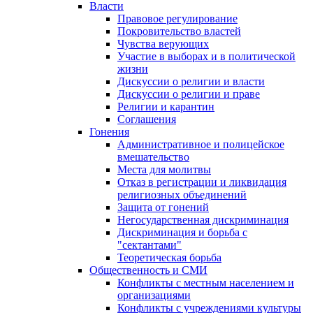
Власти
Правовое регулирование
Покровительство властей
Чувства верующих
Участие в выборах и в политической
жизни
Дискуссии о религии и власти
Дискуссии о религии и праве
Религии и карантин
Соглашения
Гонения
Административное и полицейское
вмешательство
Места для молитвы
Отказ в регистрации и ликвидация
религиозных объединений
Защита от гонений
Негосударственная дискриминация
Дискриминация и борьба с
"сектантами"
Теоретическая борьба
Общественность и СМИ
Конфликты с местным населением и
организациями
Конфликты с учреждениями культуры