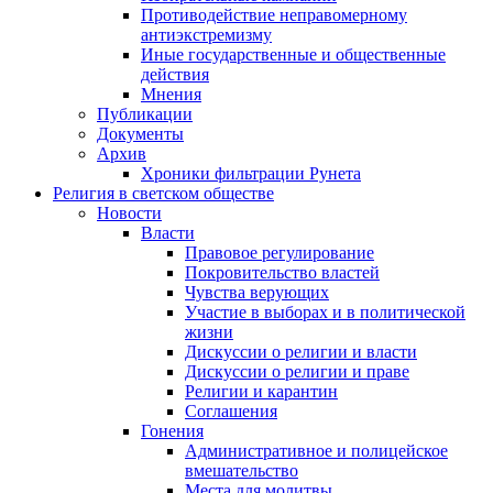
Противодействие неправомерному
антиэкстремизму
Иные государственные и общественные
действия
Мнения
Публикации
Документы
Архив
Хроники фильтрации Рунета
Религия в светском обществе
Новости
Власти
Правовое регулирование
Покровительство властей
Чувства верующих
Участие в выборах и в политической
жизни
Дискуссии о религии и власти
Дискуссии о религии и праве
Религии и карантин
Соглашения
Гонения
Административное и полицейское
вмешательство
Места для молитвы