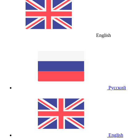
English
Русский
English