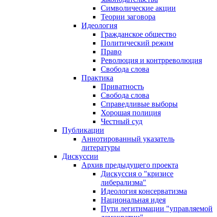
Символические акции
Теории заговора
Идеология
Гражданское общество
Политический режим
Право
Революция и контрреволюция
Свобода слова
Практика
Приватность
Свобода слова
Справедливые выборы
Хорошая полиция
Честный суд
Публикации
Аннотированный указатель
литературы
Дискуссии
Архив предыдущего проекта
Дискуссия о "кризисе
либерализма"
Идеология консерватизма
Национальная идея
Пути легитимации "управляемой