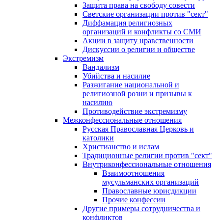
Защита права на свободу совести
Светские организации против "сект"
Диффамация религиозных
организаций и конфликты со СМИ
Акции в защиту нравственности
Дискуссии о религии и обществе
Экстремизм
Вандализм
Убийства и насилие
Разжигание национальной и
религиозной розни и призывы к
насилию
Противодействие экстремизму
Межконфессиональные отношения
Русская Православная Церковь и
католики
Христианство и ислам
Традиционные религии против "сект"
Внутриконфессиональные отношения
Взаимоотношения
мусульманских организаций
Православные юрисдикции
Прочие конфессии
Другие примеры сотрудничества и
конфликтов