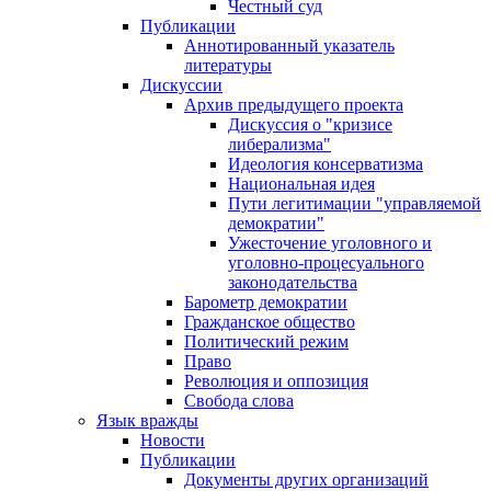
Честный суд
Публикации
Аннотированный указатель
литературы
Дискуссии
Архив предыдущего проекта
Дискуссия о "кризисе
либерализма"
Идеология консерватизма
Национальная идея
Пути легитимации "управляемой
демократии"
Ужесточение уголовного и
уголовно-процесуального
законодательства
Барометр демократии
Гражданское общество
Политический режим
Право
Революция и оппозиция
Свобода слова
Язык вражды
Новости
Публикации
Документы других организаций