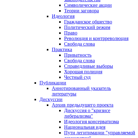
Символические акции
Теории заговора
Идеология
Гражданское общество
Политический режим
Право
Революция и контрреволюция
Свобода слова
Практика
Приватность
Свобода слова
Справедливые выборы
Хорошая полиция
Честный суд
Публикации
Аннотированный указатель
литературы
Дискуссии
Архив предыдущего проекта
Дискуссия о "кризисе
либерализма"
Идеология консерватизма
Национальная идея
Пути легитимации "управляемой