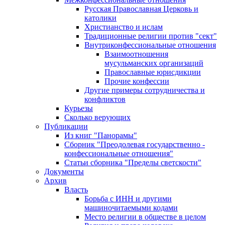
Русская Православная Церковь и
католики
Христианство и ислам
Традиционные религии против "сект"
Внутриконфессиональные отношения
Взаимоотношения
мусульманских организаций
Православные юрисдикции
Прочие конфессии
Другие примеры сотрудничества и
конфликтов
Курьезы
Сколько верующих
Публикации
Из книг "Панорамы"
Сборник "Преодолевая государственно -
конфессиональные отношения"
Статьи сборника "Пределы светскости"
Документы
Архив
Власть
Борьба с ИНН и другими
машиночитаемыми кодами
Место религии в обществе в целом