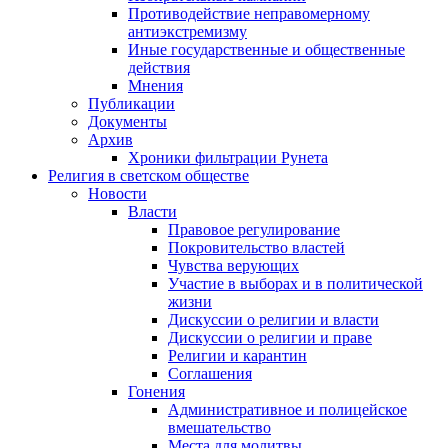
Противодействие неправомерному
антиэкстремизму
Иные государственные и общественные
действия
Мнения
Публикации
Документы
Архив
Хроники фильтрации Рунета
Религия в светском обществе
Новости
Власти
Правовое регулирование
Покровительство властей
Чувства верующих
Участие в выборах и в политической
жизни
Дискуссии о религии и власти
Дискуссии о религии и праве
Религии и карантин
Соглашения
Гонения
Административное и полицейское
вмешательство
Места для молитвы