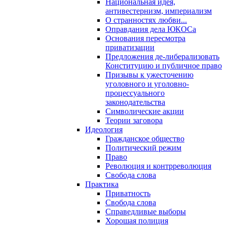
Национальная идея,
антивестернизм, империализм
О странностях любви...
Оправдания дела ЮКОСа
Основания пересмотра
приватизации
Предложения де-либерализовать
Конституцию и публичное право
Призывы к ужесточению
уголовного и уголовно-
процессуального
законодательства
Символические акции
Теории заговора
Идеология
Гражданское общество
Политический режим
Право
Революция и контрреволюция
Свобода слова
Практика
Приватность
Свобода слова
Справедливые выборы
Хорошая полиция