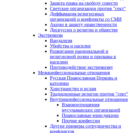
Защита права на свободу совести
Светские организации против "сект"
Диффамация религиозных
организаций и конфликты со СМИ
Акции в защиту нравственности
Дискуссии о религии и обществе
Экстремизм
Вандализм
Убийства и насилие
Разжигание национальной и
религиозной розни и призывы к
насилию
Противодействие экстремизму
Межконфессиональные отношения
Русская Православная Церковь и
католики
Христианство и ислам
Традиционные религии против "сект"
Внутриконфессиональные отношения
Взаимоотношения
мусульманских организаций
Православные юрисдикции
Прочие конфессии
Другие примеры сотрудничества и
конфликтов