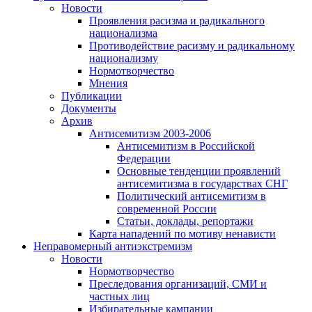
Новости
Проявления расизма и радикального
национализма
Противодействие расизму и радикальному
национализму
Нормотворчество
Мнения
Публикации
Документы
Архив
Антисемитизм 2003-2006
Антисемитизм в Российской
Федерации
Основные тенденции проявлений
антисемитизма в государствах СНГ
Политический антисемитизм в
современной России
Статьи, доклады, репортажи
Карта нападений по мотиву ненависти
Неправомерный антиэкстремизм
Новости
Нормотворчество
Преследования организаций, СМИ и
частных лиц
Избирательные кампании