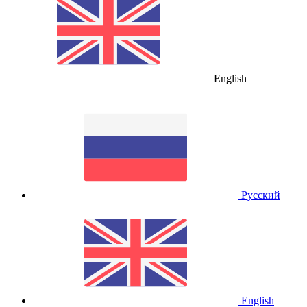
English
Русский
English