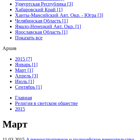
Удмуртская Республика [3]
Хабаровский Край [1]
Ханты-Мансийский Авт. Окр. - Югра [3]
Челябинская Область [1]
Ямало-Ненецкий Авт. Окр. [1]
Ярославская Область [1]
Показать все
Архив
2015 [7]
Январь [1]
Март [1]
Апрель [3]
Июль [1]
Сентябрь [1]
Главная
Религия в светском обществе
2015
Март
11.03.2015
Административное и полицейское вмешательство