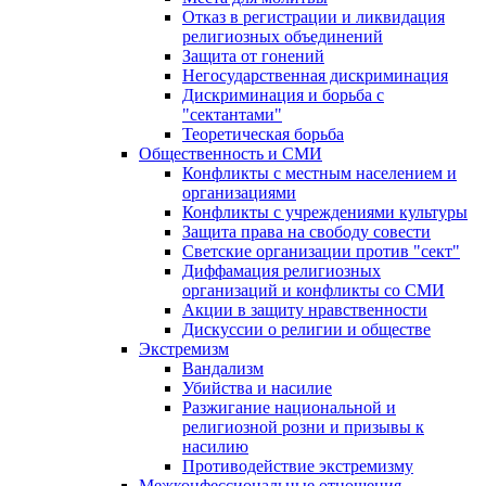
Отказ в регистрации и ликвидация
религиозных объединений
Защита от гонений
Негосударственная дискриминация
Дискриминация и борьба с
"сектантами"
Теоретическая борьба
Общественность и СМИ
Конфликты с местным населением и
организациями
Конфликты с учреждениями культуры
Защита права на свободу совести
Светские организации против "сект"
Диффамация религиозных
организаций и конфликты со СМИ
Акции в защиту нравственности
Дискуссии о религии и обществе
Экстремизм
Вандализм
Убийства и насилие
Разжигание национальной и
религиозной розни и призывы к
насилию
Противодействие экстремизму
Межконфессиональные отношения