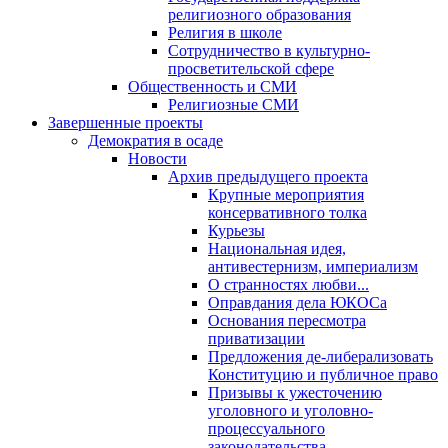
религиозного образования
Религия в школе
Сотрудничество в культурно-
просветительской сфере
Общественность и СМИ
Религиозные СМИ
Завершенные проекты
Демократия в осаде
Новости
Архив предыдущего проекта
Крупные мероприятия
консервативного толка
Курьезы
Национальная идея,
антивестернизм, империализм
О странностях любви...
Оправдания дела ЮКОСа
Основания пересмотра
приватизации
Предложения де-либерализовать
Конституцию и публичное право
Призывы к ужесточению
уголовного и уголовно-
процессуального
законодательства