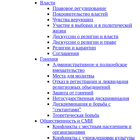
Власти
Правовое регулирование
Покровительство властей
Чувства верующих
Участие в выборах и в политической
жизни
Дискуссии о религии и власти
Дискуссии о религии и праве
Религии и карантин
Соглашения
Гонения
Административное и полицейское
вмешательство
Места для молитвы
Отказ в регистрации и ликвидация
религиозных объединений
Защита от гонений
Негосударственная дискриминация
Дискриминация и борьба с
"сектантами"
Теоретическая борьба
Общественность и СМИ
Конфликты с местным населением и
организациями
Конфликты с учреждениями культуры