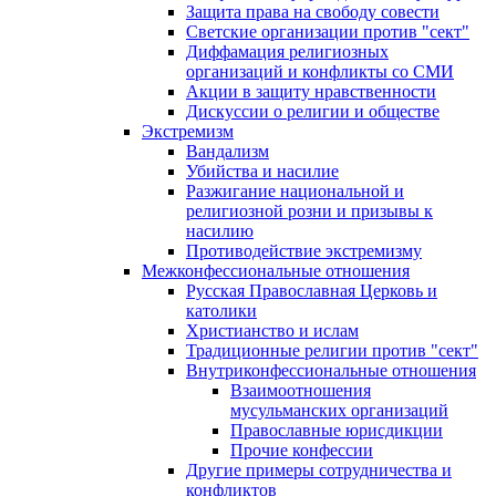
Защита права на свободу совести
Светские организации против "сект"
Диффамация религиозных
организаций и конфликты со СМИ
Акции в защиту нравственности
Дискуссии о религии и обществе
Экстремизм
Вандализм
Убийства и насилие
Разжигание национальной и
религиозной розни и призывы к
насилию
Противодействие экстремизму
Межконфессиональные отношения
Русская Православная Церковь и
католики
Христианство и ислам
Традиционные религии против "сект"
Внутриконфессиональные отношения
Взаимоотношения
мусульманских организаций
Православные юрисдикции
Прочие конфессии
Другие примеры сотрудничества и
конфликтов