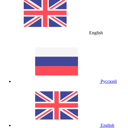
English
Русский
English