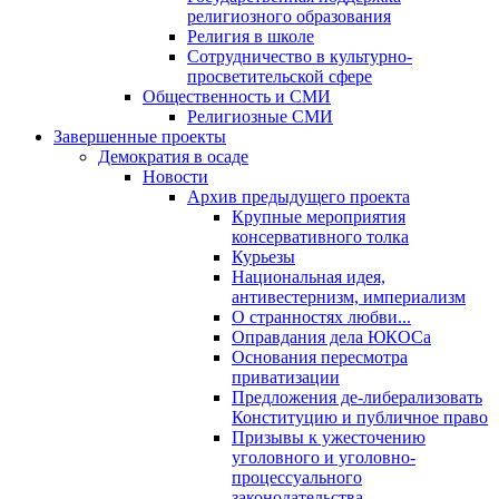
религиозного образования
Религия в школе
Сотрудничество в культурно-
просветительской сфере
Общественность и СМИ
Религиозные СМИ
Завершенные проекты
Демократия в осаде
Новости
Архив предыдущего проекта
Крупные мероприятия
консервативного толка
Курьезы
Национальная идея,
антивестернизм, империализм
О странностях любви...
Оправдания дела ЮКОСа
Основания пересмотра
приватизации
Предложения де-либерализовать
Конституцию и публичное право
Призывы к ужесточению
уголовного и уголовно-
процессуального
законодательства