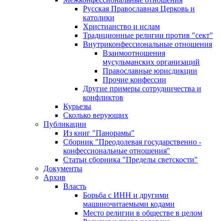
Русская Православная Церковь и
католики
Христианство и ислам
Традиционные религии против "сект"
Внутриконфессиональные отношения
Взаимоотношения
мусульманских организаций
Православные юрисдикции
Прочие конфессии
Другие примеры сотрудничества и
конфликтов
Курьезы
Сколько верующих
Публикации
Из книг "Панорамы"
Сборник "Преодолевая государственно -
конфессиональные отношения"
Статьи сборника "Пределы светскости"
Документы
Архив
Власть
Борьба с ИНН и другими
машиночитаемыми кодами
Место религии в обществе в целом