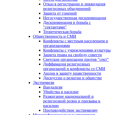
Отказ в регистрации и ликвидация
религиозных объединений
Защита от гонений
Негосударственная дискриминация
Дискриминация и борьба с
"сектантами"
Теоретическая борьба
Общественность и СМИ
Конфликты с местным населением и
организациями
Конфликты с учреждениями культуры
Защита права на свободу совести
Светские организации против "сект"
Диффамация религиозных
организаций и конфликты со СМИ
Акции в защиту нравственности
Дискуссии о религии и обществе
Экстремизм
Вандализм
Убийства и насилие
Разжигание национальной и
религиозной розни и призывы к
насилию
Противодействие экстремизму
Межконфессиональные отношения