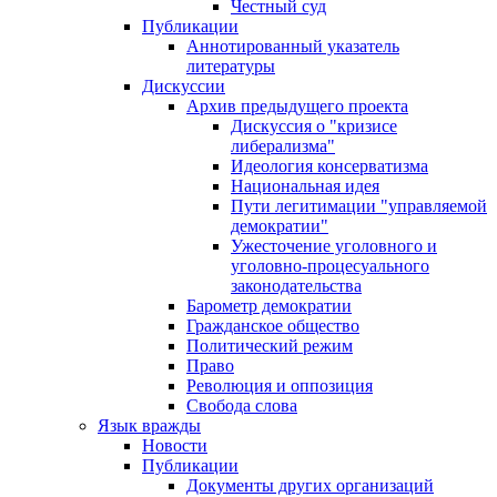
Честный суд
Публикации
Аннотированный указатель
литературы
Дискуссии
Архив предыдущего проекта
Дискуссия о "кризисе
либерализма"
Идеология консерватизма
Национальная идея
Пути легитимации "управляемой
демократии"
Ужесточение уголовного и
уголовно-процесуального
законодательства
Барометр демократии
Гражданское общество
Политический режим
Право
Революция и оппозиция
Свобода слова
Язык вражды
Новости
Публикации
Документы других организаций