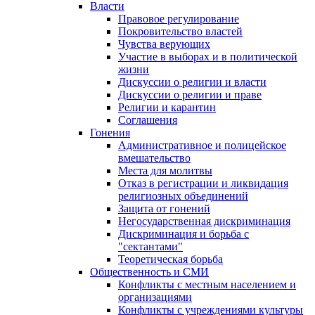
Власти
Правовое регулирование
Покровительство властей
Чувства верующих
Участие в выборах и в политической
жизни
Дискуссии о религии и власти
Дискуссии о религии и праве
Религии и карантин
Соглашения
Гонения
Административное и полицейское
вмешательство
Места для молитвы
Отказ в регистрации и ликвидация
религиозных объединений
Защита от гонений
Негосударственная дискриминация
Дискриминация и борьба с
"сектантами"
Теоретическая борьба
Общественность и СМИ
Конфликты с местным населением и
организациями
Конфликты с учреждениями культуры