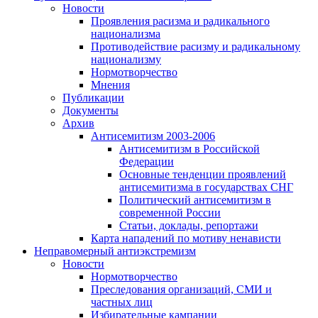
Новости
Проявления расизма и радикального
национализма
Противодействие расизму и радикальному
национализму
Нормотворчество
Мнения
Публикации
Документы
Архив
Антисемитизм 2003-2006
Антисемитизм в Российской
Федерации
Основные тенденции проявлений
антисемитизма в государствах СНГ
Политический антисемитизм в
современной России
Статьи, доклады, репортажи
Карта нападений по мотиву ненависти
Неправомерный антиэкстремизм
Новости
Нормотворчество
Преследования организаций, СМИ и
частных лиц
Избирательные кампании