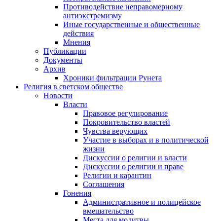
Противодействие неправомерному
антиэкстремизму
Иные государственные и общественные
действия
Мнения
Публикации
Документы
Архив
Хроники фильтрации Рунета
Религия в светском обществе
Новости
Власти
Правовое регулирование
Покровительство властей
Чувства верующих
Участие в выборах и в политической
жизни
Дискуссии о религии и власти
Дискуссии о религии и праве
Религии и карантин
Соглашения
Гонения
Административное и полицейское
вмешательство
Места для молитвы