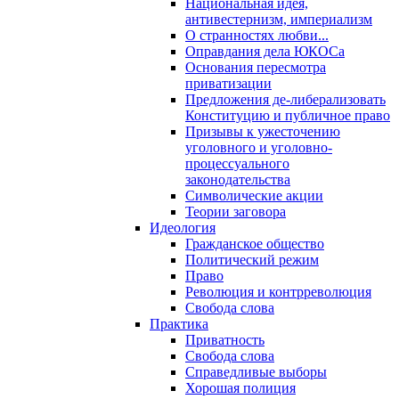
Национальная идея,
антивестернизм, империализм
О странностях любви...
Оправдания дела ЮКОСа
Основания пересмотра
приватизации
Предложения де-либерализовать
Конституцию и публичное право
Призывы к ужесточению
уголовного и уголовно-
процессуального
законодательства
Символические акции
Теории заговора
Идеология
Гражданское общество
Политический режим
Право
Революция и контрреволюция
Свобода слова
Практика
Приватность
Свобода слова
Справедливые выборы
Хорошая полиция