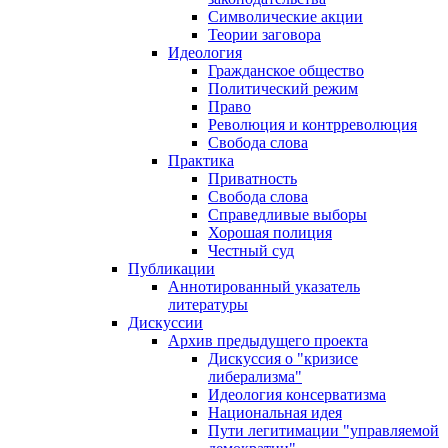
Символические акции
Теории заговора
Идеология
Гражданское общество
Политический режим
Право
Революция и контрреволюция
Свобода слова
Практика
Приватность
Свобода слова
Справедливые выборы
Хорошая полиция
Честный суд
Публикации
Аннотированный указатель
литературы
Дискуссии
Архив предыдущего проекта
Дискуссия о "кризисе
либерализма"
Идеология консерватизма
Национальная идея
Пути легитимации "управляемой