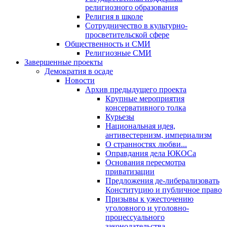
религиозного образования
Религия в школе
Сотрудничество в культурно-
просветительской сфере
Общественность и СМИ
Религиозные СМИ
Завершенные проекты
Демократия в осаде
Новости
Архив предыдущего проекта
Крупные мероприятия
консервативного толка
Курьезы
Национальная идея,
антивестернизм, империализм
О странностях любви...
Оправдания дела ЮКОСа
Основания пересмотра
приватизации
Предложения де-либерализовать
Конституцию и публичное право
Призывы к ужесточению
уголовного и уголовно-
процессуального
законодательства