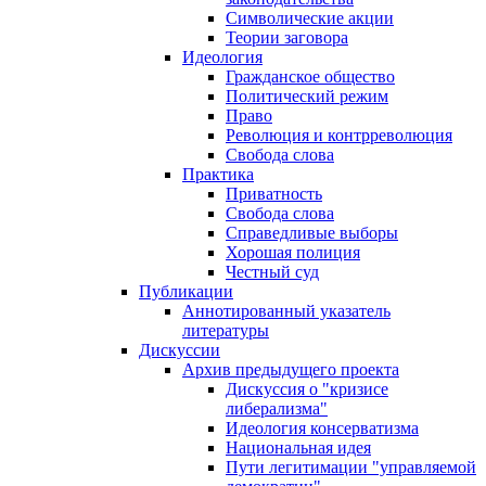
Символические акции
Теории заговора
Идеология
Гражданское общество
Политический режим
Право
Революция и контрреволюция
Свобода слова
Практика
Приватность
Свобода слова
Справедливые выборы
Хорошая полиция
Честный суд
Публикации
Аннотированный указатель
литературы
Дискуссии
Архив предыдущего проекта
Дискуссия о "кризисе
либерализма"
Идеология консерватизма
Национальная идея
Пути легитимации "управляемой