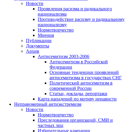
Новости
Проявления расизма и радикального
национализма
Противодействие расизму и радикальному
национализму
Нормотворчество
Мнения
Публикации
Документы
Архив
Антисемитизм 2003-2006
Антисемитизм в Российской
Федерации
Основные тенденции проявлений
антисемитизма в государствах СНГ
Политический антисемитизм в
современной России
Статьи, доклады, репортажи
Карта нападений по мотиву ненависти
Неправомерный антиэкстремизм
Новости
Нормотворчество
Преследования организаций, СМИ и
частных лиц
Избирательные кампании