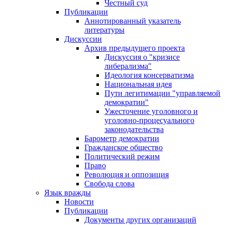
Честный суд
Публикации
Аннотированный указатель
литературы
Дискуссии
Архив предыдущего проекта
Дискуссия о "кризисе
либерализма"
Идеология консерватизма
Национальная идея
Пути легитимации "управляемой
демократии"
Ужесточение уголовного и
уголовно-процесуального
законодательства
Барометр демократии
Гражданское общество
Политический режим
Право
Революция и оппозиция
Свобода слова
Язык вражды
Новости
Публикации
Документы других организаций