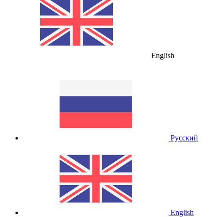
English
Русский
English