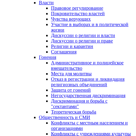
Власти
Правовое регулирование
Покровительство властей
Чувства верующих
Участие в выборах и в политической
жизни
Дискуссии о религии и власти
Дискуссии о религии и праве
Религии и карантин
Соглашения
Гонения
Административное и полицейское
вмешательство
Места для молитвы
Отказ в регистрации и ликвидация
религиозных объединений
Защита от гонений
Негосударственная дискриминация
Дискриминация и борьба с
"сектантами"
Теоретическая борьба
Общественность и СМИ
Конфликты с местным населением и
организациями
Конфликты с учреждениями культуры