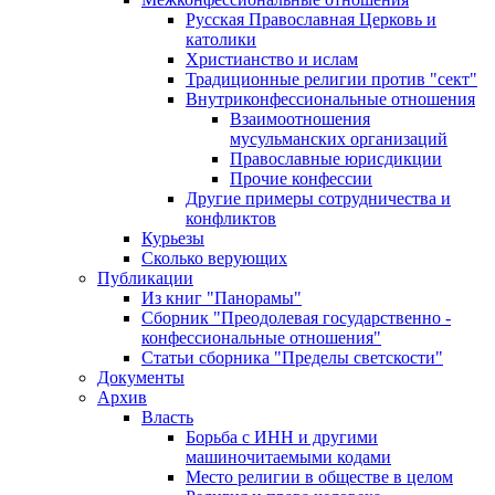
Русская Православная Церковь и
католики
Христианство и ислам
Традиционные религии против "сект"
Внутриконфессиональные отношения
Взаимоотношения
мусульманских организаций
Православные юрисдикции
Прочие конфессии
Другие примеры сотрудничества и
конфликтов
Курьезы
Сколько верующих
Публикации
Из книг "Панорамы"
Сборник "Преодолевая государственно -
конфессиональные отношения"
Статьи сборника "Пределы светскости"
Документы
Архив
Власть
Борьба с ИНН и другими
машиночитаемыми кодами
Место религии в обществе в целом