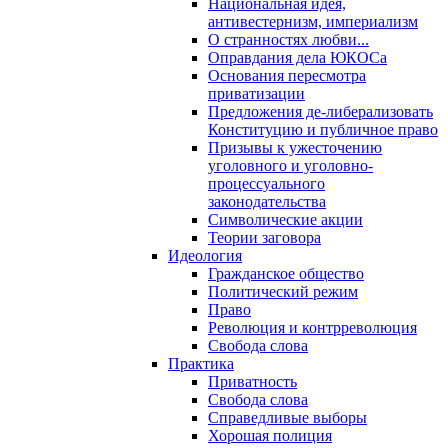
Национальная идея,
антивестернизм, империализм
О странностях любви...
Оправдания дела ЮКОСа
Основания пересмотра
приватизации
Предложения де-либерализовать
Конституцию и публичное право
Призывы к ужесточению
уголовного и уголовно-
процессуального
законодательства
Символические акции
Теории заговора
Идеология
Гражданское общество
Политический режим
Право
Революция и контрреволюция
Свобода слова
Практика
Приватность
Свобода слова
Справедливые выборы
Хорошая полиция