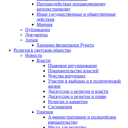
Противодействие неправомерному
антиэкстремизму
Иные государственные и общественные
действия
Мнения
Публикации
Документы
Архив
Хроники фильтрации Рунета
Религия в светском обществе
Новости
Власти
Правовое регулирование
Покровительство властей
Чувства верующих
Участие в выборах и в политической
жизни
Дискуссии о религии и власти
Дискуссии о религии и праве
Религии и карантин
Соглашения
Гонения
Административное и полицейское
вмешательство
Места для молитвы