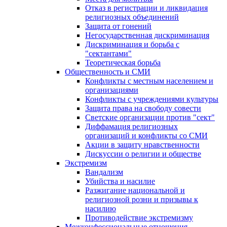
Отказ в регистрации и ликвидация
религиозных объединений
Защита от гонений
Негосударственная дискриминация
Дискриминация и борьба с
"сектантами"
Теоретическая борьба
Общественность и СМИ
Конфликты с местным населением и
организациями
Конфликты с учреждениями культуры
Защита права на свободу совести
Светские организации против "сект"
Диффамация религиозных
организаций и конфликты со СМИ
Акции в защиту нравственности
Дискуссии о религии и обществе
Экстремизм
Вандализм
Убийства и насилие
Разжигание национальной и
религиозной розни и призывы к
насилию
Противодействие экстремизму
Межконфессиональные отношения