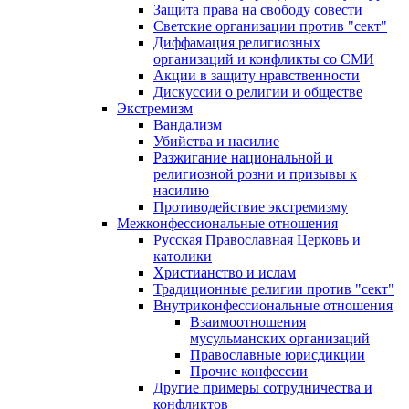
Защита права на свободу совести
Светские организации против "сект"
Диффамация религиозных
организаций и конфликты со СМИ
Акции в защиту нравственности
Дискуссии о религии и обществе
Экстремизм
Вандализм
Убийства и насилие
Разжигание национальной и
религиозной розни и призывы к
насилию
Противодействие экстремизму
Межконфессиональные отношения
Русская Православная Церковь и
католики
Христианство и ислам
Традиционные религии против "сект"
Внутриконфессиональные отношения
Взаимоотношения
мусульманских организаций
Православные юрисдикции
Прочие конфессии
Другие примеры сотрудничества и
конфликтов