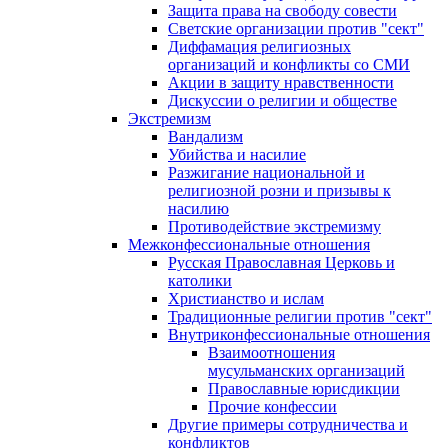
Защита права на свободу совести
Светские организации против "сект"
Диффамация религиозных
организаций и конфликты со СМИ
Акции в защиту нравственности
Дискуссии о религии и обществе
Экстремизм
Вандализм
Убийства и насилие
Разжигание национальной и
религиозной розни и призывы к
насилию
Противодействие экстремизму
Межконфессиональные отношения
Русская Православная Церковь и
католики
Христианство и ислам
Традиционные религии против "сект"
Внутриконфессиональные отношения
Взаимоотношения
мусульманских организаций
Православные юрисдикции
Прочие конфессии
Другие примеры сотрудничества и
конфликтов