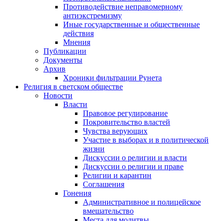
Противодействие неправомерному
антиэкстремизму
Иные государственные и общественные
действия
Мнения
Публикации
Документы
Архив
Хроники фильтрации Рунета
Религия в светском обществе
Новости
Власти
Правовое регулирование
Покровительство властей
Чувства верующих
Участие в выборах и в политической
жизни
Дискуссии о религии и власти
Дискуссии о религии и праве
Религии и карантин
Соглашения
Гонения
Административное и полицейское
вмешательство
Места для молитвы