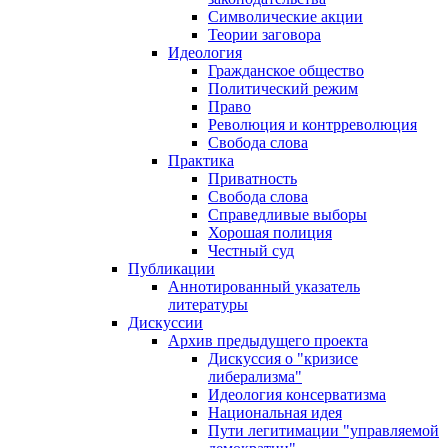
Символические акции
Теории заговора
Идеология
Гражданское общество
Политический режим
Право
Революция и контрреволюция
Свобода слова
Практика
Приватность
Свобода слова
Справедливые выборы
Хорошая полиция
Честный суд
Публикации
Аннотированный указатель
литературы
Дискуссии
Архив предыдущего проекта
Дискуссия о "кризисе
либерализма"
Идеология консерватизма
Национальная идея
Пути легитимации "управляемой