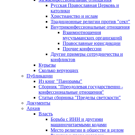
Русская Православная Церковь и
католики
Христианство и ислам
Традиционные религии против "сект"
Внутриконфессиональные отношения
Взаимоотношения
мусульманских организаций
Православные юрисдикции
Прочие конфессии
Другие примеры сотрудничества и
конфликтов
Курьезы
Сколько верующих
Публикации
Из книг "Панорамы"
Сборник "Преодолевая государственно -
конфессиональные отношения"
Статьи сборника "Пределы светскости"
Документы
Архив
Власть
Борьба с ИНН и другими
машиночитаемыми кодами
Место религии в обществе в целом