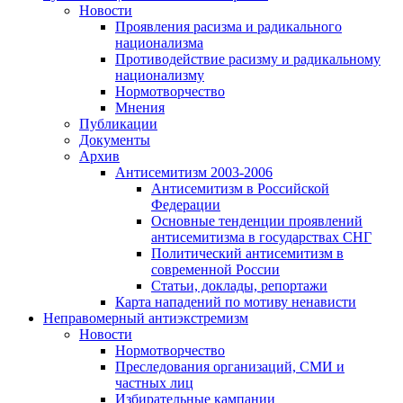
Новости
Проявления расизма и радикального
национализма
Противодействие расизму и радикальному
национализму
Нормотворчество
Мнения
Публикации
Документы
Архив
Антисемитизм 2003-2006
Антисемитизм в Российской
Федерации
Основные тенденции проявлений
антисемитизма в государствах СНГ
Политический антисемитизм в
современной России
Статьи, доклады, репортажи
Карта нападений по мотиву ненависти
Неправомерный антиэкстремизм
Новости
Нормотворчество
Преследования организаций, СМИ и
частных лиц
Избирательные кампании