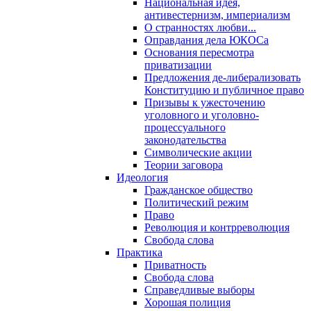
Национальная идея,
антивестернизм, империализм
О странностях любви...
Оправдания дела ЮКОСа
Основания пересмотра
приватизации
Предложения де-либерализовать
Конституцию и публичное право
Призывы к ужесточению
уголовного и уголовно-
процессуального
законодательства
Символические акции
Теории заговора
Идеология
Гражданское общество
Политический режим
Право
Революция и контрреволюция
Свобода слова
Практика
Приватность
Свобода слова
Справедливые выборы
Хорошая полиция