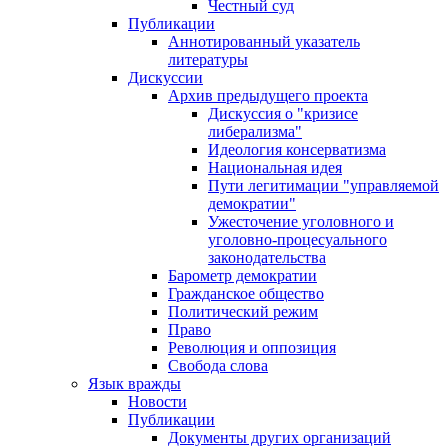
Честный суд
Публикации
Аннотированный указатель
литературы
Дискуссии
Архив предыдущего проекта
Дискуссия о "кризисе
либерализма"
Идеология консерватизма
Национальная идея
Пути легитимации "управляемой
демократии"
Ужесточение уголовного и
уголовно-процесуального
законодательства
Барометр демократии
Гражданское общество
Политический режим
Право
Революция и оппозиция
Свобода слова
Язык вражды
Новости
Публикации
Документы других организаций