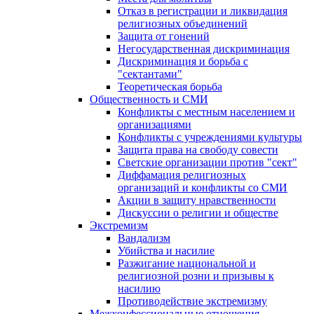
Отказ в регистрации и ликвидация
религиозных объединений
Защита от гонений
Негосударственная дискриминация
Дискриминация и борьба с
"сектантами"
Теоретическая борьба
Общественность и СМИ
Конфликты с местным населением и
организациями
Конфликты с учреждениями культуры
Защита права на свободу совести
Светские организации против "сект"
Диффамация религиозных
организаций и конфликты со СМИ
Акции в защиту нравственности
Дискуссии о религии и обществе
Экстремизм
Вандализм
Убийства и насилие
Разжигание национальной и
религиозной розни и призывы к
насилию
Противодействие экстремизму
Межконфессиональные отношения