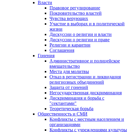
Власти
Правовое регулирование
Покровительство властей
Чувства верующих
Участие в выборах и в политической
жизни
Дискуссии о религии и власти
Дискуссии о религии и праве
Религии и карантин
Соглашения
Гонения
Административное и полицейское
вмешательство
Места для молитвы
Отказ в регистрации и ликвидация
религиозных объединений
Защита от гонений
Негосударственная дискриминация
Дискриминация и борьба с
"сектантами"
Теоретическая борьба
Общественность и СМИ
Конфликты с местным населением и
организациями
Конфликты с учреждениями культуры