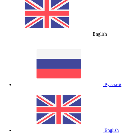
English
Русский
English