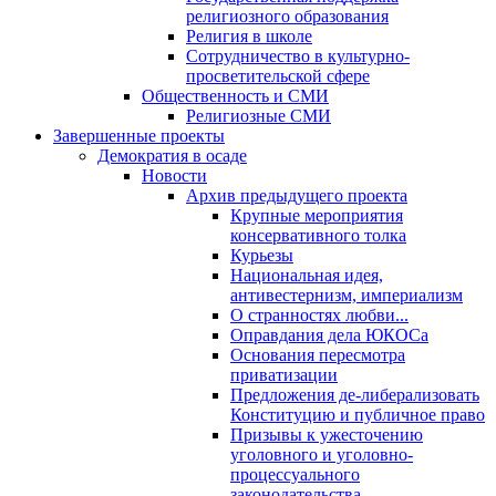
религиозного образования
Религия в школе
Сотрудничество в культурно-
просветительской сфере
Общественность и СМИ
Религиозные СМИ
Завершенные проекты
Демократия в осаде
Новости
Архив предыдущего проекта
Крупные мероприятия
консервативного толка
Курьезы
Национальная идея,
антивестернизм, империализм
О странностях любви...
Оправдания дела ЮКОСа
Основания пересмотра
приватизации
Предложения де-либерализовать
Конституцию и публичное право
Призывы к ужесточению
уголовного и уголовно-
процессуального
законодательства