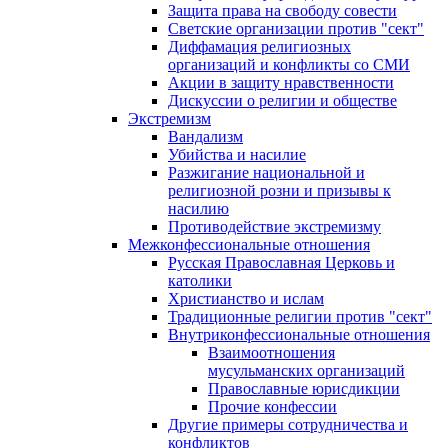
Защита права на свободу совести
Светские организации против "сект"
Диффамация религиозных
организаций и конфликты со СМИ
Акции в защиту нравственности
Дискуссии о религии и обществе
Экстремизм
Вандализм
Убийства и насилие
Разжигание национальной и
религиозной розни и призывы к
насилию
Противодействие экстремизму
Межконфессиональные отношения
Русская Православная Церковь и
католики
Христианство и ислам
Традиционные религии против "сект"
Внутриконфессиональные отношения
Взаимоотношения
мусульманских организаций
Православные юрисдикции
Прочие конфессии
Другие примеры сотрудничества и
конфликтов