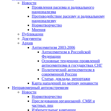
Новости
Проявления расизма и радикального
национализма
Противодействие расизму и радикальному
национализму
Нормотворчество
Мнения
Публикации
Документы
Архив
Антисемитизм 2003-2006
Антисемитизм в Российской
Федерации
Основные тенденции проявлений
антисемитизма в государствах СНГ
Политический антисемитизм в
современной России
Статьи, доклады, репортажи
Карта нападений по мотиву ненависти
Неправомерный антиэкстремизм
Новости
Нормотворчество
Преследования организаций, СМИ и
частных лиц
Избирательные кампании