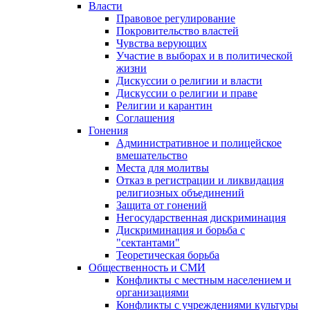
Власти
Правовое регулирование
Покровительство властей
Чувства верующих
Участие в выборах и в политической
жизни
Дискуссии о религии и власти
Дискуссии о религии и праве
Религии и карантин
Соглашения
Гонения
Административное и полицейское
вмешательство
Места для молитвы
Отказ в регистрации и ликвидация
религиозных объединений
Защита от гонений
Негосударственная дискриминация
Дискриминация и борьба с
"сектантами"
Теоретическая борьба
Общественность и СМИ
Конфликты с местным населением и
организациями
Конфликты с учреждениями культуры