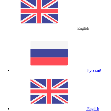
English
Русский
English