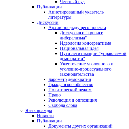
Честный суд
Публикации
Аннотированный указатель
литературы
Дискуссии
Архив предыдущего проекта
Дискуссия о "кризисе
либерализма"
Идеология консерватизма
Национальная идея
Пути легитимации "управляемой
демократии"
Ужесточение уголовного и
уголовно-процесуального
законодательства
Барометр демократии
Гражданское общество
Политический режим
Право
Революция и оппозиция
Свобода слова
Язык вражды
Новости
Публикации
Документы других организаций