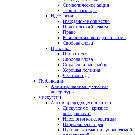
Символические акции
Теории заговора
Идеология
Гражданское общество
Политический режим
Право
Революция и контрреволюция
Свобода слова
Практика
Приватность
Свобода слова
Справедливые выборы
Хорошая полиция
Честный суд
Публикации
Аннотированный указатель
литературы
Дискуссии
Архив предыдущего проекта
Дискуссия о "кризисе
либерализма"
Идеология консерватизма
Национальная идея
Пути легитимации "управляемой