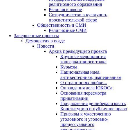
религиозного образования
Религия в школе
Сотрудничество в культурно-
просветительской сфере
Общественность и СМИ
Религиозные СМИ
Завершенные проекты
Демократия в осаде
Новости
Архив предыдущего проекта
Крупные мероприятия
консервативного толка
Курьезы
Национальная идея,
антивестернизм, империализм
О странностях любви...
Оправдания дела ЮКОСа
Основания пересмотра
приватизации
Предложения де-либерализовать
Конституцию и публичное право
Призывы к ужесточению
уголовного и уголовно-
процессуального
законодательства