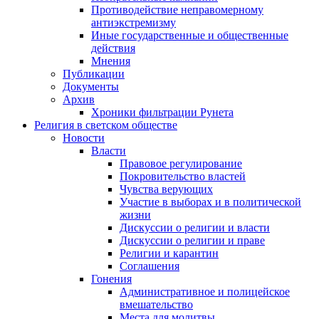
Противодействие неправомерному
антиэкстремизму
Иные государственные и общественные
действия
Мнения
Публикации
Документы
Архив
Хроники фильтрации Рунета
Религия в светском обществе
Новости
Власти
Правовое регулирование
Покровительство властей
Чувства верующих
Участие в выборах и в политической
жизни
Дискуссии о религии и власти
Дискуссии о религии и праве
Религии и карантин
Соглашения
Гонения
Административное и полицейское
вмешательство
Места для молитвы