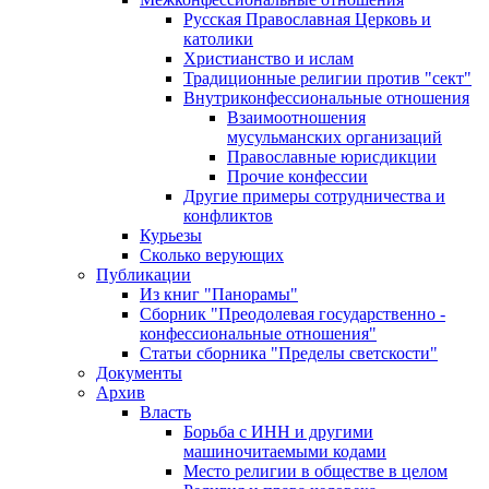
Русская Православная Церковь и
католики
Христианство и ислам
Традиционные религии против "сект"
Внутриконфессиональные отношения
Взаимоотношения
мусульманских организаций
Православные юрисдикции
Прочие конфессии
Другие примеры сотрудничества и
конфликтов
Курьезы
Сколько верующих
Публикации
Из книг "Панорамы"
Сборник "Преодолевая государственно -
конфессиональные отношения"
Статьи сборника "Пределы светскости"
Документы
Архив
Власть
Борьба с ИНН и другими
машиночитаемыми кодами
Место религии в обществе в целом