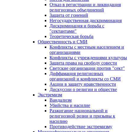
Отказ в регистрации и ликвидация
религиозных объединений
Защита от гонений
Негосударственная дискриминация
Дискриминация и борьба с
"сектантами"
Теоретическая борьба
Общественность и СМИ
Конфликты с местным населением и
организациями
Конфликты с учреждениями культуры
Защита права на свободу совести
Светские организации против "сект"
Диффамация религиозных
организаций и конфликты со СМИ
Акции в защиту нравственности
Дискуссии о религии и обществе
Экстремизм
Вандализм
Убийства и насилие
Разжигание национальной и
религиозной розни и призывы к
насилию
Противодействие экстремизму
Межконфессиональные отношения