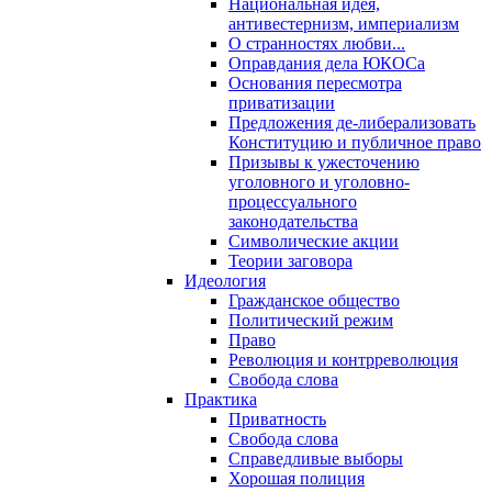
Национальная идея,
антивестернизм, империализм
О странностях любви...
Оправдания дела ЮКОСа
Основания пересмотра
приватизации
Предложения де-либерализовать
Конституцию и публичное право
Призывы к ужесточению
уголовного и уголовно-
процессуального
законодательства
Символические акции
Теории заговора
Идеология
Гражданское общество
Политический режим
Право
Революция и контрреволюция
Свобода слова
Практика
Приватность
Свобода слова
Справедливые выборы
Хорошая полиция