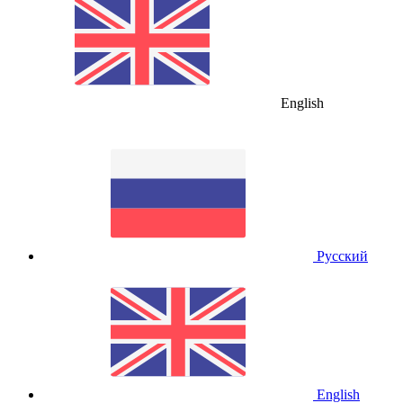
English
Русский
English