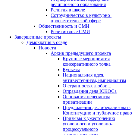
религиозного образования
Религия в школе
Сотрудничество в культурно-
просветительской сфере
Общественность и СМИ
Религиозные СМИ
Завершенные проекты
Демократия в осаде
Новости
Архив предыдущего проекта
Крупные мероприятия
консервативного толка
Курьезы
Национальная идея,
антивестернизм, империализм
О странностях любви...
Оправдания дела ЮКОСа
Основания пересмотра
приватизации
Предложения де-либерализовать
Конституцию и публичное право
Призывы к ужесточению
уголовного и уголовно-
процессуального
законодательства