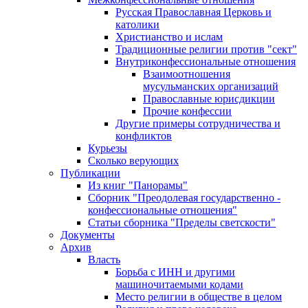
Русская Православная Церковь и
католики
Христианство и ислам
Традиционные религии против "сект"
Внутриконфессиональные отношения
Взаимоотношения
мусульманских организаций
Православные юрисдикции
Прочие конфессии
Другие примеры сотрудничества и
конфликтов
Курьезы
Сколько верующих
Публикации
Из книг "Панорамы"
Сборник "Преодолевая государственно -
конфессиональные отношения"
Статьи сборника "Пределы светскости"
Документы
Архив
Власть
Борьба с ИНН и другими
машиночитаемыми кодами
Место религии в обществе в целом