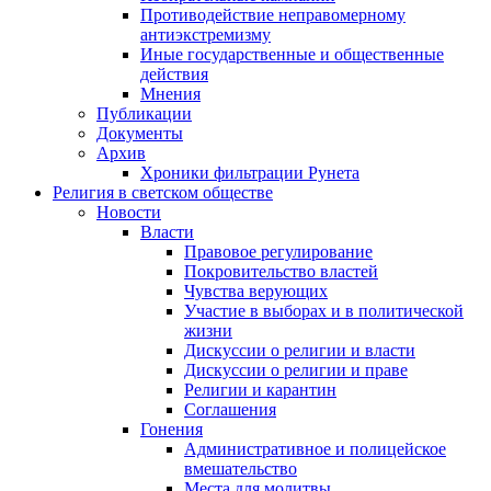
Противодействие неправомерному
антиэкстремизму
Иные государственные и общественные
действия
Мнения
Публикации
Документы
Архив
Хроники фильтрации Рунета
Религия в светском обществе
Новости
Власти
Правовое регулирование
Покровительство властей
Чувства верующих
Участие в выборах и в политической
жизни
Дискуссии о религии и власти
Дискуссии о религии и праве
Религии и карантин
Соглашения
Гонения
Административное и полицейское
вмешательство
Места для молитвы