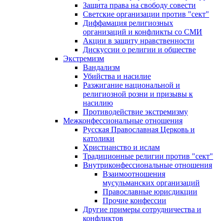
Защита права на свободу совести
Светские организации против "сект"
Диффамация религиозных
организаций и конфликты со СМИ
Акции в защиту нравственности
Дискуссии о религии и обществе
Экстремизм
Вандализм
Убийства и насилие
Разжигание национальной и
религиозной розни и призывы к
насилию
Противодействие экстремизму
Межконфессиональные отношения
Русская Православная Церковь и
католики
Христианство и ислам
Традиционные религии против "сект"
Внутриконфессиональные отношения
Взаимоотношения
мусульманских организаций
Православные юрисдикции
Прочие конфессии
Другие примеры сотрудничества и
конфликтов