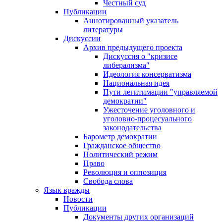
Честный суд
Публикации
Аннотированный указатель
литературы
Дискуссии
Архив предыдущего проекта
Дискуссия о "кризисе
либерализма"
Идеология консерватизма
Национальная идея
Пути легитимации "управляемой
демократии"
Ужесточение уголовного и
уголовно-процесуального
законодательства
Барометр демократии
Гражданское общество
Политический режим
Право
Революция и оппозиция
Свобода слова
Язык вражды
Новости
Публикации
Документы других организаций