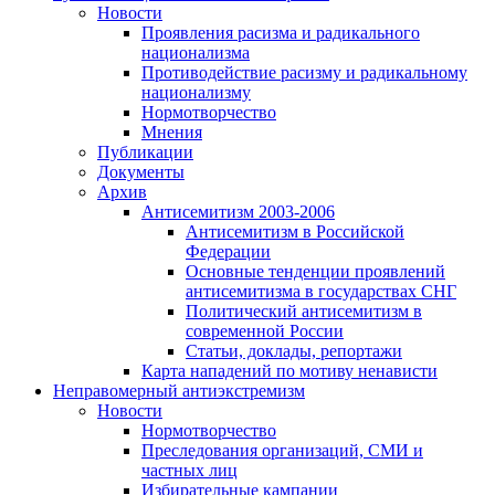
Новости
Проявления расизма и радикального
национализма
Противодействие расизму и радикальному
национализму
Нормотворчество
Мнения
Публикации
Документы
Архив
Антисемитизм 2003-2006
Антисемитизм в Российской
Федерации
Основные тенденции проявлений
антисемитизма в государствах СНГ
Политический антисемитизм в
современной России
Статьи, доклады, репортажи
Карта нападений по мотиву ненависти
Неправомерный антиэкстремизм
Новости
Нормотворчество
Преследования организаций, СМИ и
частных лиц
Избирательные кампании