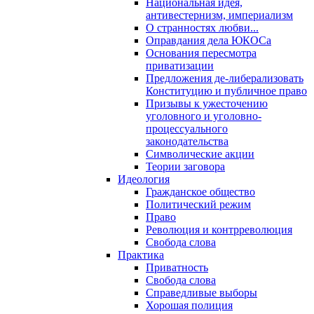
Национальная идея,
антивестернизм, империализм
О странностях любви...
Оправдания дела ЮКОСа
Основания пересмотра
приватизации
Предложения де-либерализовать
Конституцию и публичное право
Призывы к ужесточению
уголовного и уголовно-
процессуального
законодательства
Символические акции
Теории заговора
Идеология
Гражданское общество
Политический режим
Право
Революция и контрреволюция
Свобода слова
Практика
Приватность
Свобода слова
Справедливые выборы
Хорошая полиция