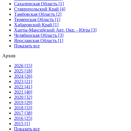
Сахалинская Область [1]
Ставропольский Край [4]
Тамбовская Область [2]
Тюменская Область [1]
Хабаровский Край [1]
Ханты-Мансийский Авт. Окр. - Югра [3]
Челябинская Область [3]
Ярославская Область [1]
Показать все
Архив
2026 [15]
2025 [18]
2024 [26]
2023 [21]
2022 [41]
2021 [40]
2020 [32]
2019 [29]
2018 [33]
2017 [38]
2016 [25]
2015 [1]
Показать все