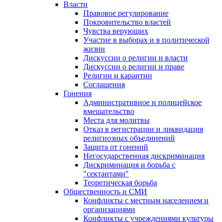
Власти
Правовое регулирование
Покровительство властей
Чувства верующих
Участие в выборах и в политической
жизни
Дискуссии о религии и власти
Дискуссии о религии и праве
Религии и карантин
Соглашения
Гонения
Административное и полицейское
вмешательство
Места для молитвы
Отказ в регистрации и ликвидация
религиозных объединений
Защита от гонений
Негосударственная дискриминация
Дискриминация и борьба с
"сектантами"
Теоретическая борьба
Общественность и СМИ
Конфликты с местным населением и
организациями
Конфликты с учреждениями культуры