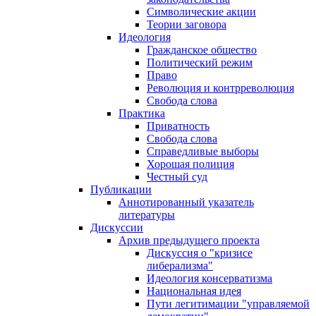
Символические акции
Теории заговора
Идеология
Гражданское общество
Политический режим
Право
Революция и контрреволюция
Свобода слова
Практика
Приватность
Свобода слова
Справедливые выборы
Хорошая полиция
Честный суд
Публикации
Аннотированный указатель
литературы
Дискуссии
Архив предыдущего проекта
Дискуссия о "кризисе
либерализма"
Идеология консерватизма
Национальная идея
Пути легитимации "управляемой