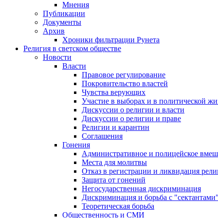
Мнения
Публикации
Документы
Архив
Хроники фильтрации Рунета
Религия в светском обществе
Новости
Власти
Правовое регулирование
Покровительство властей
Чувства верующих
Участие в выборах и в политической ж
Дискуссии о религии и власти
Дискуссии о религии и праве
Религии и карантин
Соглашения
Гонения
Административное и полицейское вмеш
Места для молитвы
Отказ в регистрации и ликвидация рел
Защита от гонений
Негосударственная дискриминация
Дискриминация и борьба с "сектантами
Теоретическая борьба
Общественность и СМИ