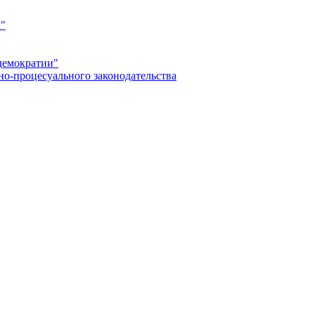
а"
демократии"
но-процесуального законодательства