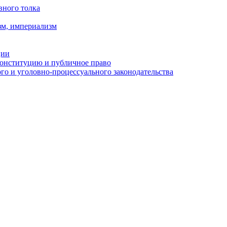
вного толка
зм, империализм
ции
Конституцию и публичное право
о и уголовно-процессуального законодательства