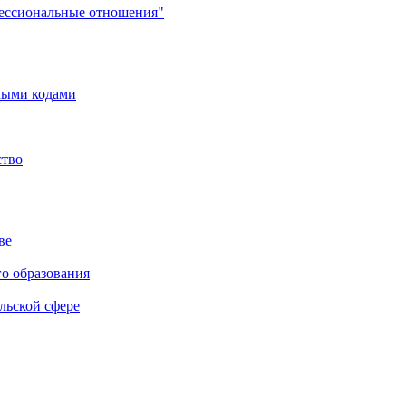
фессиональные отношения"
мыми кодами
ство
ве
го образования
льской сфере