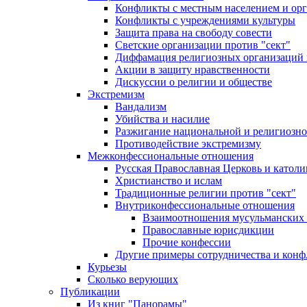
Конфликты с местным населением и ор
Конфликты с учреждениями культуры
Защита права на свободу совести
Светские организации против "сект"
Диффамация религиозных организаций
Акции в защиту нравственности
Дискуссии о религии и обществе
Экстремизм
Вандализм
Убийства и насилие
Разжигание национальной и религиозно
Противодействие экстремизму
Межконфессиональные отношения
Русская Православная Церковь и католи
Христианство и ислам
Традиционные религии против "сект"
Внутриконфессиональные отношения
Взаимоотношения мусульманских 
Православные юрисдикции
Прочие конфессии
Другие примеры сотрудничества и конф
Курьезы
Сколько верующих
Публикации
Из книг "Панорамы"