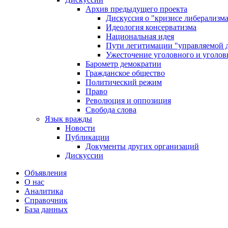
Архив предыдущего проекта
Дискуссия о "кризисе либерализм
Идеология консерватизма
Национальная идея
Пути легитимации "управляемой 
Ужесточение уголовного и уголов
Барометр демократии
Гражданское общество
Политический режим
Право
Революция и оппозиция
Свобода слова
Язык вражды
Новости
Публикации
Документы других организаций
Дискуссии
Объявления
О нас
Аналитика
Справочник
База данных