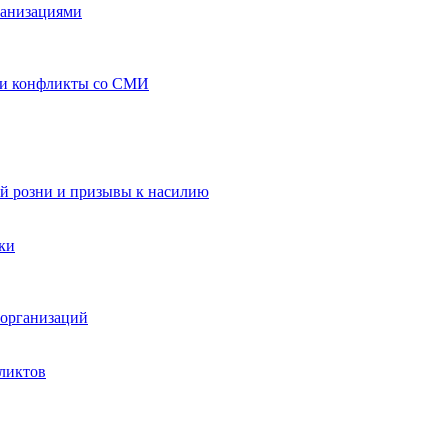
ганизациями
 и конфликты со СМИ
й розни и призывы к насилию
ки
организаций
ликтов