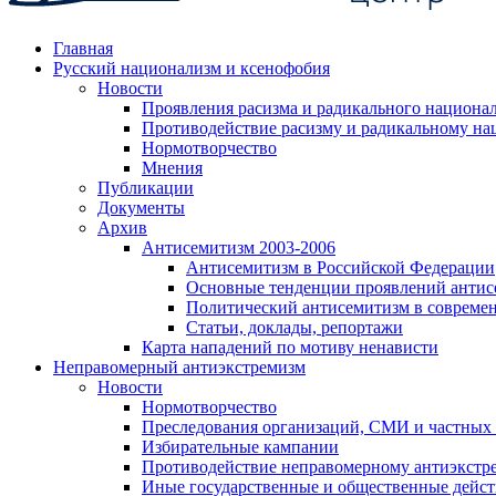
Главная
Русский национализм и ксенофобия
Новости
Проявления расизма и радикального национа
Противодействие расизму и радикальному на
Нормотворчество
Мнения
Публикации
Документы
Архив
Антисемитизм 2003-2006
Антисемитизм в Российской Федерации
Основные тенденции проявлений антис
Политический антисемитизм в совреме
Статьи, доклады, репортажи
Карта нападений по мотиву ненависти
Неправомерный антиэкстремизм
Новости
Нормотворчество
Преследования организаций, СМИ и частных
Избирательные кампании
Противодействие неправомерному антиэкстр
Иные государственные и общественные дейст