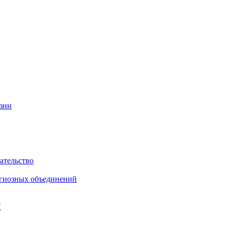
изни
ательство
игиозных объединений
"