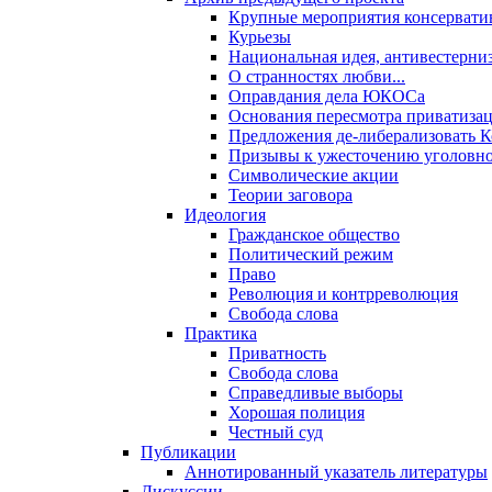
Крупные мероприятия консервати
Курьезы
Национальная идея, антивестерни
О странностях любви...
Оправдания дела ЮКОСа
Основания пересмотра приватиза
Предложения де-либерализовать 
Призывы к ужесточению уголовног
Символические акции
Теории заговора
Идеология
Гражданское общество
Политический режим
Право
Революция и контрреволюция
Свобода слова
Практика
Приватность
Свобода слова
Справедливые выборы
Хорошая полиция
Честный суд
Публикации
Аннотированный указатель литературы
Дискуссии