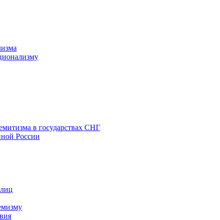
лизма
ционализму
емитизма в государствах СНГ
нной России
 лиц
емизму
вия