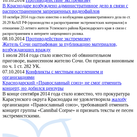
10.10.2014
Противодействие экстремизму
В Краснодаре возбуждено административное дело в связи с
распространением запрещенных видеофайлов
10 октября 2014 года стало известно о возбуждении административного дела по cт.
20.29 КоАП РФ (производство и распространение экстремистских материалов) в
отношении 22-летнего жителя Успенского района Краснодарского края в связи с
распространением в интернете запрещенного ролика.
08.10.2014
Противодействие экстремизму
Житель Сочи оштрафован за публикацию материалов,
возбуждающих вражду
1 июля 2014 года стало известно об обвинительном
приговоре, вынесенном жителю Сочи. Он признан виновным
по ч. 1 ст. 282 УК.
07.10.2014
Конфликты с местным населением и
организациями
Краснодарский «Православный союз» не смог отменить
концерт, но добился цензуры
В конце сентября 2014 года стало известно, что прокуратура
Карасунского округа Краснодара не удовлетворила
жалобу
организации «Православный союз», требовавшей отменить
концерт группы «Cannibal Corpse» и признать тексты ее песен
экстремистскими.