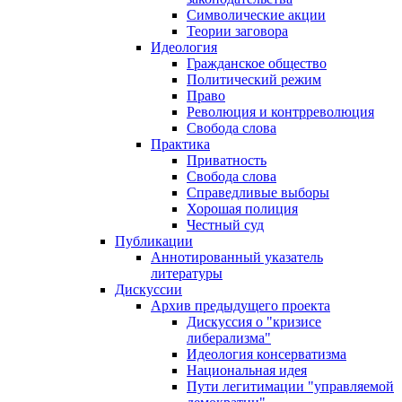
Символические акции
Теории заговора
Идеология
Гражданское общество
Политический режим
Право
Революция и контрреволюция
Свобода слова
Практика
Приватность
Свобода слова
Справедливые выборы
Хорошая полиция
Честный суд
Публикации
Аннотированный указатель
литературы
Дискуссии
Архив предыдущего проекта
Дискуссия о "кризисе
либерализма"
Идеология консерватизма
Национальная идея
Пути легитимации "управляемой