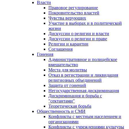
Власти
Правовое регулирование
Покровительство властей
Чувства верующих
Участие в выборах и в политической
жизни
Дискуссии о религии и власти
Дискуссии о религии и праве
Религии и карантин
Соглашения
Гонения
Административное и полицейское
вмешательство
Места для молитвы
Отказ в регистрации и ликвидация
религиозных объединений
Защита от гонений
Негосударственная дискриминация
Дискриминация и борьба с
"сектантами"
Теоретическая борьба
Общественность и СМИ
Конфликты с местным населением и
организациями
Конфликты с учреждениями культуры