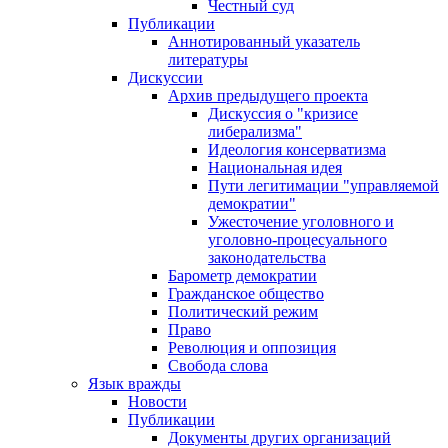
Честный суд
Публикации
Аннотированный указатель
литературы
Дискуссии
Архив предыдущего проекта
Дискуссия о "кризисе
либерализма"
Идеология консерватизма
Национальная идея
Пути легитимации "управляемой
демократии"
Ужесточение уголовного и
уголовно-процесуального
законодательства
Барометр демократии
Гражданское общество
Политический режим
Право
Революция и оппозиция
Свобода слова
Язык вражды
Новости
Публикации
Документы других организаций