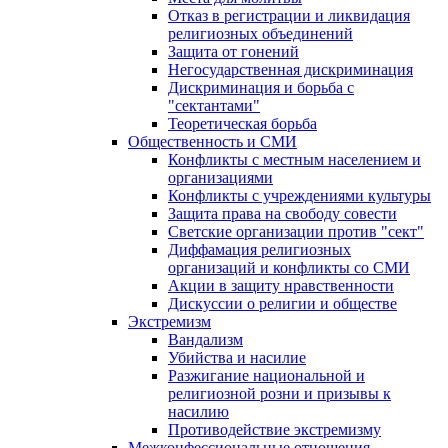
Отказ в регистрации и ликвидация
религиозных объединений
Защита от гонений
Негосударственная дискриминация
Дискриминация и борьба с
"сектантами"
Теоретическая борьба
Общественность и СМИ
Конфликты с местным населением и
организациями
Конфликты с учреждениями культуры
Защита права на свободу совести
Светские организации против "сект"
Диффамация религиозных
организаций и конфликты со СМИ
Акции в защиту нравственности
Дискуссии о религии и обществе
Экстремизм
Вандализм
Убийства и насилие
Разжигание национальной и
религиозной розни и призывы к
насилию
Противодействие экстремизму
Межконфессиональные отношения