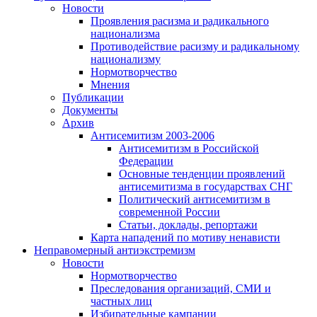
Новости
Проявления расизма и радикального
национализма
Противодействие расизму и радикальному
национализму
Нормотворчество
Мнения
Публикации
Документы
Архив
Антисемитизм 2003-2006
Антисемитизм в Российской
Федерации
Основные тенденции проявлений
антисемитизма в государствах СНГ
Политический антисемитизм в
современной России
Статьи, доклады, репортажи
Карта нападений по мотиву ненависти
Неправомерный антиэкстремизм
Новости
Нормотворчество
Преследования организаций, СМИ и
частных лиц
Избирательные кампании