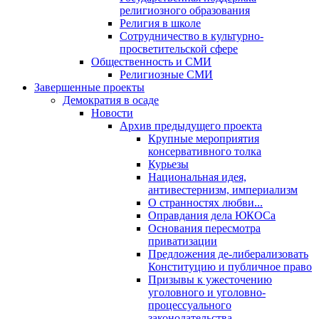
религиозного образования
Религия в школе
Сотрудничество в культурно-
просветительской сфере
Общественность и СМИ
Религиозные СМИ
Завершенные проекты
Демократия в осаде
Новости
Архив предыдущего проекта
Крупные мероприятия
консервативного толка
Курьезы
Национальная идея,
антивестернизм, империализм
О странностях любви...
Оправдания дела ЮКОСа
Основания пересмотра
приватизации
Предложения де-либерализовать
Конституцию и публичное право
Призывы к ужесточению
уголовного и уголовно-
процессуального
законодательства