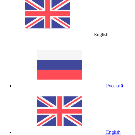
English
Русский
English