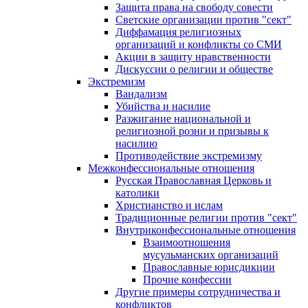
Защита права на свободу совести
Светские организации против "сект"
Диффамация религиозных
организаций и конфликты со СМИ
Акции в защиту нравственности
Дискуссии о религии и обществе
Экстремизм
Вандализм
Убийства и насилие
Разжигание национальной и
религиозной розни и призывы к
насилию
Противодействие экстремизму
Межконфессиональные отношения
Русская Православная Церковь и
католики
Христианство и ислам
Традиционные религии против "сект"
Внутриконфессиональные отношения
Взаимоотношения
мусульманских организаций
Православные юрисдикции
Прочие конфессии
Другие примеры сотрудничества и
конфликтов