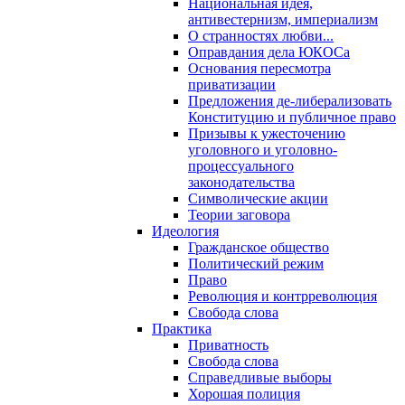
Национальная идея,
антивестернизм, империализм
О странностях любви...
Оправдания дела ЮКОСа
Основания пересмотра
приватизации
Предложения де-либерализовать
Конституцию и публичное право
Призывы к ужесточению
уголовного и уголовно-
процессуального
законодательства
Символические акции
Теории заговора
Идеология
Гражданское общество
Политический режим
Право
Революция и контрреволюция
Свобода слова
Практика
Приватность
Свобода слова
Справедливые выборы
Хорошая полиция