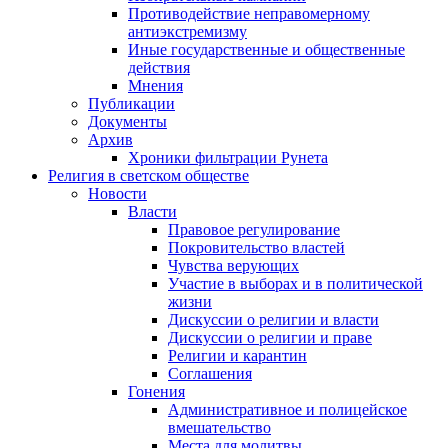
Противодействие неправомерному
антиэкстремизму
Иные государственные и общественные
действия
Мнения
Публикации
Документы
Архив
Хроники фильтрации Рунета
Религия в светском обществе
Новости
Власти
Правовое регулирование
Покровительство властей
Чувства верующих
Участие в выборах и в политической
жизни
Дискуссии о религии и власти
Дискуссии о религии и праве
Религии и карантин
Соглашения
Гонения
Административное и полицейское
вмешательство
Места для молитвы