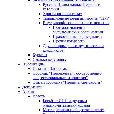
Русская Православная Церковь и
католики
Христианство и ислам
Традиционные религии против "сект"
Внутриконфессиональные отношения
Взаимоотношения
мусульманских организаций
Православные юрисдикции
Прочие конфессии
Другие примеры сотрудничества и
конфликтов
Курьезы
Сколько верующих
Публикации
Из книг "Панорамы"
Сборник "Преодолевая государственно -
конфессиональные отношения"
Статьи сборника "Пределы светскости"
Документы
Архив
Власть
Борьба с ИНН и другими
машиночитаемыми кодами
Место религии в обществе в целом