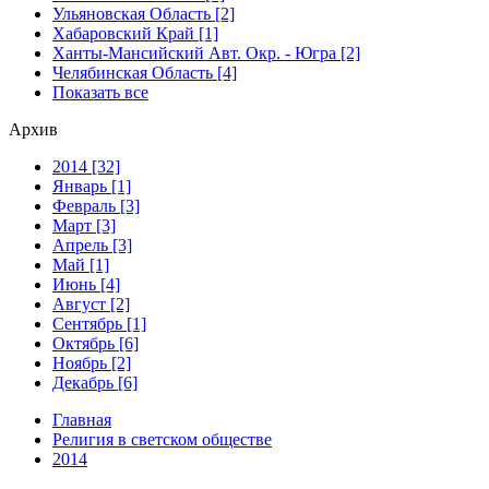
Ульяновская Область [2]
Хабаровский Край [1]
Ханты-Мансийский Авт. Окр. - Югра [2]
Челябинская Область [4]
Показать все
Архив
2014 [32]
Январь [1]
Февраль [3]
Март [3]
Апрель [3]
Май [1]
Июнь [4]
Август [2]
Сентябрь [1]
Октябрь [6]
Ноябрь [2]
Декабрь [6]
Главная
Религия в светском обществе
2014