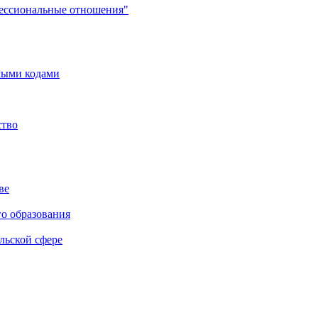
фессиональные отношения"
мыми кодами
ство
ве
го образования
льской сфере