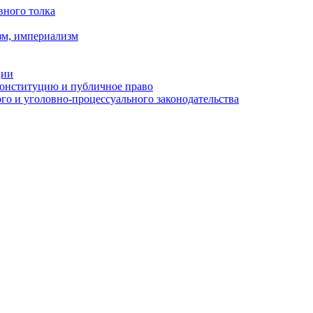
вного толка
зм, империализм
ции
Конституцию и публичное право
о и уголовно-процессуального законодательства