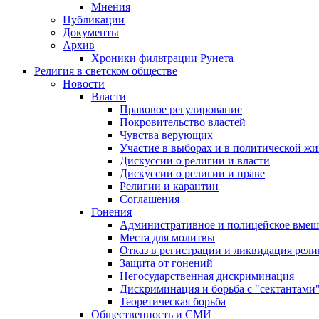
Мнения
Публикации
Документы
Архив
Хроники фильтрации Рунета
Религия в светском обществе
Новости
Власти
Правовое регулирование
Покровительство властей
Чувства верующих
Участие в выборах и в политической ж
Дискуссии о религии и власти
Дискуссии о религии и праве
Религии и карантин
Соглашения
Гонения
Административное и полицейское вмеш
Места для молитвы
Отказ в регистрации и ликвидация рел
Защита от гонений
Негосударственная дискриминация
Дискриминация и борьба с "сектантами
Теоретическая борьба
Общественность и СМИ