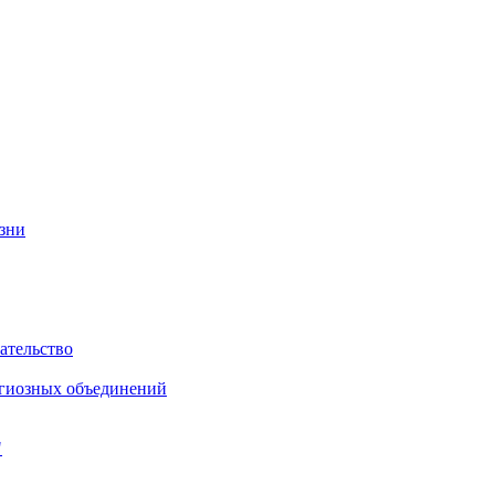
изни
ательство
игиозных объединений
"