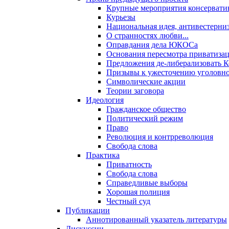
Крупные мероприятия консервати
Курьезы
Национальная идея, антивестерни
О странностях любви...
Оправдания дела ЮКОСа
Основания пересмотра приватиза
Предложения де-либерализовать 
Призывы к ужесточению уголовног
Символические акции
Теории заговора
Идеология
Гражданское общество
Политический режим
Право
Революция и контрреволюция
Свобода слова
Практика
Приватность
Свобода слова
Справедливые выборы
Хорошая полиция
Честный суд
Публикации
Аннотированный указатель литературы
Дискуссии