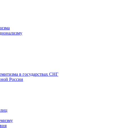
лизма
ционализму
емитизма в государствах СНГ
нной России
 лиц
емизму
вия