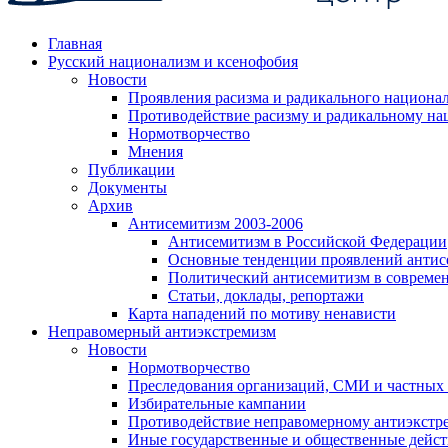
Главная
Русский национализм и ксенофобия
Новости
Проявления расизма и радикального национа
Противодействие расизму и радикальному на
Нормотворчество
Мнения
Публикации
Документы
Архив
Антисемитизм 2003-2006
Антисемитизм в Российской Федерации
Основные тенденции проявлений антис
Политический антисемитизм в совреме
Статьи, доклады, репортажи
Карта нападений по мотиву ненависти
Неправомерный антиэкстремизм
Новости
Нормотворчество
Преследования организаций, СМИ и частных
Избирательные кампании
Противодействие неправомерному антиэкстр
Иные государственные и общественные дейст