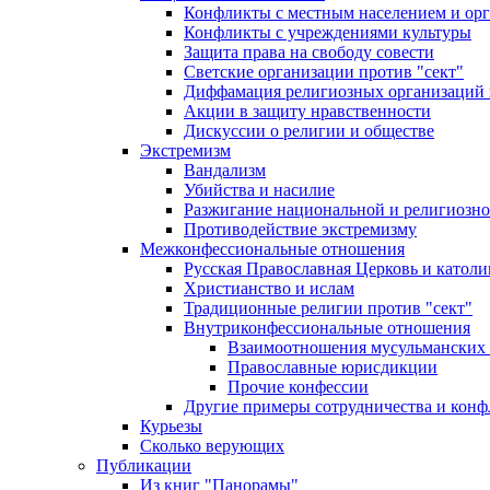
Конфликты с местным населением и ор
Конфликты с учреждениями культуры
Защита права на свободу совести
Светские организации против "сект"
Диффамация религиозных организаций
Акции в защиту нравственности
Дискуссии о религии и обществе
Экстремизм
Вандализм
Убийства и насилие
Разжигание национальной и религиозно
Противодействие экстремизму
Межконфессиональные отношения
Русская Православная Церковь и католи
Христианство и ислам
Традиционные религии против "сект"
Внутриконфессиональные отношения
Взаимоотношения мусульманских 
Православные юрисдикции
Прочие конфессии
Другие примеры сотрудничества и конф
Курьезы
Сколько верующих
Публикации
Из книг "Панорамы"