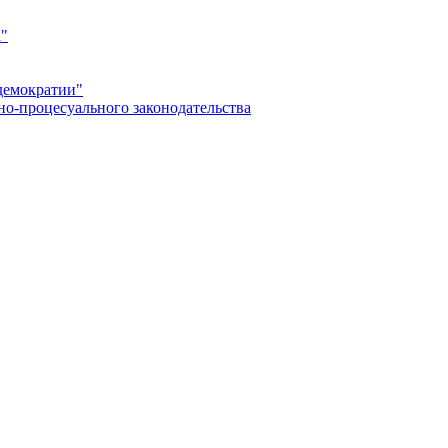
а"
демократии"
но-процесуального законодательства