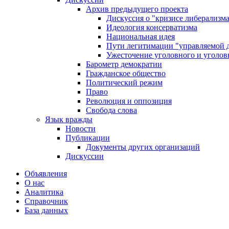
Архив предыдущего проекта
Дискуссия о "кризисе либерализм
Идеология консерватизма
Национальная идея
Пути легитимации "управляемой 
Ужесточение уголовного и уголов
Барометр демократии
Гражданское общество
Политический режим
Право
Революция и оппозиция
Свобода слова
Язык вражды
Новости
Публикации
Документы других организаций
Дискуссии
Объявления
О нас
Аналитика
Справочник
База данных