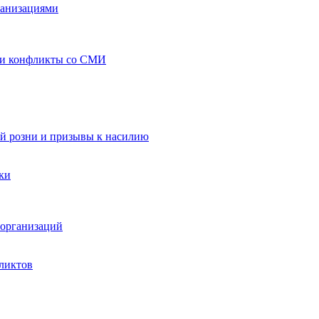
ганизациями
 и конфликты со СМИ
й розни и призывы к насилию
ки
организаций
ликтов