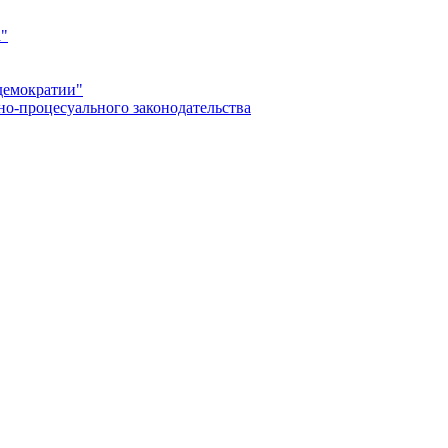
а"
демократии"
но-процесуального законодательства