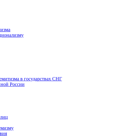
лизма
ционализму
емитизма в государствах СНГ
нной России
 лиц
емизму
вия