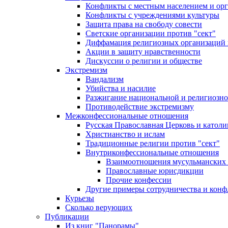
Конфликты с местным населением и ор
Конфликты с учреждениями культуры
Защита права на свободу совести
Светские организации против "сект"
Диффамация религиозных организаций
Акции в защиту нравственности
Дискуссии о религии и обществе
Экстремизм
Вандализм
Убийства и насилие
Разжигание национальной и религиозно
Противодействие экстремизму
Межконфессиональные отношения
Русская Православная Церковь и католи
Христианство и ислам
Традиционные религии против "сект"
Внутриконфессиональные отношения
Взаимоотношения мусульманских 
Православные юрисдикции
Прочие конфессии
Другие примеры сотрудничества и конф
Курьезы
Сколько верующих
Публикации
Из книг "Панорамы"