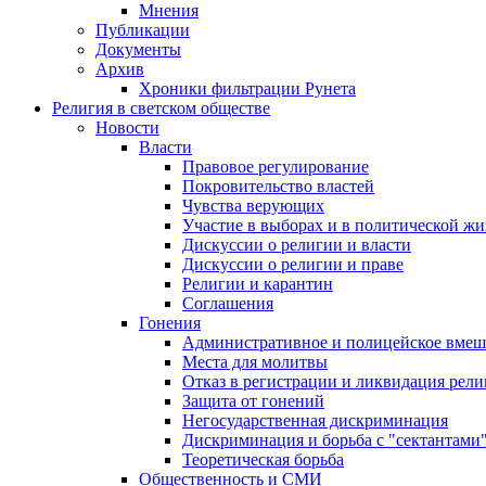
Мнения
Публикации
Документы
Архив
Хроники фильтрации Рунета
Религия в светском обществе
Новости
Власти
Правовое регулирование
Покровительство властей
Чувства верующих
Участие в выборах и в политической ж
Дискуссии о религии и власти
Дискуссии о религии и праве
Религии и карантин
Соглашения
Гонения
Административное и полицейское вмеш
Места для молитвы
Отказ в регистрации и ликвидация рел
Защита от гонений
Негосударственная дискриминация
Дискриминация и борьба с "сектантами
Теоретическая борьба
Общественность и СМИ