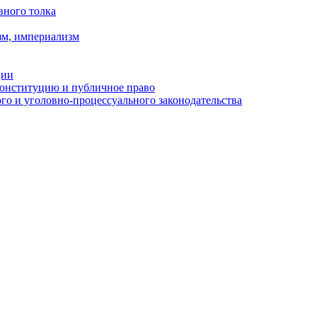
вного толка
зм, империализм
ции
Конституцию и публичное право
о и уголовно-процессуального законодательства