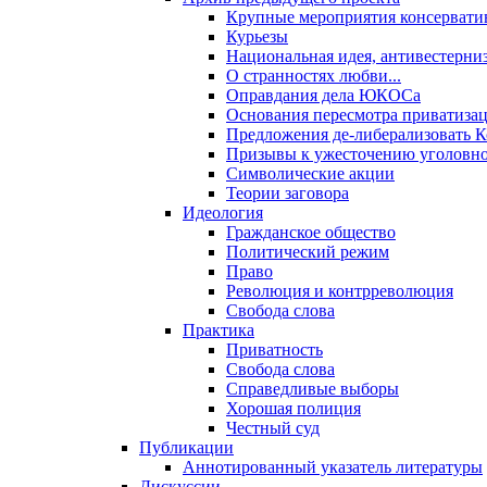
Крупные мероприятия консервати
Курьезы
Национальная идея, антивестерни
О странностях любви...
Оправдания дела ЮКОСа
Основания пересмотра приватиза
Предложения де-либерализовать 
Призывы к ужесточению уголовног
Символические акции
Теории заговора
Идеология
Гражданское общество
Политический режим
Право
Революция и контрреволюция
Свобода слова
Практика
Приватность
Свобода слова
Справедливые выборы
Хорошая полиция
Честный суд
Публикации
Аннотированный указатель литературы
Дискуссии