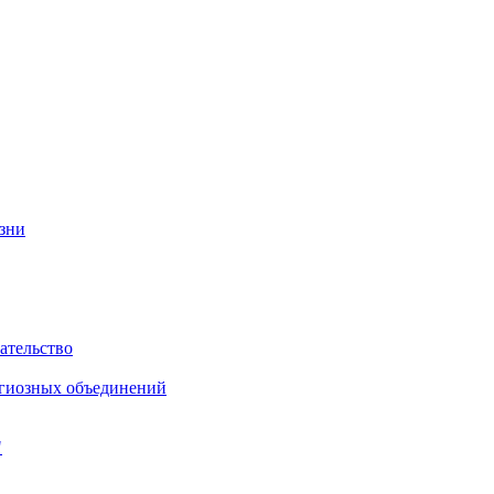
изни
ательство
игиозных объединений
"