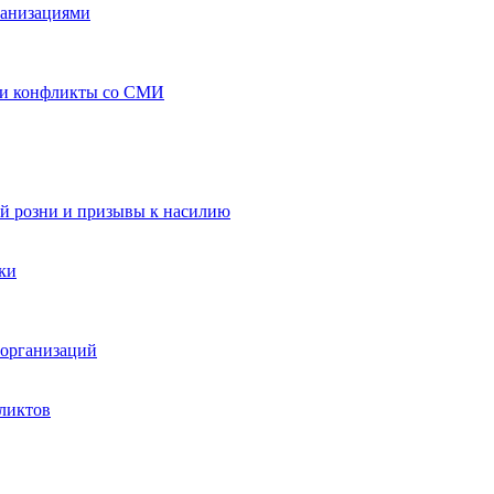
ганизациями
 и конфликты со СМИ
й розни и призывы к насилию
ки
организаций
ликтов