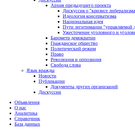
Архив предыдущего проекта
Дискуссия о "кризисе либерализм
Идеология консерватизма
Национальная идея
Пути легитимации "управляемой 
Ужесточение уголовного и уголов
Барометр демократии
Гражданское общество
Политический режим
Право
Революция и оппозиция
Свобода слова
Язык вражды
Новости
Публикации
Документы других организаций
Дискуссии
Объявления
О нас
Аналитика
Справочник
База данных