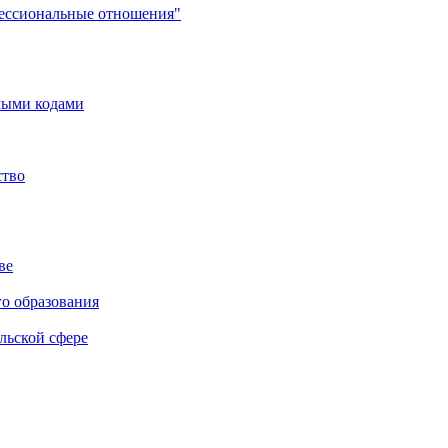
фессиональные отношения"
мыми кодами
ство
ве
го образования
льской сфере