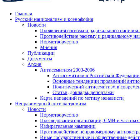
Главная
Русский национализм и ксенофобия
Новости
Проявления расизма и радикального национа
Противодействие расизму и радикальному на
Нормотворчество
Мнения
Публикации
Документы
Архив
Антисемитизм 2003-2006
Антисемитизм в Российской Федерации
Основные тенденции проявлений антис
Политический антисемитизм в совреме
Статьи, доклады, репортажи
Карта нападений по мотиву ненависти
Неправомерный антиэкстремизм
Новости
Нормотворчество
Преследования организаций, СМИ и частных
Избирательные кампании
Противодействие неправомерному антиэкстр
Иные государственные и общественные дейст