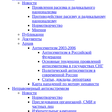
Новости
Проявления расизма и радикального
национализма
Противодействие расизму и радикальному
национализму
Нормотворчество
Мнения
Публикации
Документы
Архив
Антисемитизм 2003-2006
Антисемитизм в Российской
Федерации
Основные тенденции проявлений
антисемитизма в государствах СНГ
Политический антисемитизм в
современной России
Статьи, доклады, репортажи
Карта нападений по мотиву ненависти
Неправомерный антиэкстремизм
Новости
Нормотворчество
Преследования организаций, СМИ и
частных лиц
Избирательные кампании