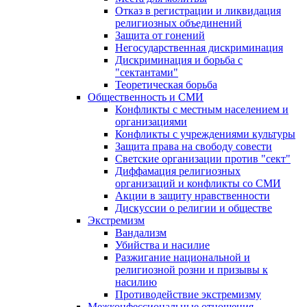
Отказ в регистрации и ликвидация
религиозных объединений
Защита от гонений
Негосударственная дискриминация
Дискриминация и борьба с
"сектантами"
Теоретическая борьба
Общественность и СМИ
Конфликты с местным населением и
организациями
Конфликты с учреждениями культуры
Защита права на свободу совести
Светские организации против "сект"
Диффамация религиозных
организаций и конфликты со СМИ
Акции в защиту нравственности
Дискуссии о религии и обществе
Экстремизм
Вандализм
Убийства и насилие
Разжигание национальной и
религиозной розни и призывы к
насилию
Противодействие экстремизму
Межконфессиональные отношения