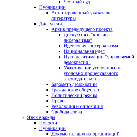
Честный суд
Публикации
Аннотированный указатель
литературы
Дискуссии
Архив предыдущего проекта
Дискуссия о "кризисе
либерализма"
Идеология консерватизма
Национальная идея
Пути легитимации "управляемой
демократии"
Ужесточение уголовного и
уголовно-процесуального
законодательства
Барометр демократии
Гражданское общество
Политический режим
Право
Революция и оппозиция
Свобода слова
Язык вражды
Новости
Публикации
Документы других организаций