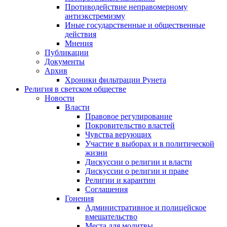
Противодействие неправомерному
антиэкстремизму
Иные государственные и общественные
действия
Мнения
Публикации
Документы
Архив
Хроники фильтрации Рунета
Религия в светском обществе
Новости
Власти
Правовое регулирование
Покровительство властей
Чувства верующих
Участие в выборах и в политической
жизни
Дискуссии о религии и власти
Дискуссии о религии и праве
Религии и карантин
Соглашения
Гонения
Административное и полицейское
вмешательство
Места для молитвы