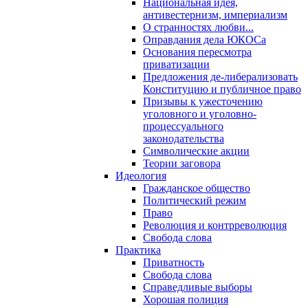
Национальная идея,
антивестернизм, империализм
О странностях любви...
Оправдания дела ЮКОСа
Основания пересмотра
приватизации
Предложения де-либерализовать
Конституцию и публичное право
Призывы к ужесточению
уголовного и уголовно-
процессуального
законодательства
Символические акции
Теории заговора
Идеология
Гражданское общество
Политический режим
Право
Революция и контрреволюция
Свобода слова
Практика
Приватность
Свобода слова
Справедливые выборы
Хорошая полиция