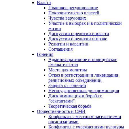
Власти
Правовое регулирование
Покровительство властей
Чувства верующих
Участие в выборах и в политической
жизни
Дискуссии о религии и власти
Дискуссии о религии и праве
Религии и карантин
Соглашения
Гонения
Административное и полицейское
вмешательство
Места для молитвы
Отказ в регистрации и ликвидация
религиозных объединений
Защита от гонений
Негосударственная дискриминация
Дискриминация и борьба с
"сектантами"
Теоретическая борьба
Общественность и СМИ
Конфликты с местным населением и
организациями
Конфликты с учреждениями культуры