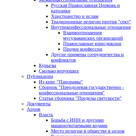
Русская Православная Церковь и
католики
Христианство и ислам
Традиционные религии против "сект"
Внутриконфессиональные отношения
Взаимоотношения
мусульманских организаций
Православные юрисдикции
Прочие конфессии
Другие примеры сотрудничества и
конфликтов
Курьезы
Сколько верующих
Публикации
Из книг "Панорамы"
Сборник "Преодолевая государственно -
конфессиональные отношения"
Статьи сборника "Пределы светскости"
Документы
Архив
Власть
Борьба с ИНН и другими
машиночитаемыми кодами
Место религии в обществе в целом