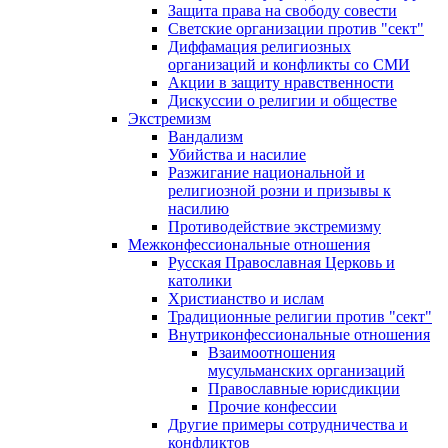
Защита права на свободу совести
Светские организации против "сект"
Диффамация религиозных
организаций и конфликты со СМИ
Акции в защиту нравственности
Дискуссии о религии и обществе
Экстремизм
Вандализм
Убийства и насилие
Разжигание национальной и
религиозной розни и призывы к
насилию
Противодействие экстремизму
Межконфессиональные отношения
Русская Православная Церковь и
католики
Христианство и ислам
Традиционные религии против "сект"
Внутриконфессиональные отношения
Взаимоотношения
мусульманских организаций
Православные юрисдикции
Прочие конфессии
Другие примеры сотрудничества и
конфликтов