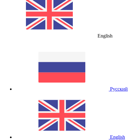
English
Русский
English