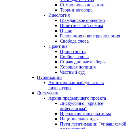
Символические акции
Теории заговора
Идеология
Гражданское общество
Политический режим
Право
Революция и контрреволюция
Свобода слова
Практика
Приватность
Свобода слова
Справедливые выборы
Хорошая полиция
Честный суд
Публикации
Аннотированный указатель
литературы
Дискуссии
Архив предыдущего проекта
Дискуссия о "кризисе
либерализма"
Идеология консерватизма
Национальная идея
Пути легитимации "управляемой