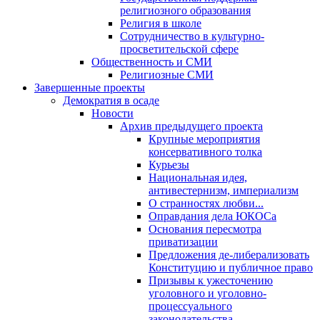
религиозного образования
Религия в школе
Сотрудничество в культурно-
просветительской сфере
Общественность и СМИ
Религиозные СМИ
Завершенные проекты
Демократия в осаде
Новости
Архив предыдущего проекта
Крупные мероприятия
консервативного толка
Курьезы
Национальная идея,
антивестернизм, империализм
О странностях любви...
Оправдания дела ЮКОСа
Основания пересмотра
приватизации
Предложения де-либерализовать
Конституцию и публичное право
Призывы к ужесточению
уголовного и уголовно-
процессуального
законодательства