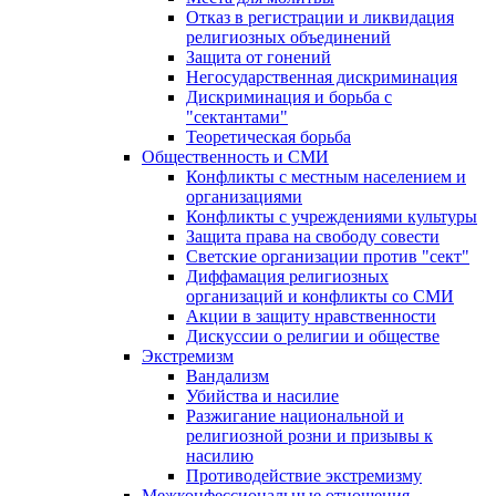
Отказ в регистрации и ликвидация
религиозных объединений
Защита от гонений
Негосударственная дискриминация
Дискриминация и борьба с
"сектантами"
Теоретическая борьба
Общественность и СМИ
Конфликты с местным населением и
организациями
Конфликты с учреждениями культуры
Защита права на свободу совести
Светские организации против "сект"
Диффамация религиозных
организаций и конфликты со СМИ
Акции в защиту нравственности
Дискуссии о религии и обществе
Экстремизм
Вандализм
Убийства и насилие
Разжигание национальной и
религиозной розни и призывы к
насилию
Противодействие экстремизму
Межконфессиональные отношения