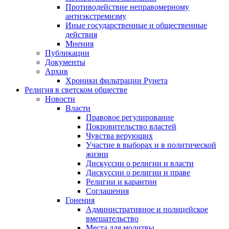
Противодействие неправомерному
антиэкстремизму
Иные государственные и общественные
действия
Мнения
Публикации
Документы
Архив
Хроники фильтрации Рунета
Религия в светском обществе
Новости
Власти
Правовое регулирование
Покровительство властей
Чувства верующих
Участие в выборах и в политической
жизни
Дискуссии о религии и власти
Дискуссии о религии и праве
Религии и карантин
Соглашения
Гонения
Административное и полицейское
вмешательство
Места для молитвы