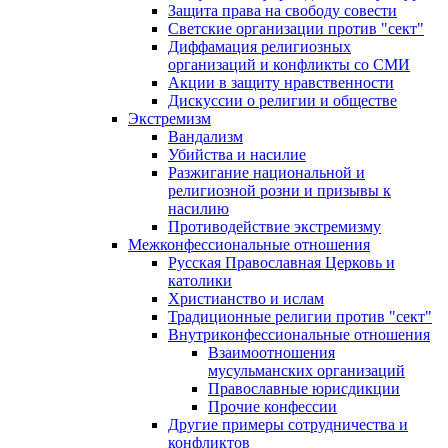
Защита права на свободу совести
Светские организации против "сект"
Диффамация религиозных
организаций и конфликты со СМИ
Акции в защиту нравственности
Дискуссии о религии и обществе
Экстремизм
Вандализм
Убийства и насилие
Разжигание национальной и
религиозной розни и призывы к
насилию
Противодействие экстремизму
Межконфессиональные отношения
Русская Православная Церковь и
католики
Христианство и ислам
Традиционные религии против "сект"
Внутриконфессиональные отношения
Взаимоотношения
мусульманских организаций
Православные юрисдикции
Прочие конфессии
Другие примеры сотрудничества и
конфликтов