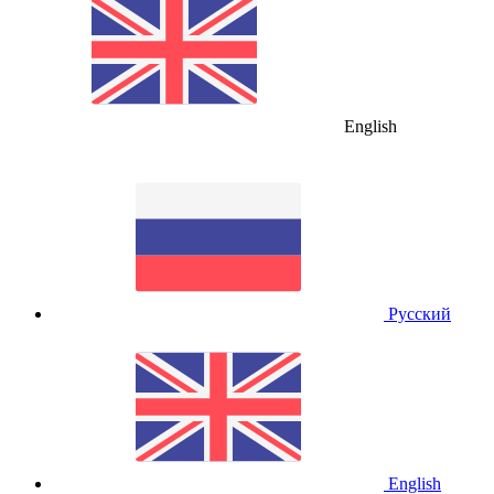
English
Русский
English