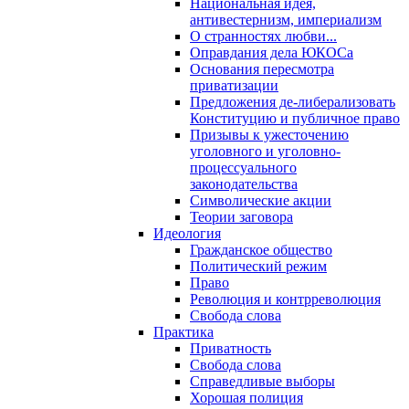
Национальная идея,
антивестернизм, империализм
О странностях любви...
Оправдания дела ЮКОСа
Основания пересмотра
приватизации
Предложения де-либерализовать
Конституцию и публичное право
Призывы к ужесточению
уголовного и уголовно-
процессуального
законодательства
Символические акции
Теории заговора
Идеология
Гражданское общество
Политический режим
Право
Революция и контрреволюция
Свобода слова
Практика
Приватность
Свобода слова
Справедливые выборы
Хорошая полиция