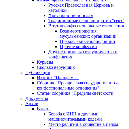
Русская Православная Церковь и
католики
Христианство и ислам
Традиционные религии против "сект"
Внутриконфессиональные отношения
Взаимоотношения
мусульманских организаций
Православные юрисдикции
Прочие конфессии
Другие примеры сотрудничества и
конфликтов
Курьезы
Сколько верующих
Публикации
Из книг "Панорамы"
Сборник "Преодолевая государственно -
конфессиональные отношения"
Статьи сборника "Пределы светскости"
Документы
Архив
Власть
Борьба с ИНН и другими
машиночитаемыми кодами
Место религии в обществе в целом