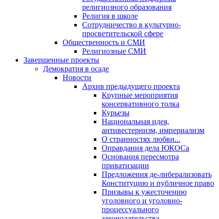
религиозного образования
Религия в школе
Сотрудничество в культурно-
просветительской сфере
Общественность и СМИ
Религиозные СМИ
Завершенные проекты
Демократия в осаде
Новости
Архив предыдущего проекта
Крупные мероприятия
консервативного толка
Курьезы
Национальная идея,
антивестернизм, империализм
О странностях любви...
Оправдания дела ЮКОСа
Основания пересмотра
приватизации
Предложения де-либерализовать
Конституцию и публичное право
Призывы к ужесточению
уголовного и уголовно-
процессуального
законодательства