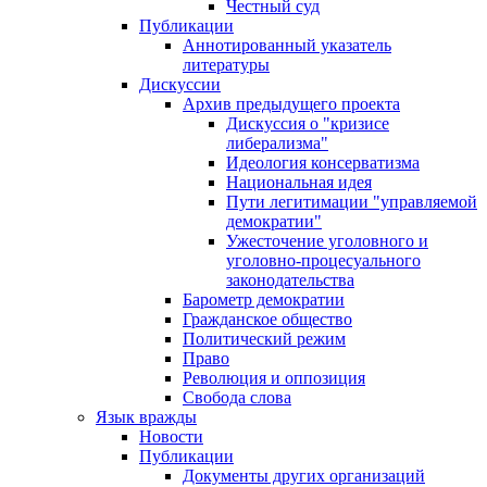
Честный суд
Публикации
Аннотированный указатель
литературы
Дискуссии
Архив предыдущего проекта
Дискуссия о "кризисе
либерализма"
Идеология консерватизма
Национальная идея
Пути легитимации "управляемой
демократии"
Ужесточение уголовного и
уголовно-процесуального
законодательства
Барометр демократии
Гражданское общество
Политический режим
Право
Революция и оппозиция
Свобода слова
Язык вражды
Новости
Публикации
Документы других организаций