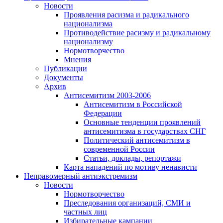
Новости
Проявления расизма и радикального
национализма
Противодействие расизму и радикальному
национализму
Нормотворчество
Мнения
Публикации
Документы
Архив
Антисемитизм 2003-2006
Антисемитизм в Российской
Федерации
Основные тенденции проявлений
антисемитизма в государствах СНГ
Политический антисемитизм в
современной России
Статьи, доклады, репортажи
Карта нападений по мотиву ненависти
Неправомерный антиэкстремизм
Новости
Нормотворчество
Преследования организаций, СМИ и
частных лиц
Избирательные кампании