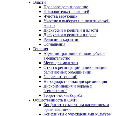
Власти
Правовое регулирование
Покровительство властей
Чувства верующих
Участие в выборах и в политической
жизни
Дискуссии о религии и власти
Дискуссии о религии и праве
Религии и карантин
Соглашения
Гонения
Административное и полицейское
вмешательство
Места для молитвы
Отказ в регистрации и ликвидация
религиозных объединений
Защита от гонений
Негосударственная дискриминация
Дискриминация и борьба с
"сектантами"
Теоретическая борьба
Общественность и СМИ
Конфликты с местным населением и
организациями
Конфликты с учреждениями культуры