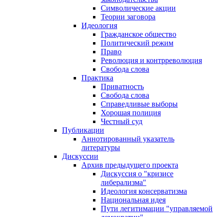
Символические акции
Теории заговора
Идеология
Гражданское общество
Политический режим
Право
Революция и контрреволюция
Свобода слова
Практика
Приватность
Свобода слова
Справедливые выборы
Хорошая полиция
Честный суд
Публикации
Аннотированный указатель
литературы
Дискуссии
Архив предыдущего проекта
Дискуссия о "кризисе
либерализма"
Идеология консерватизма
Национальная идея
Пути легитимации "управляемой