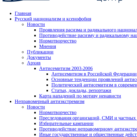
Главная
Русский национализм и ксенофобия
Новости
Проявления расизма и радикального национа
Противодействие расизму и радикальному на
Нормотворчество
Мнения
Публикации
Документы
Архив
Антисемитизм 2003-2006
Антисемитизм в Российской Федерации
Основные тенденции проявлений антис
Политический антисемитизм в совреме
Статьи, доклады, репортажи
Карта нападений по мотиву ненависти
Неправомерный антиэкстремизм
Новости
Нормотворчество
Преследования организаций, СМИ и частных
Избирательные кампании
Противодействие неправомерному антиэкстр
Иные государственные и общественные дейст