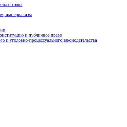
вного толка
зм, империализм
ции
Конституцию и публичное право
о и уголовно-процессуального законодательства