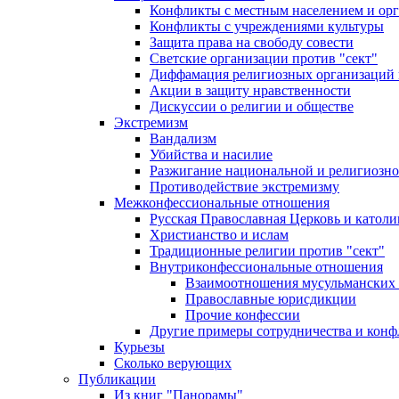
Конфликты с местным населением и ор
Конфликты с учреждениями культуры
Защита права на свободу совести
Светские организации против "сект"
Диффамация религиозных организаций
Акции в защиту нравственности
Дискуссии о религии и обществе
Экстремизм
Вандализм
Убийства и насилие
Разжигание национальной и религиозно
Противодействие экстремизму
Межконфессиональные отношения
Русская Православная Церковь и католи
Христианство и ислам
Традиционные религии против "сект"
Внутриконфессиональные отношения
Взаимоотношения мусульманских 
Православные юрисдикции
Прочие конфессии
Другие примеры сотрудничества и конф
Курьезы
Сколько верующих
Публикации
Из книг "Панорамы"