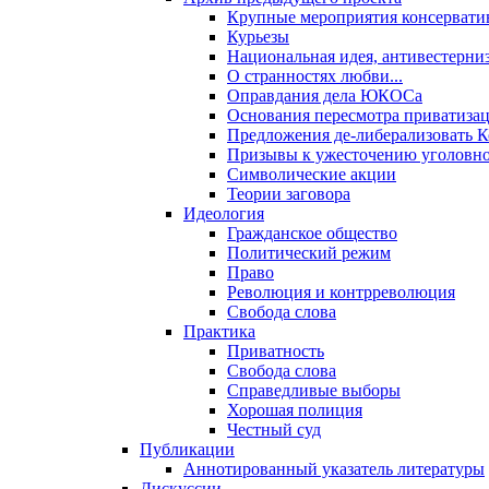
Крупные мероприятия консервати
Курьезы
Национальная идея, антивестерни
О странностях любви...
Оправдания дела ЮКОСа
Основания пересмотра приватиза
Предложения де-либерализовать 
Призывы к ужесточению уголовног
Символические акции
Теории заговора
Идеология
Гражданское общество
Политический режим
Право
Революция и контрреволюция
Свобода слова
Практика
Приватность
Свобода слова
Справедливые выборы
Хорошая полиция
Честный суд
Публикации
Аннотированный указатель литературы
Дискуссии