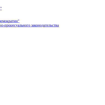
а"
демократии"
но-процесуального законодательства