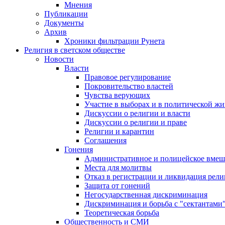
Мнения
Публикации
Документы
Архив
Хроники фильтрации Рунета
Религия в светском обществе
Новости
Власти
Правовое регулирование
Покровительство властей
Чувства верующих
Участие в выборах и в политической ж
Дискуссии о религии и власти
Дискуссии о религии и праве
Религии и карантин
Соглашения
Гонения
Административное и полицейское вмеш
Места для молитвы
Отказ в регистрации и ликвидация рел
Защита от гонений
Негосударственная дискриминация
Дискриминация и борьба с "сектантами
Теоретическая борьба
Общественность и СМИ