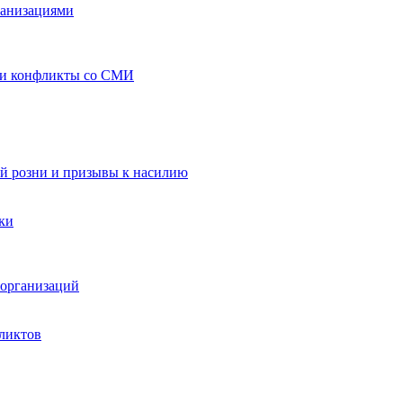
ганизациями
 и конфликты со СМИ
й розни и призывы к насилию
ки
организаций
ликтов