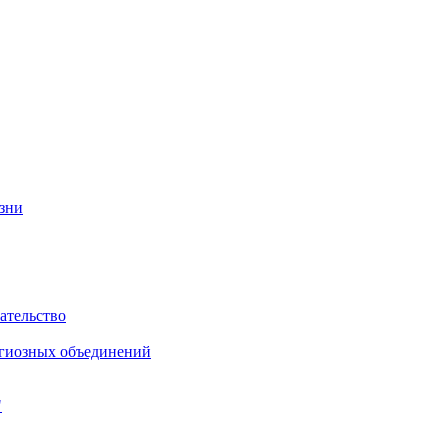
изни
ательство
игиозных объединений
"