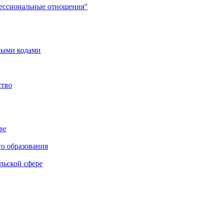
фессиональные отношения"
мыми кодами
ство
ве
го образования
льской сфере