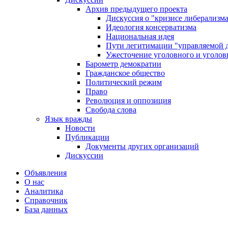
Архив предыдущего проекта
Дискуссия о "кризисе либерализм
Идеология консерватизма
Национальная идея
Пути легитимации "управляемой 
Ужесточение уголовного и уголов
Барометр демократии
Гражданское общество
Политический режим
Право
Революция и оппозиция
Свобода слова
Язык вражды
Новости
Публикации
Документы других организаций
Дискуссии
Объявления
О нас
Аналитика
Справочник
База данных