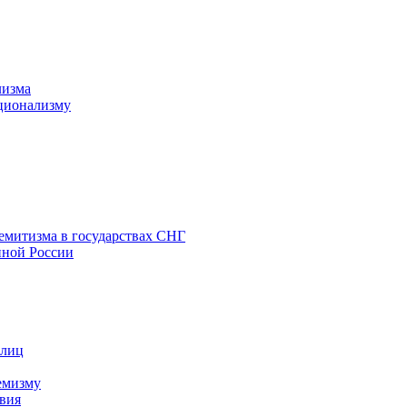
лизма
ционализму
емитизма в государствах СНГ
нной России
 лиц
емизму
вия