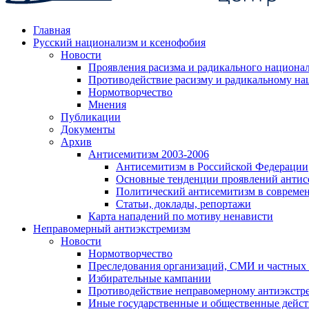
Главная
Русский национализм и ксенофобия
Новости
Проявления расизма и радикального национа
Противодействие расизму и радикальному на
Нормотворчество
Мнения
Публикации
Документы
Архив
Антисемитизм 2003-2006
Антисемитизм в Российской Федерации
Основные тенденции проявлений антис
Политический антисемитизм в совреме
Статьи, доклады, репортажи
Карта нападений по мотиву ненависти
Неправомерный антиэкстремизм
Новости
Нормотворчество
Преследования организаций, СМИ и частных
Избирательные кампании
Противодействие неправомерному антиэкстр
Иные государственные и общественные дейст