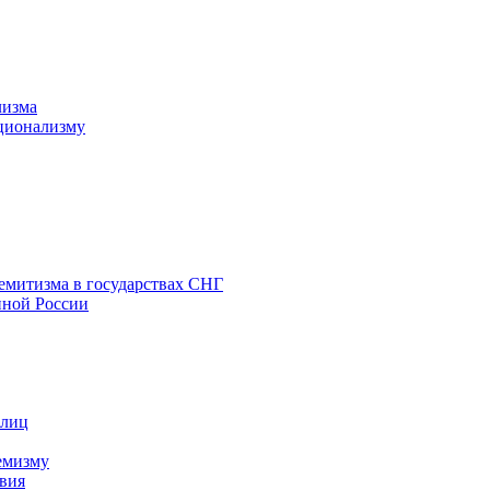
лизма
ционализму
емитизма в государствах СНГ
нной России
 лиц
емизму
вия