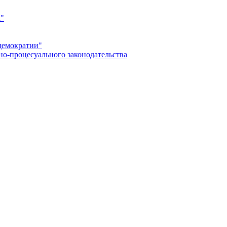
а"
демократии"
но-процесуального законодательства