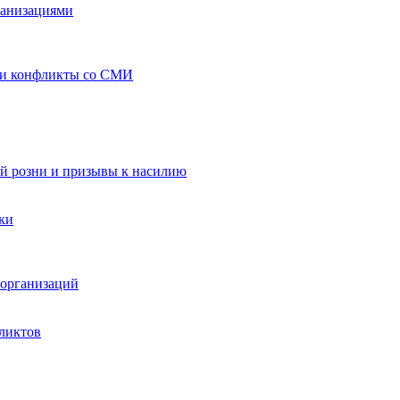
ганизациями
 и конфликты со СМИ
й розни и призывы к насилию
ки
организаций
ликтов