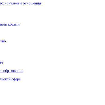
фессиональные отношения"
мыми кодами
ство
ве
го образования
льской сфере