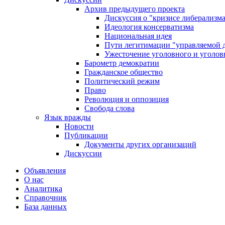
Архив предыдущего проекта
Дискуссия о "кризисе либерализм
Идеология консерватизма
Национальная идея
Пути легитимации "управляемой 
Ужесточение уголовного и уголов
Барометр демократии
Гражданское общество
Политический режим
Право
Революция и оппозиция
Свобода слова
Язык вражды
Новости
Публикации
Документы других организаций
Дискуссии
Объявления
О нас
Аналитика
Справочник
База данных