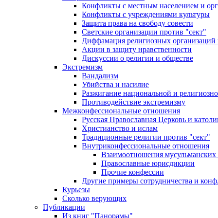
Конфликты с местным населением и ор
Конфликты с учреждениями культуры
Защита права на свободу совести
Светские организации против "сект"
Диффамация религиозных организаций
Акции в защиту нравственности
Дискуссии о религии и обществе
Экстремизм
Вандализм
Убийства и насилие
Разжигание национальной и религиозно
Противодействие экстремизму
Межконфессиональные отношения
Русская Православная Церковь и католи
Христианство и ислам
Традиционные религии против "сект"
Внутриконфессиональные отношения
Взаимоотношения мусульманских 
Православные юрисдикции
Прочие конфессии
Другие примеры сотрудничества и конф
Курьезы
Сколько верующих
Публикации
Из книг "Панорамы"