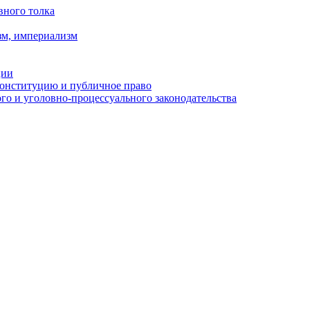
вного толка
зм, империализм
ции
Конституцию и публичное право
о и уголовно-процессуального законодательства