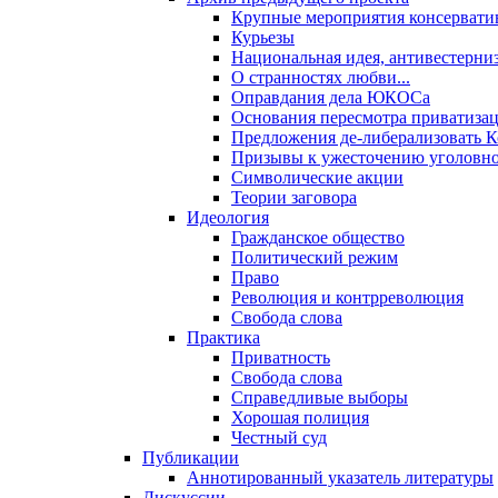
Крупные мероприятия консервати
Курьезы
Национальная идея, антивестерни
О странностях любви...
Оправдания дела ЮКОСа
Основания пересмотра приватиза
Предложения де-либерализовать 
Призывы к ужесточению уголовног
Символические акции
Теории заговора
Идеология
Гражданское общество
Политический режим
Право
Революция и контрреволюция
Свобода слова
Практика
Приватность
Свобода слова
Справедливые выборы
Хорошая полиция
Честный суд
Публикации
Аннотированный указатель литературы
Дискуссии