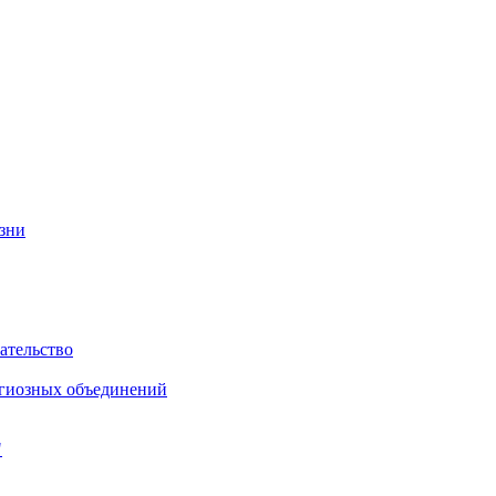
изни
ательство
игиозных объединений
"