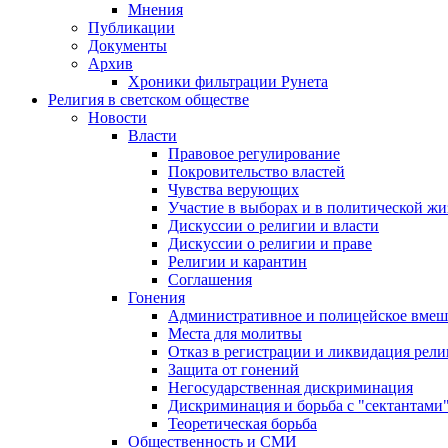
Мнения
Публикации
Документы
Архив
Хроники фильтрации Рунета
Религия в светском обществе
Новости
Власти
Правовое регулирование
Покровительство властей
Чувства верующих
Участие в выборах и в политической ж
Дискуссии о религии и власти
Дискуссии о религии и праве
Религии и карантин
Соглашения
Гонения
Административное и полицейское вмеш
Места для молитвы
Отказ в регистрации и ликвидация рел
Защита от гонений
Негосударственная дискриминация
Дискриминация и борьба с "сектантами
Теоретическая борьба
Общественность и СМИ