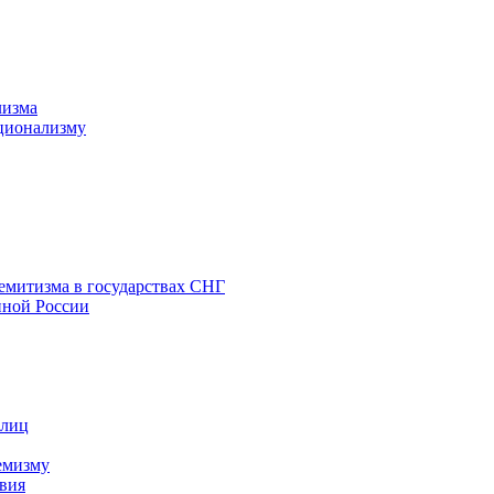
лизма
ционализму
емитизма в государствах СНГ
нной России
 лиц
емизму
вия