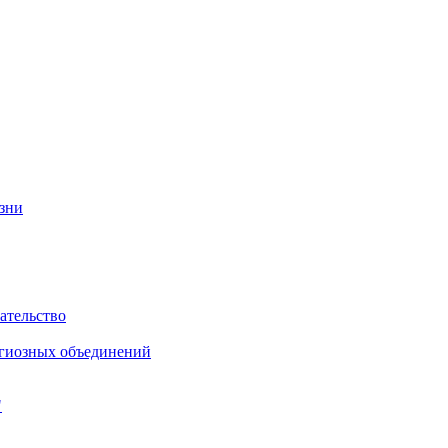
изни
ательство
игиозных объединений
"