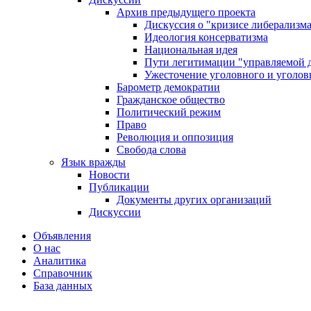
Архив предыдущего проекта
Дискуссия о "кризисе либерализм
Идеология консерватизма
Национальная идея
Пути легитимации "управляемой 
Ужесточение уголовного и уголов
Барометр демократии
Гражданское общество
Политический режим
Право
Революция и оппозиция
Свобода слова
Язык вражды
Новости
Публикации
Документы других организаций
Дискуссии
Объявления
О нас
Аналитика
Справочник
База данных