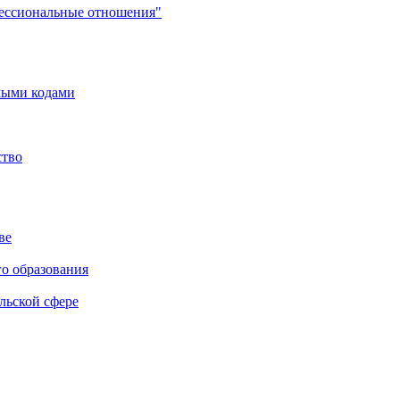
фессиональные отношения"
мыми кодами
ство
ве
го образования
льской сфере