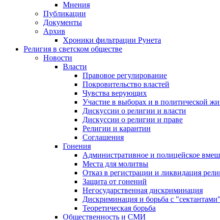
Мнения
Публикации
Документы
Архив
Хроники фильтрации Рунета
Религия в светском обществе
Новости
Власти
Правовое регулирование
Покровительство властей
Чувства верующих
Участие в выборах и в политической ж
Дискуссии о религии и власти
Дискуссии о религии и праве
Религии и карантин
Соглашения
Гонения
Административное и полицейское вмеш
Места для молитвы
Отказ в регистрации и ликвидация рел
Защита от гонений
Негосударственная дискриминация
Дискриминация и борьба с "сектантами
Теоретическая борьба
Общественность и СМИ