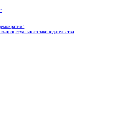
а"
демократии"
но-процесуального законодательства