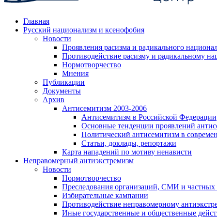
Главная
Русский национализм и ксенофобия
Новости
Проявления расизма и радикального национа
Противодействие расизму и радикальному на
Нормотворчество
Мнения
Публикации
Документы
Архив
Антисемитизм 2003-2006
Антисемитизм в Российской Федерации
Основные тенденции проявлений антис
Политический антисемитизм в совреме
Статьи, доклады, репортажи
Карта нападений по мотиву ненависти
Неправомерный антиэкстремизм
Новости
Нормотворчество
Преследования организаций, СМИ и частных
Избирательные кампании
Противодействие неправомерному антиэкстр
Иные государственные и общественные дейст