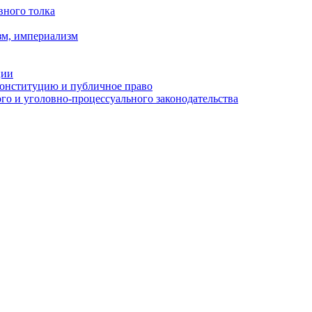
вного толка
зм, империализм
ции
Конституцию и публичное право
о и уголовно-процессуального законодательства