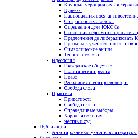
Крупные мероприятия консервати
Курьезы
Национальная идея, антивестерни
О странностях любви...
Оправдания дела ЮКОСа
Основания пересмотра приватиза
Предложения де-либерализовать 
Призывы к ужесточению уголовног
Символические акции
Теории заговора
Идеология
Гражданское общество
Политический режим
Право
Революция и контрреволюция
Свобода слова
Практика
Приватность
Свобода слова
Справедливые выборы
Хорошая полиция
Честный суд
Публикации
Аннотированный указатель литературы
Дискуссии