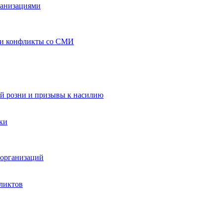
ганизациями
 и конфликты со СМИ
й розни и призывы к насилию
ки
организаций
ликтов