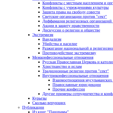
Конфликты с местным населением и ор
Конфликты с учреждениями культуры
Защита права на свободу совести
Светские организации против "сект"
Диффамация религиозных организаций
Акции в защиту нравственности
Дискуссии о религии и обществе
Экстремизм
Вандализм
Убийства и насилие
Разжигание национальной и религиозно
Противодействие экстремизму
Межконфессиональные отношения
Русская Православная Церковь и католи
Христианство и ислам
Традиционные религии против "сект"
Внутриконфессиональные отношения
Взаимоотношения мусульманских 
Православные юрисдикции
Прочие конфессии
Другие примеры сотрудничества и конф
Курьезы
Сколько верующих
Публикации
Из книг "Панорамы"