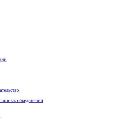
изни
ательство
игиозных объединений
"