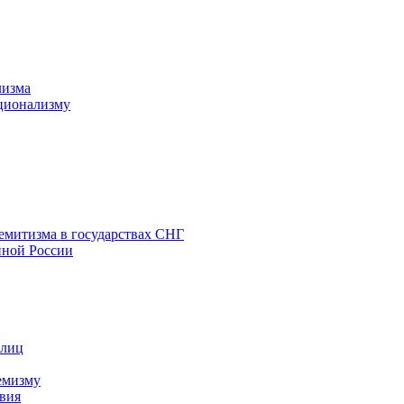
лизма
ционализму
емитизма в государствах СНГ
нной России
 лиц
емизму
вия