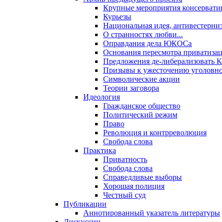
Крупные мероприятия консервати
Курьезы
Национальная идея, антивестерни
О странностях любви...
Оправдания дела ЮКОСа
Основания пересмотра приватиза
Предложения де-либерализовать 
Призывы к ужесточению уголовног
Символические акции
Теории заговора
Идеология
Гражданское общество
Политический режим
Право
Революция и контрреволюция
Свобода слова
Практика
Приватность
Свобода слова
Справедливые выборы
Хорошая полиция
Честный суд
Публикации
Аннотированный указатель литературы
Дискуссии