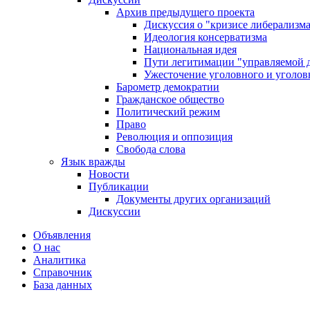
Архив предыдущего проекта
Дискуссия о "кризисе либерализм
Идеология консерватизма
Национальная идея
Пути легитимации "управляемой 
Ужесточение уголовного и уголов
Барометр демократии
Гражданское общество
Политический режим
Право
Революция и оппозиция
Свобода слова
Язык вражды
Новости
Публикации
Документы других организаций
Дискуссии
Объявления
О нас
Аналитика
Справочник
База данных