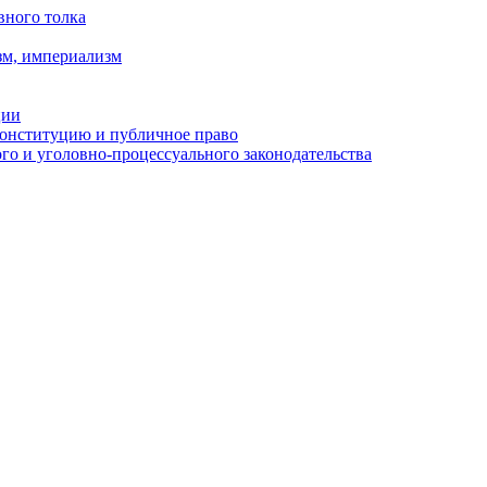
вного толка
зм, империализм
ции
Конституцию и публичное право
о и уголовно-процессуального законодательства