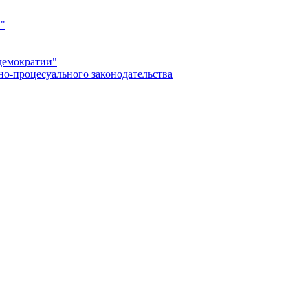
а"
демократии"
но-процесуального законодательства