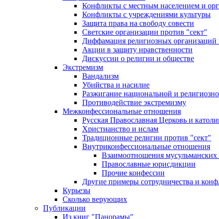
Конфликты с местным населением и ор
Конфликты с учреждениями культуры
Защита права на свободу совести
Светские организации против "сект"
Диффамация религиозных организаций
Акции в защиту нравственности
Дискуссии о религии и обществе
Экстремизм
Вандализм
Убийства и насилие
Разжигание национальной и религиозно
Противодействие экстремизму
Межконфессиональные отношения
Русская Православная Церковь и католи
Христианство и ислам
Традиционные религии против "сект"
Внутриконфессиональные отношения
Взаимоотношения мусульманских 
Православные юрисдикции
Прочие конфессии
Другие примеры сотрудничества и конф
Курьезы
Сколько верующих
Публикации
Из книг "Панорамы"