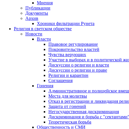
Мнения
Публикации
Документы
Архив
Хроники фильтрации Рунета
Религия в светском обществе
Новости
Власти
Правовое регулирование
Покровительство властей
Чувства верующих
Участие в выборах и в политической ж
Дискуссии о религии и власти
Дискуссии о религии и праве
Религии и карантин
Соглашения
Гонения
Административное и полицейское вмеш
Места для молитвы
Отказ в регистрации и ликвидация рел
Защита от гонений
Негосударственная дискриминация
Дискриминация и борьба с "сектантами
Теоретическая борьба
Общественность и СМИ