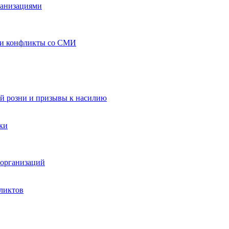
ганизациями
 и конфликты со СМИ
й розни и призывы к насилию
ки
организаций
ликтов