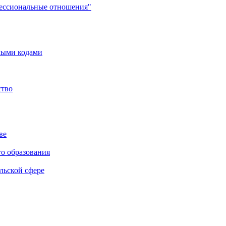
фессиональные отношения"
мыми кодами
ство
ве
го образования
льской сфере