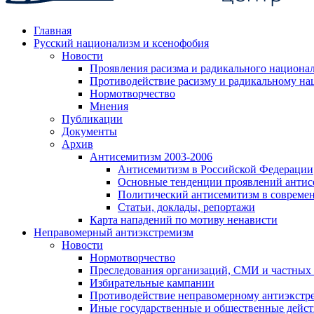
Главная
Русский национализм и ксенофобия
Новости
Проявления расизма и радикального национа
Противодействие расизму и радикальному на
Нормотворчество
Мнения
Публикации
Документы
Архив
Антисемитизм 2003-2006
Антисемитизм в Российской Федерации
Основные тенденции проявлений антис
Политический антисемитизм в совреме
Статьи, доклады, репортажи
Карта нападений по мотиву ненависти
Неправомерный антиэкстремизм
Новости
Нормотворчество
Преследования организаций, СМИ и частных
Избирательные кампании
Противодействие неправомерному антиэкстр
Иные государственные и общественные дейст