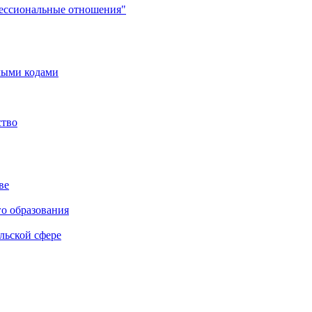
фессиональные отношения"
мыми кодами
ство
ве
го образования
льской сфере