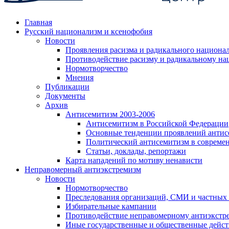
Главная
Русский национализм и ксенофобия
Новости
Проявления расизма и радикального национа
Противодействие расизму и радикальному на
Нормотворчество
Мнения
Публикации
Документы
Архив
Антисемитизм 2003-2006
Антисемитизм в Российской Федерации
Основные тенденции проявлений антис
Политический антисемитизм в совреме
Статьи, доклады, репортажи
Карта нападений по мотиву ненависти
Неправомерный антиэкстремизм
Новости
Нормотворчество
Преследования организаций, СМИ и частных
Избирательные кампании
Противодействие неправомерному антиэкстр
Иные государственные и общественные дейст