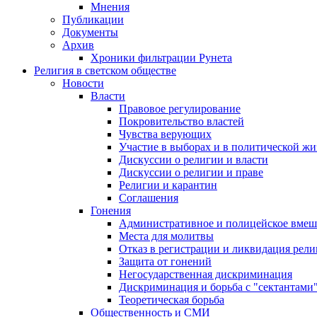
Мнения
Публикации
Документы
Архив
Хроники фильтрации Рунета
Религия в светском обществе
Новости
Власти
Правовое регулирование
Покровительство властей
Чувства верующих
Участие в выборах и в политической ж
Дискуссии о религии и власти
Дискуссии о религии и праве
Религии и карантин
Соглашения
Гонения
Административное и полицейское вмеш
Места для молитвы
Отказ в регистрации и ликвидация рел
Защита от гонений
Негосударственная дискриминация
Дискриминация и борьба с "сектантами
Теоретическая борьба
Общественность и СМИ