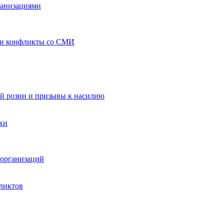
ганизациями
 и конфликты со СМИ
й розни и призывы к насилию
ки
организаций
ликтов