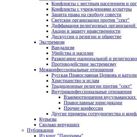
Конфликты с местным населением и ор
Конфликты с учреждениями культуры
Защита права на свободу совести
Светские организации против "сект"
Диффамация религиозных организаций
Акции в защиту нравственности
Дискуссии о религии и обществе
Экстремизм
Вандализм
Убийства и насилие
Разжигание национальной и религиозно
Противодействие экстремизму
Межконфессиональные отношения
Русская Православная Церковь и католи
Христианство и ислам
Традиционные религии против "сект"
Внутриконфессиональные отношения
Взаимоотношения мусульманских 
Православные юрисдикции
Прочие конфессии
Другие примеры сотрудничества и конф
Курьезы
Сколько верующих
Публикации
Из книг "Панорамы"