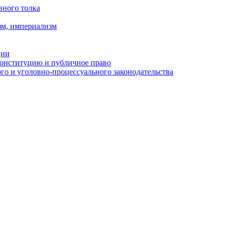
вного толка
зм, империализм
ции
Конституцию и публичное право
о и уголовно-процессуального законодательства