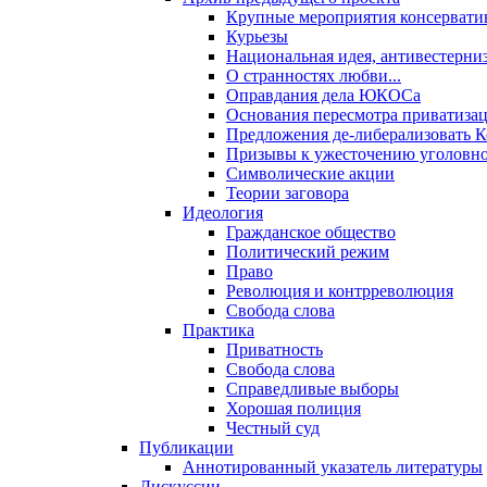
Крупные мероприятия консервати
Курьезы
Национальная идея, антивестерни
О странностях любви...
Оправдания дела ЮКОСа
Основания пересмотра приватиза
Предложения де-либерализовать 
Призывы к ужесточению уголовног
Символические акции
Теории заговора
Идеология
Гражданское общество
Политический режим
Право
Революция и контрреволюция
Свобода слова
Практика
Приватность
Свобода слова
Справедливые выборы
Хорошая полиция
Честный суд
Публикации
Аннотированный указатель литературы
Дискуссии