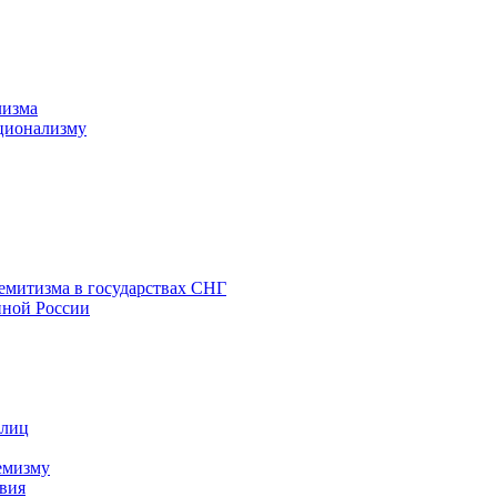
лизма
ционализму
емитизма в государствах СНГ
нной России
 лиц
емизму
вия