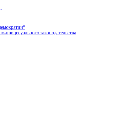
а"
демократии"
но-процесуального законодательства