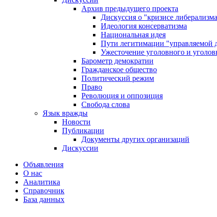
Архив предыдущего проекта
Дискуссия о "кризисе либерализм
Идеология консерватизма
Национальная идея
Пути легитимации "управляемой 
Ужесточение уголовного и уголов
Барометр демократии
Гражданское общество
Политический режим
Право
Революция и оппозиция
Свобода слова
Язык вражды
Новости
Публикации
Документы других организаций
Дискуссии
Объявления
О нас
Аналитика
Справочник
База данных