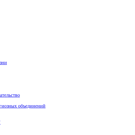
изни
ательство
игиозных объединений
"