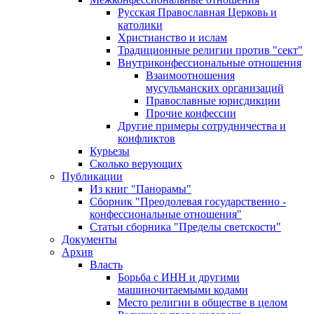
Русская Православная Церковь и
католики
Христианство и ислам
Традиционные религии против "сект"
Внутриконфессиональные отношения
Взаимоотношения
мусульманских организаций
Православные юрисдикции
Прочие конфессии
Другие примеры сотрудничества и
конфликтов
Курьезы
Сколько верующих
Публикации
Из книг "Панорамы"
Сборник "Преодолевая государственно -
конфессиональные отношения"
Статьи сборника "Пределы светскости"
Документы
Архив
Власть
Борьба с ИНН и другими
машиночитаемыми кодами
Место религии в обществе в целом