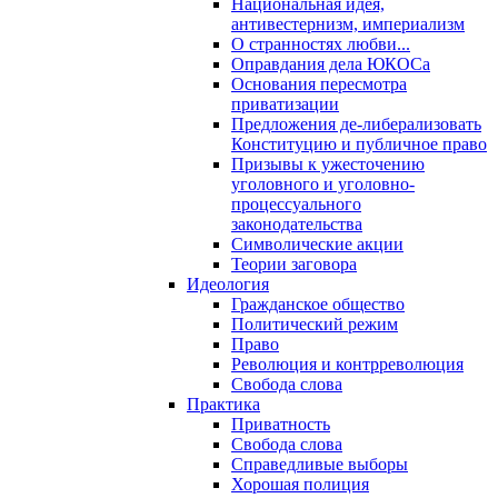
Национальная идея,
антивестернизм, империализм
О странностях любви...
Оправдания дела ЮКОСа
Основания пересмотра
приватизации
Предложения де-либерализовать
Конституцию и публичное право
Призывы к ужесточению
уголовного и уголовно-
процессуального
законодательства
Символические акции
Теории заговора
Идеология
Гражданское общество
Политический режим
Право
Революция и контрреволюция
Свобода слова
Практика
Приватность
Свобода слова
Справедливые выборы
Хорошая полиция