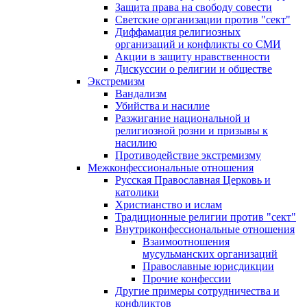
Защита права на свободу совести
Светские организации против "сект"
Диффамация религиозных
организаций и конфликты со СМИ
Акции в защиту нравственности
Дискуссии о религии и обществе
Экстремизм
Вандализм
Убийства и насилие
Разжигание национальной и
религиозной розни и призывы к
насилию
Противодействие экстремизму
Межконфессиональные отношения
Русская Православная Церковь и
католики
Христианство и ислам
Традиционные религии против "сект"
Внутриконфессиональные отношения
Взаимоотношения
мусульманских организаций
Православные юрисдикции
Прочие конфессии
Другие примеры сотрудничества и
конфликтов