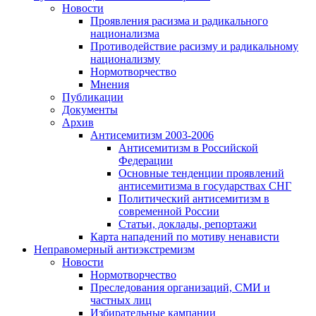
Новости
Проявления расизма и радикального
национализма
Противодействие расизму и радикальному
национализму
Нормотворчество
Мнения
Публикации
Документы
Архив
Антисемитизм 2003-2006
Антисемитизм в Российской
Федерации
Основные тенденции проявлений
антисемитизма в государствах СНГ
Политический антисемитизм в
современной России
Статьи, доклады, репортажи
Карта нападений по мотиву ненависти
Неправомерный антиэкстремизм
Новости
Нормотворчество
Преследования организаций, СМИ и
частных лиц
Избирательные кампании