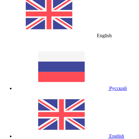
English
Русский
English