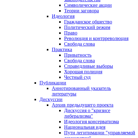
Символические акции
Теории заговора
Идеология
Гражданское общество
Политический режим
Право
Революция и контрреволюция
Свобода слова
Практика
Приватность
Свобода слова
Справедливые выборы
Хорошая полиция
Честный суд
Публикации
Аннотированный указатель
литературы
Дискуссии
Архив предыдущего проекта
Дискуссия о "кризисе
либерализма"
Идеология консерватизма
Национальная идея
Пути легитимации "управляемой