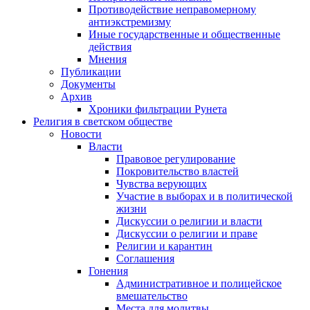
Противодействие неправомерному
антиэкстремизму
Иные государственные и общественные
действия
Мнения
Публикации
Документы
Архив
Хроники фильтрации Рунета
Религия в светском обществе
Новости
Власти
Правовое регулирование
Покровительство властей
Чувства верующих
Участие в выборах и в политической
жизни
Дискуссии о религии и власти
Дискуссии о религии и праве
Религии и карантин
Соглашения
Гонения
Административное и полицейское
вмешательство
Места для молитвы