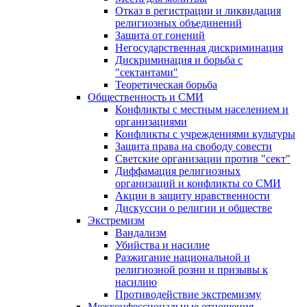
Отказ в регистрации и ликвидация
религиозных объединений
Защита от гонений
Негосударственная дискриминация
Дискриминация и борьба с
"сектантами"
Теоретическая борьба
Общественность и СМИ
Конфликты с местным населением и
организациями
Конфликты с учреждениями культуры
Защита права на свободу совести
Светские организации против "сект"
Диффамация религиозных
организаций и конфликты со СМИ
Акции в защиту нравственности
Дискуссии о религии и обществе
Экстремизм
Вандализм
Убийства и насилие
Разжигание национальной и
религиозной розни и призывы к
насилию
Противодействие экстремизму
Межконфессиональные отношения