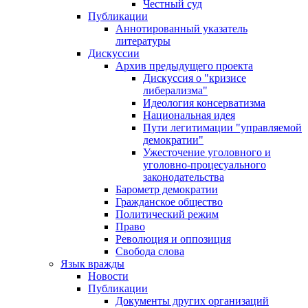
Честный суд
Публикации
Аннотированный указатель
литературы
Дискуссии
Архив предыдущего проекта
Дискуссия о "кризисе
либерализма"
Идеология консерватизма
Национальная идея
Пути легитимации "управляемой
демократии"
Ужесточение уголовного и
уголовно-процесуального
законодательства
Барометр демократии
Гражданское общество
Политический режим
Право
Революция и оппозиция
Свобода слова
Язык вражды
Новости
Публикации
Документы других организаций