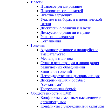
Власти
Правовое регулирование
Покровительство властей
Чувства верующих
Участие в выборах и в политической
жизни
Дискуссии о религии и власти
Дискуссии о религии и праве
Религии и карантин
Соглашения
Гонения
Административное и полицейское
вмешательство
Места для молитвы
Отказ в регистрации и ликвидация
религиозных объединений
Защита от гонений
Негосударственная дискриминация
Дискриминация и борьба с
"сектантами"
Теоретическая борьба
Общественность и СМИ
Конфликты с местным населением и
организациями
Конфликты с учреждениями культуры