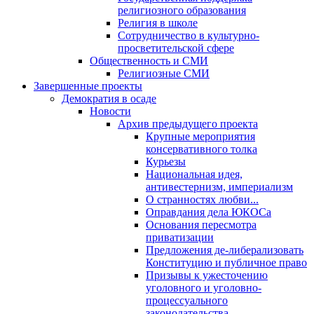
религиозного образования
Религия в школе
Сотрудничество в культурно-
просветительской сфере
Общественность и СМИ
Религиозные СМИ
Завершенные проекты
Демократия в осаде
Новости
Архив предыдущего проекта
Крупные мероприятия
консервативного толка
Курьезы
Национальная идея,
антивестернизм, империализм
О странностях любви...
Оправдания дела ЮКОСа
Основания пересмотра
приватизации
Предложения де-либерализовать
Конституцию и публичное право
Призывы к ужесточению
уголовного и уголовно-
процессуального
законодательства