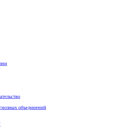
изни
ательство
игиозных объединений
"