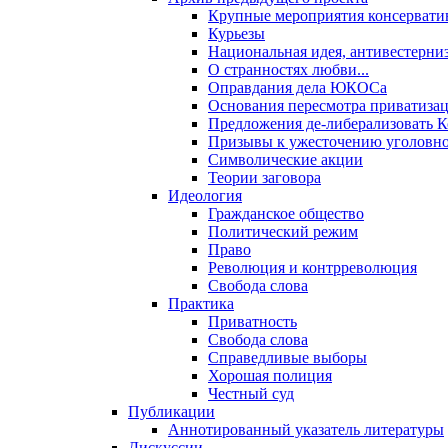
Крупные мероприятия консервати
Курьезы
Национальная идея, антивестерни
О странностях любви...
Оправдания дела ЮКОСа
Основания пересмотра приватиза
Предложения де-либерализовать 
Призывы к ужесточению уголовног
Символические акции
Теории заговора
Идеология
Гражданское общество
Политический режим
Право
Революция и контрреволюция
Свобода слова
Практика
Приватность
Свобода слова
Справедливые выборы
Хорошая полиция
Честный суд
Публикации
Аннотированный указатель литературы
Дискуссии