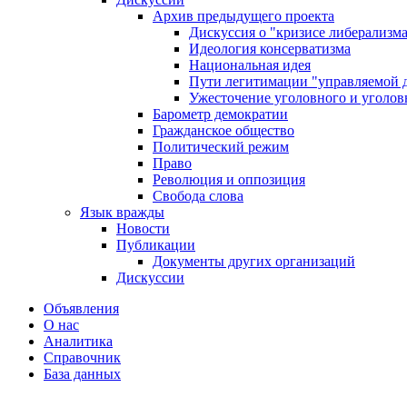
Архив предыдущего проекта
Дискуссия о "кризисе либерализм
Идеология консерватизма
Национальная идея
Пути легитимации "управляемой 
Ужесточение уголовного и уголов
Барометр демократии
Гражданское общество
Политический режим
Право
Революция и оппозиция
Свобода слова
Язык вражды
Новости
Публикации
Документы других организаций
Дискуссии
Объявления
О нас
Аналитика
Справочник
База данных