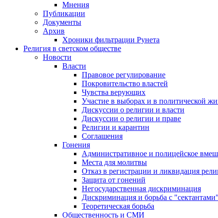
Мнения
Публикации
Документы
Архив
Хроники фильтрации Рунета
Религия в светском обществе
Новости
Власти
Правовое регулирование
Покровительство властей
Чувства верующих
Участие в выборах и в политической ж
Дискуссии о религии и власти
Дискуссии о религии и праве
Религии и карантин
Соглашения
Гонения
Административное и полицейское вмеш
Места для молитвы
Отказ в регистрации и ликвидация рел
Защита от гонений
Негосударственная дискриминация
Дискриминация и борьба с "сектантами
Теоретическая борьба
Общественность и СМИ