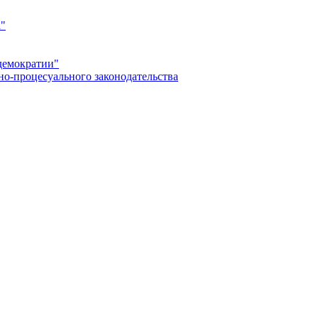
а"
демократии"
но-процесуального законодательства