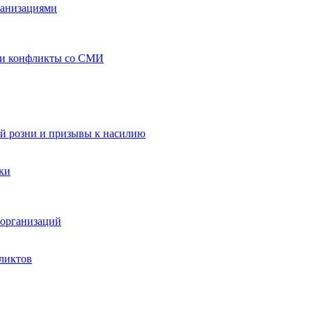
ганизациями
 и конфликты со СМИ
й розни и призывы к насилию
ки
организаций
ликтов