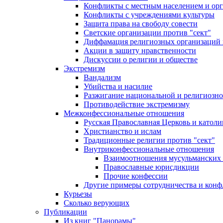
Конфликты с местным населением и ор
Конфликты с учреждениями культуры
Защита права на свободу совести
Светские организации против "сект"
Диффамация религиозных организаций
Акции в защиту нравственности
Дискуссии о религии и обществе
Экстремизм
Вандализм
Убийства и насилие
Разжигание национальной и религиозно
Противодействие экстремизму
Межконфессиональные отношения
Русская Православная Церковь и католи
Христианство и ислам
Традиционные религии против "сект"
Внутриконфессиональные отношения
Взаимоотношения мусульманских 
Православные юрисдикции
Прочие конфессии
Другие примеры сотрудничества и конф
Курьезы
Сколько верующих
Публикации
Из книг "Панорамы"