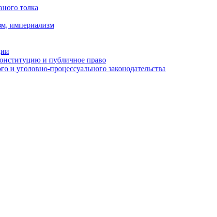
вного толка
зм, империализм
ции
Конституцию и публичное право
о и уголовно-процессуального законодательства