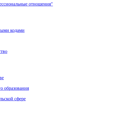
фессиональные отношения"
мыми кодами
ство
ве
го образования
льской сфере