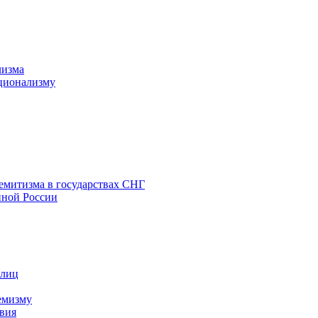
лизма
ционализму
емитизма в государствах СНГ
нной России
 лиц
емизму
вия