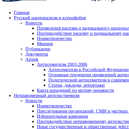
Главная
Русский национализм и ксенофобия
Новости
Проявления расизма и радикального национа
Противодействие расизму и радикальному на
Нормотворчество
Мнения
Публикации
Документы
Архив
Антисемитизм 2003-2006
Антисемитизм в Российской Федерации
Основные тенденции проявлений антис
Политический антисемитизм в совреме
Статьи, доклады, репортажи
Карта нападений по мотиву ненависти
Неправомерный антиэкстремизм
Новости
Нормотворчество
Преследования организаций, СМИ и частных
Избирательные кампании
Противодействие неправомерному антиэкстр
Иные государственные и общественные дейст