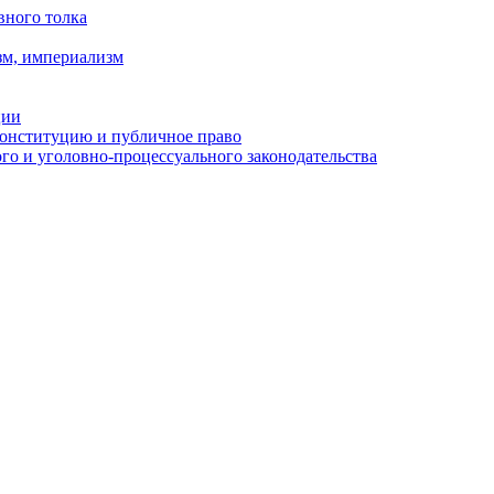
вного толка
зм, империализм
ции
Конституцию и публичное право
о и уголовно-процессуального законодательства