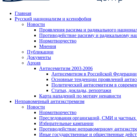
Главная
Русский национализм и ксенофобия
Новости
Проявления расизма и радикального национа
Противодействие расизму и радикальному на
Нормотворчество
Мнения
Публикации
Документы
Архив
Антисемитизм 2003-2006
Антисемитизм в Российской Федерации
Основные тенденции проявлений антис
Политический антисемитизм в совреме
Статьи, доклады, репортажи
Карта нападений по мотиву ненависти
Неправомерный антиэкстремизм
Новости
Нормотворчество
Преследования организаций, СМИ и частных
Избирательные кампании
Противодействие неправомерному антиэкстр
Иные государственные и общественные дейст