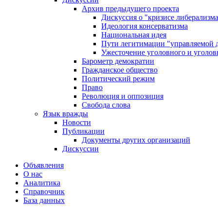
Архив предыдущего проекта
Дискуссия о "кризисе либерализм
Идеология консерватизма
Национальная идея
Пути легитимации "управляемой 
Ужесточение уголовного и уголов
Барометр демократии
Гражданское общество
Политический режим
Право
Революция и оппозиция
Свобода слова
Язык вражды
Новости
Публикации
Документы других организаций
Дискуссии
Объявления
О нас
Аналитика
Справочник
База данных