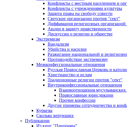
Конфликты с местным населением и ор
Конфликты с учреждениями культуры
Защита права на свободу совести
Светские организации против "сект"
Диффамация религиозных организаций
Акции в защиту нравственности
Дискуссии о религии и обществе
Экстремизм
Вандализм
Убийства и насилие
Разжигание национальной и религиозно
Противодействие экстремизму
Межконфессиональные отношения
Русская Православная Церковь и католи
Христианство и ислам
Традиционные религии против "сект"
Внутриконфессиональные отношения
Взаимоотношения мусульманских 
Православные юрисдикции
Прочие конфессии
Другие примеры сотрудничества и конф
Курьезы
Сколько верующих
Публикации
Из книг "Панорамы"