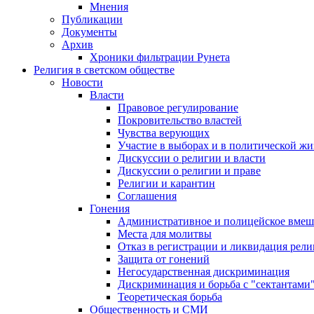
Мнения
Публикации
Документы
Архив
Хроники фильтрации Рунета
Религия в светском обществе
Новости
Власти
Правовое регулирование
Покровительство властей
Чувства верующих
Участие в выборах и в политической ж
Дискуссии о религии и власти
Дискуссии о религии и праве
Религии и карантин
Соглашения
Гонения
Административное и полицейское вмеш
Места для молитвы
Отказ в регистрации и ликвидация рел
Защита от гонений
Негосударственная дискриминация
Дискриминация и борьба с "сектантами
Теоретическая борьба
Общественность и СМИ