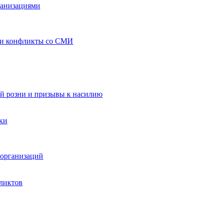
ганизациями
 и конфликты со СМИ
й розни и призывы к насилию
ки
организаций
ликтов