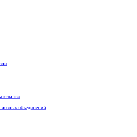
изни
ательство
игиозных объединений
"