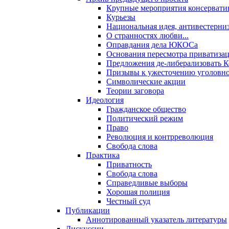
Крупные мероприятия консервати
Курьезы
Национальная идея, антивестерни
О странностях любви...
Оправдания дела ЮКОСа
Основания пересмотра приватиза
Предложения де-либерализовать 
Призывы к ужесточению уголовног
Символические акции
Теории заговора
Идеология
Гражданское общество
Политический режим
Право
Революция и контрреволюция
Свобода слова
Практика
Приватность
Свобода слова
Справедливые выборы
Хорошая полиция
Честный суд
Публикации
Аннотированный указатель литературы
Дискуссии