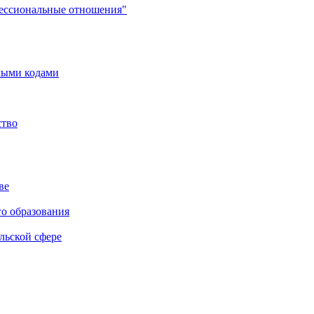
фессиональные отношения"
мыми кодами
ство
ве
го образования
льской сфере