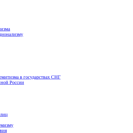
лизма
ционализму
емитизма в государствах СНГ
нной России
 лиц
емизму
вия