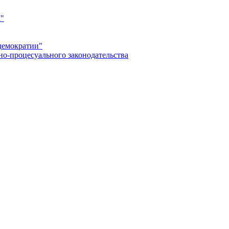
а"
демократии"
но-процесуального законодательства