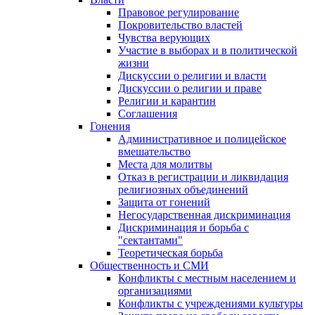
Правовое регулирование
Покровительство властей
Чувства верующих
Участие в выборах и в политической
жизни
Дискуссии о религии и власти
Дискуссии о религии и праве
Религии и карантин
Соглашения
Гонения
Административное и полицейское
вмешательство
Места для молитвы
Отказ в регистрации и ликвидация
религиозных объединений
Защита от гонений
Негосударственная дискриминация
Дискриминация и борьба с
"сектантами"
Теоретическая борьба
Общественность и СМИ
Конфликты с местным населением и
организациями
Конфликты с учреждениями культуры