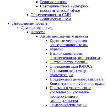
Религия в школе
Сотрудничество в культурно-
просветительской сфере
Общественность и СМИ
Религиозные СМИ
Завершенные проекты
Демократия в осаде
Новости
Архив предыдущего проекта
Крупные мероприятия
консервативного толка
Курьезы
Национальная идея,
антивестернизм, империализм
О странностях любви...
Оправдания дела ЮКОСа
Основания пересмотра
приватизации
Предложения де-либерализовать
Конституцию и публичное право
Призывы к ужесточению
уголовного и уголовно-
процессуального
законодательства
Символические акции