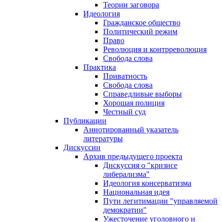
Теории заговора
Идеология
Гражданское общество
Политический режим
Право
Революция и контрреволюция
Свобода слова
Практика
Приватность
Свобода слова
Справедливые выборы
Хорошая полиция
Честный суд
Публикации
Аннотированный указатель
литературы
Дискуссии
Архив предыдущего проекта
Дискуссия о "кризисе
либерализма"
Идеология консерватизма
Национальная идея
Пути легитимации "управляемой
демократии"
Ужесточение уголовного и