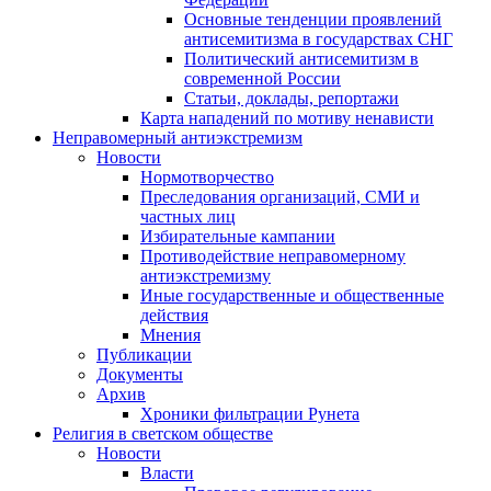
Основные тенденции проявлений
антисемитизма в государствах СНГ
Политический антисемитизм в
современной России
Статьи, доклады, репортажи
Карта нападений по мотиву ненависти
Неправомерный антиэкстремизм
Новости
Нормотворчество
Преследования организаций, СМИ и
частных лиц
Избирательные кампании
Противодействие неправомерному
антиэкстремизму
Иные государственные и общественные
действия
Мнения
Публикации
Документы
Архив
Хроники фильтрации Рунета
Религия в светском обществе
Новости
Власти