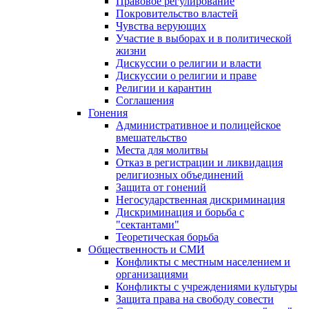
Правовое регулирование
Покровительство властей
Чувства верующих
Участие в выборах и в политической
жизни
Дискуссии о религии и власти
Дискуссии о религии и праве
Религии и карантин
Соглашения
Гонения
Административное и полицейское
вмешательство
Места для молитвы
Отказ в регистрации и ликвидация
религиозных объединений
Защита от гонений
Негосударственная дискриминация
Дискриминация и борьба с
"сектантами"
Теоретическая борьба
Общественность и СМИ
Конфликты с местным населением и
организациями
Конфликты с учреждениями культуры
Защита права на свободу совести