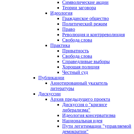
Символические акции
Теории заговора
Идеология
Гражданское общество
Политический режим
Право
Революция и контрреволюция
Свобода слова
Практика
Приватность
Свобода слова
Справедливые выборы
Хорошая полиция
Честный суд
Публикации
Аннотированный указатель
литературы
Дискуссии
Архив предыдущего проекта
Дискуссия о "кризисе
либерализма"
Идеология консерватизма
Национальная идея
Пути легитимации "управляемой
демократии"