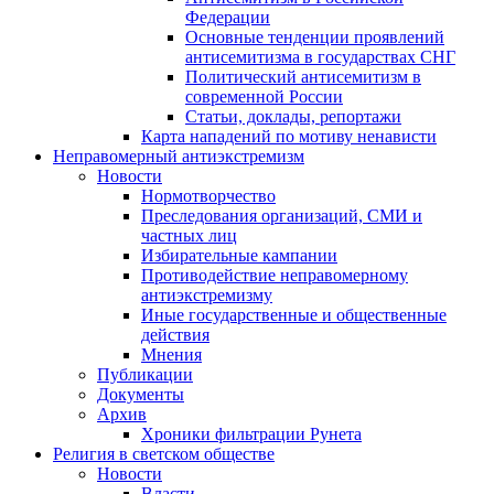
Федерации
Основные тенденции проявлений
антисемитизма в государствах СНГ
Политический антисемитизм в
современной России
Статьи, доклады, репортажи
Карта нападений по мотиву ненависти
Неправомерный антиэкстремизм
Новости
Нормотворчество
Преследования организаций, СМИ и
частных лиц
Избирательные кампании
Противодействие неправомерному
антиэкстремизму
Иные государственные и общественные
действия
Мнения
Публикации
Документы
Архив
Хроники фильтрации Рунета
Религия в светском обществе
Новости
Власти