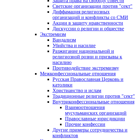
Защита права на свободу совести
Светские организации против "сект"
Диффамация религиозных
организаций и конфликты со СМИ
Акции в защиту нравственности
Дискуссии о религии и обществе
Экстремизм
Вандализм
Убийства и насилие
Разжигание национальной и
религиозной розни и призывы к
насилию
Противодействие экстремизму
Межконфессиональные отношения
Русская Православная Церковь и
католики
Христианство и ислам
Традиционные религии против "сект"
Внутриконфессиональные отношения
Взаимоотношения
мусульманских организаций
Православные юрисдикции
Прочие конфессии
Другие примеры сотрудничества и
конфликтов