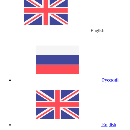
English
Русский
English