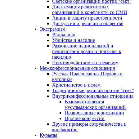
Светские организации против "сект"
Диффамация религиозных
организаций и конфликты со СМИ
Акции в защиту нравственности
Дискуссии о религии и обществе
Экстремизм
Вандализм
Убийства и насилие
Разжигание национальной и
религиозной розни и призывы к
насилию
Противодействие экстремизму
Межконфессиональные отношения
Русская Православная Церковь и
католики
Христианство и ислам
Традиционные религии против "сект"
Внутриконфессиональные отношения
Взаимоотношения
мусульманских организаций
Православные юрисдикции
Прочие конфессии
Другие примеры сотрудничества и
конфликтов
Курьезы