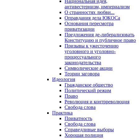
Национальная идея,
антивестернизм, империализм
О странностях любви...
Оправдания дела ЮКОСа
Основания пересмотра
приватизации
Предложения де-либерализовать
Конституцию и публичное право
Призывы к ужесточению
уголовного и уголовно-
процессуального
законодательства
Символические акции
Теории заговора
Идеология
Гражданское общество
Политический режим
Право
Революция и контрреволюция
Свобода слова
Практика
Приватность
Свобода слова
Справедливые выборы
Хорошая полиция