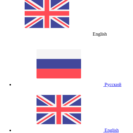
English
Русский
English