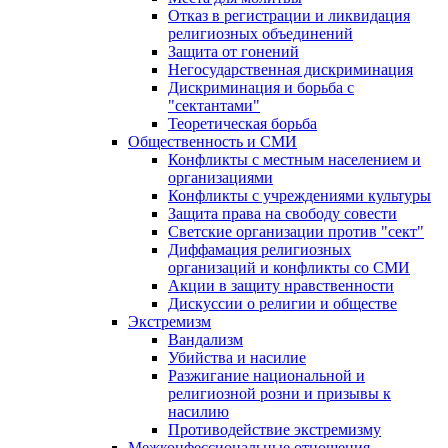
Отказ в регистрации и ликвидация
религиозных объединений
Защита от гонений
Негосударственная дискриминация
Дискриминация и борьба с
"сектантами"
Теоретическая борьба
Общественность и СМИ
Конфликты с местным населением и
организациями
Конфликты с учреждениями культуры
Защита права на свободу совести
Светские организации против "сект"
Диффамация религиозных
организаций и конфликты со СМИ
Акции в защиту нравственности
Дискуссии о религии и обществе
Экстремизм
Вандализм
Убийства и насилие
Разжигание национальной и
религиозной розни и призывы к
насилию
Противодействие экстремизму
Межконфессиональные отношения