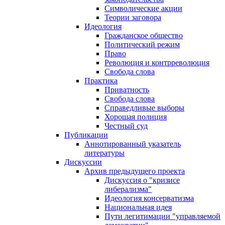
Символические акции
Теории заговора
Идеология
Гражданское общество
Политический режим
Право
Революция и контрреволюция
Свобода слова
Практика
Приватность
Свобода слова
Справедливые выборы
Хорошая полиция
Честный суд
Публикации
Аннотированный указатель
литературы
Дискуссии
Архив предыдущего проекта
Дискуссия о "кризисе
либерализма"
Идеология консерватизма
Национальная идея
Пути легитимации "управляемой