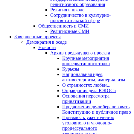
религиозного образования
Религия в школе
Сотрудничество в культурно-
просветительской сфере
Общественность и СМИ
Религиозные СМИ
Завершенные проекты
Демократия в осаде
Новости
Архив предыдущего проекта
Крупные мероприятия
консервативного толка
Курьезы
Национальная идея,
антивестернизм, империализм
О странностях любви...
Оправдания дела ЮКОСа
Основания пересмотра
приватизации
Предложения де-либерализовать
Конституцию и публичное право
Призывы к ужесточению
уголовного и уголовно-
процессуального
законодательства