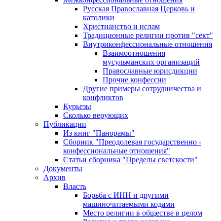
Русская Православная Церковь и
католики
Христианство и ислам
Традиционные религии против "сект"
Внутриконфессиональные отношения
Взаимоотношения
мусульманских организаций
Православные юрисдикции
Прочие конфессии
Другие примеры сотрудничества и
конфликтов
Курьезы
Сколько верующих
Публикации
Из книг "Панорамы"
Сборник "Преодолевая государственно -
конфессиональные отношения"
Статьи сборника "Пределы светскости"
Документы
Архив
Власть
Борьба с ИНН и другими
машиночитаемыми кодами
Место религии в обществе в целом