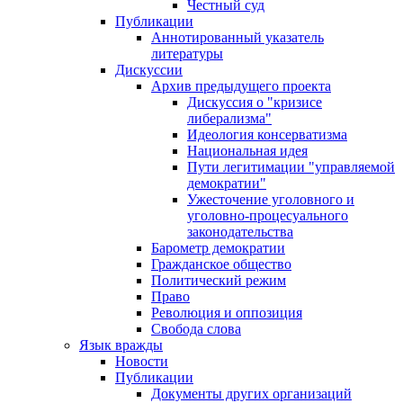
Честный суд
Публикации
Аннотированный указатель
литературы
Дискуссии
Архив предыдущего проекта
Дискуссия о "кризисе
либерализма"
Идеология консерватизма
Национальная идея
Пути легитимации "управляемой
демократии"
Ужесточение уголовного и
уголовно-процесуального
законодательства
Барометр демократии
Гражданское общество
Политический режим
Право
Революция и оппозиция
Свобода слова
Язык вражды
Новости
Публикации
Документы других организаций