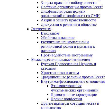
Защита права на свободу совести
Светские организации против "сект"
Диффамация религиозных
организаций и конфликты со СМИ
Акции в защиту нравственности
Дискуссии о религии и обществе
Экстремизм
Вандализм
Убийства и насилие
Разжигание национальной и
религиозной розни и призывы к
насилию
Противодействие экстремизму
Межконфессиональные отношения
Русская Православная Церковь и
католики
Христианство и ислам
Традиционные религии против "сект"
Внутриконфессиональные отношения
Взаимоотношения
мусульманских организаций
Православные юрисдикции
Прочие конфессии
Другие примеры сотрудничества и
конфликтов