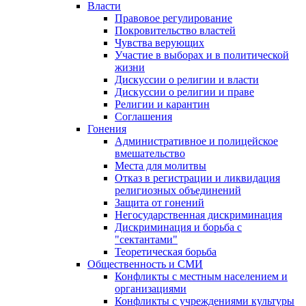
Власти
Правовое регулирование
Покровительство властей
Чувства верующих
Участие в выборах и в политической
жизни
Дискуссии о религии и власти
Дискуссии о религии и праве
Религии и карантин
Соглашения
Гонения
Административное и полицейское
вмешательство
Места для молитвы
Отказ в регистрации и ликвидация
религиозных объединений
Защита от гонений
Негосударственная дискриминация
Дискриминация и борьба с
"сектантами"
Теоретическая борьба
Общественность и СМИ
Конфликты с местным населением и
организациями
Конфликты с учреждениями культуры