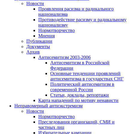
Новости
Проявления расизма и радикального
национализма
Противодействие расизму и радикальному
национализму
Нормотворчество
Мнения
Публикации
Документы
Архив
Антисемитизм 2003-2006
Антисемитизм в Российской
Федерации
Основные тенденции проявлений
антисемитизма в государствах СНГ
Политический антисемитизм в
современной России
Статьи, доклады, репортажи
Карта нападений по мотиву ненависти
Неправомерный антиэкстремизм
Новости
Нормотворчество
Преследования организаций, СМИ и
частных лиц
Избирательные кампании