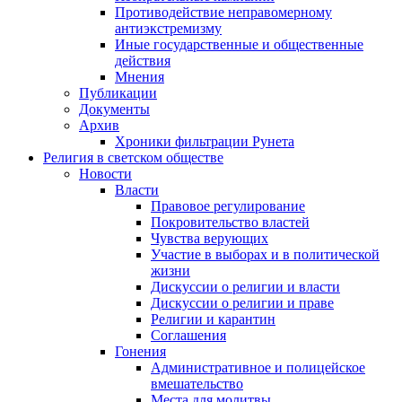
Противодействие неправомерному
антиэкстремизму
Иные государственные и общественные
действия
Мнения
Публикации
Документы
Архив
Хроники фильтрации Рунета
Религия в светском обществе
Новости
Власти
Правовое регулирование
Покровительство властей
Чувства верующих
Участие в выборах и в политической
жизни
Дискуссии о религии и власти
Дискуссии о религии и праве
Религии и карантин
Соглашения
Гонения
Административное и полицейское
вмешательство
Места для молитвы