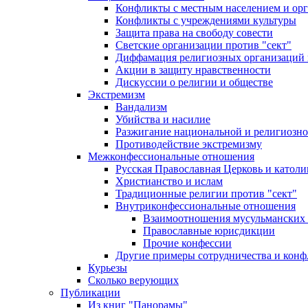
Конфликты с местным населением и ор
Конфликты с учреждениями культуры
Защита права на свободу совести
Светские организации против "сект"
Диффамация религиозных организаций
Акции в защиту нравственности
Дискуссии о религии и обществе
Экстремизм
Вандализм
Убийства и насилие
Разжигание национальной и религиозно
Противодействие экстремизму
Межконфессиональные отношения
Русская Православная Церковь и католи
Христианство и ислам
Традиционные религии против "сект"
Внутриконфессиональные отношения
Взаимоотношения мусульманских 
Православные юрисдикции
Прочие конфессии
Другие примеры сотрудничества и конф
Курьезы
Сколько верующих
Публикации
Из книг "Панорамы"