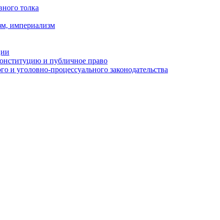
вного толка
зм, империализм
ции
Конституцию и публичное право
о и уголовно-процессуального законодательства