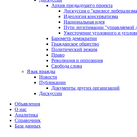
Архив предыдущего проекта
Дискуссия о "кризисе либерализм
Идеология консерватизма
Национальная идея
Пути легитимации "управляемой 
Ужесточение уголовного и уголов
Барометр демократии
Гражданское общество
Политический режим
Право
Революция и оппозиция
Свобода слова
Язык вражды
Новости
Публикации
Документы других организаций
Дискуссии
Объявления
О нас
Аналитика
Справочник
База данных