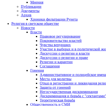
Мнения
Публикации
Документы
Архив
Хроники фильтрации Рунета
Религия в светском обществе
Новости
Власти
Правовое регулирование
Покровительство властей
Чувства верующих
Участие в выборах и в политической ж
Дискуссии о религии и власти
Дискуссии о религии и праве
Религии и карантин
Соглашения
Гонения
Административное и полицейское вмеш
Места для молитвы
Отказ в регистрации и ликвидация рел
Защита от гонений
Негосударственная дискриминация
Дискриминация и борьба с "сектантами
Теоретическая борьба
Общественность и СМИ