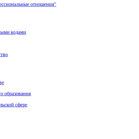
фессиональные отношения"
мыми кодами
ство
ве
го образования
льской сфере