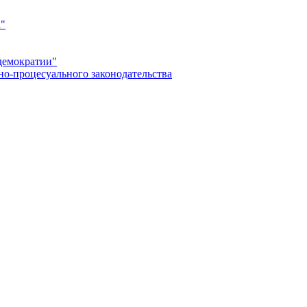
а"
демократии"
но-процесуального законодательства