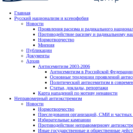
Главная
Русский национализм и ксенофобия
Новости
Проявления расизма и радикального национа
Противодействие расизму и радикальному на
Нормотворчество
Мнения
Публикации
Документы
Архив
Антисемитизм 2003-2006
Антисемитизм в Российской Федерации
Основные тенденции проявлений антис
Политический антисемитизм в совреме
Статьи, доклады, репортажи
Карта нападений по мотиву ненависти
Неправомерный антиэкстремизм
Новости
Нормотворчество
Преследования организаций, СМИ и частных
Избирательные кампании
Противодействие неправомерному антиэкстр
Иные государственные и общественные дейст