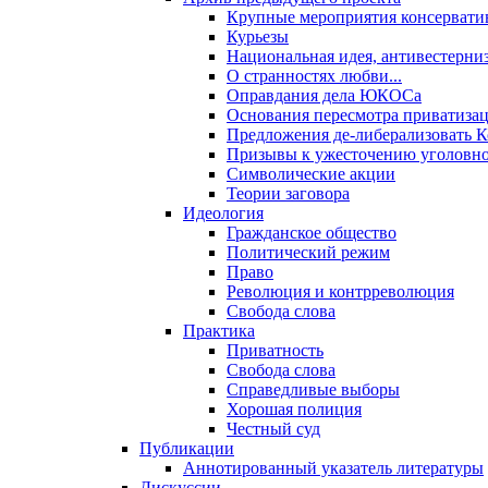
Крупные мероприятия консервати
Курьезы
Национальная идея, антивестерни
О странностях любви...
Оправдания дела ЮКОСа
Основания пересмотра приватиза
Предложения де-либерализовать 
Призывы к ужесточению уголовног
Символические акции
Теории заговора
Идеология
Гражданское общество
Политический режим
Право
Революция и контрреволюция
Свобода слова
Практика
Приватность
Свобода слова
Справедливые выборы
Хорошая полиция
Честный суд
Публикации
Аннотированный указатель литературы
Дискуссии