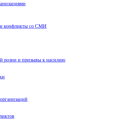
ганизациями
 и конфликты со СМИ
й розни и призывы к насилию
ки
организаций
ликтов