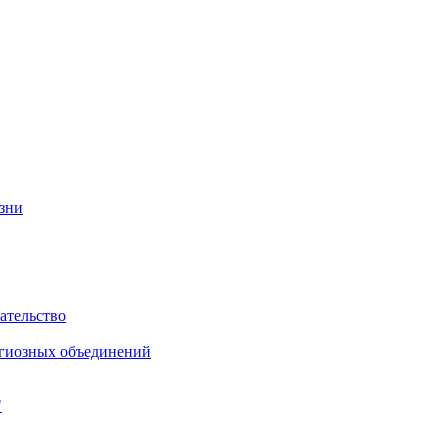
изни
ательство
игиозных объединений
"