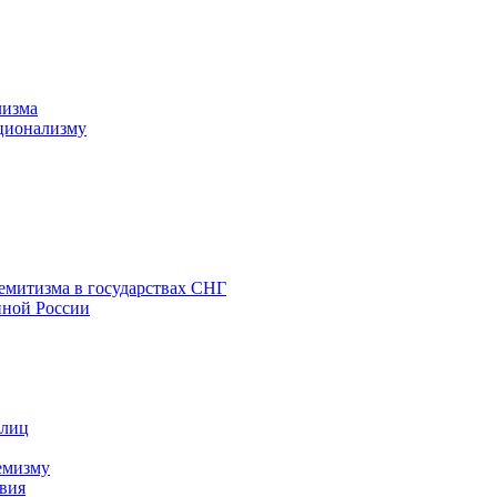
лизма
ционализму
емитизма в государствах СНГ
нной России
 лиц
емизму
вия