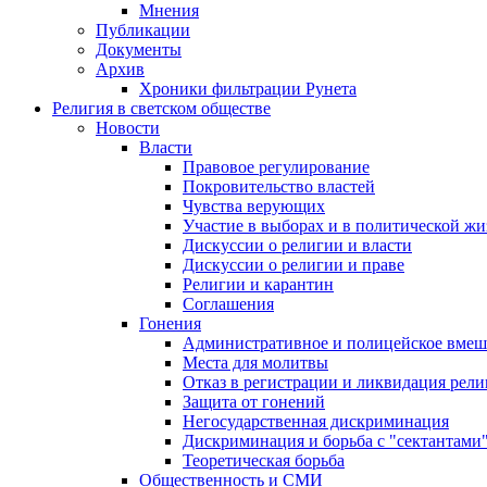
Мнения
Публикации
Документы
Архив
Хроники фильтрации Рунета
Религия в светском обществе
Новости
Власти
Правовое регулирование
Покровительство властей
Чувства верующих
Участие в выборах и в политической ж
Дискуссии о религии и власти
Дискуссии о религии и праве
Религии и карантин
Соглашения
Гонения
Административное и полицейское вмеш
Места для молитвы
Отказ в регистрации и ликвидация рел
Защита от гонений
Негосударственная дискриминация
Дискриминация и борьба с "сектантами
Теоретическая борьба
Общественность и СМИ