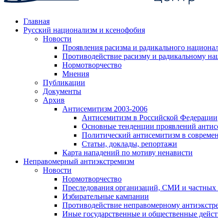
Главная
Русский национализм и ксенофобия
Новости
Проявления расизма и радикального национа
Противодействие расизму и радикальному на
Нормотворчество
Мнения
Публикации
Документы
Архив
Антисемитизм 2003-2006
Антисемитизм в Российской Федерации
Основные тенденции проявлений антис
Политический антисемитизм в совреме
Статьи, доклады, репортажи
Карта нападений по мотиву ненависти
Неправомерный антиэкстремизм
Новости
Нормотворчество
Преследования организаций, СМИ и частных
Избирательные кампании
Противодействие неправомерному антиэкстр
Иные государственные и общественные дейст