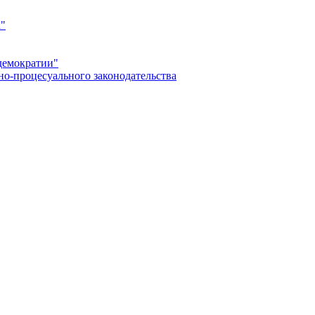
а"
демократии"
но-процесуального законодательства