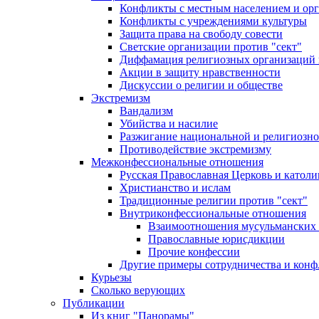
Конфликты с местным населением и ор
Конфликты с учреждениями культуры
Защита права на свободу совести
Светские организации против "сект"
Диффамация религиозных организаций
Акции в защиту нравственности
Дискуссии о религии и обществе
Экстремизм
Вандализм
Убийства и насилие
Разжигание национальной и религиозно
Противодействие экстремизму
Межконфессиональные отношения
Русская Православная Церковь и католи
Христианство и ислам
Традиционные религии против "сект"
Внутриконфессиональные отношения
Взаимоотношения мусульманских 
Православные юрисдикции
Прочие конфессии
Другие примеры сотрудничества и конф
Курьезы
Сколько верующих
Публикации
Из книг "Панорамы"