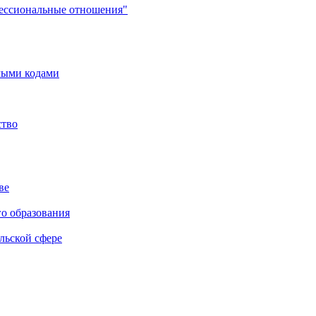
фессиональные отношения"
мыми кодами
ство
ве
го образования
льской сфере