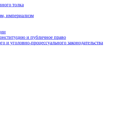
вного толка
зм, империализм
ции
Конституцию и публичное право
о и уголовно-процессуального законодательства