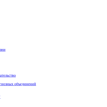
изни
ательство
игиозных объединений
"