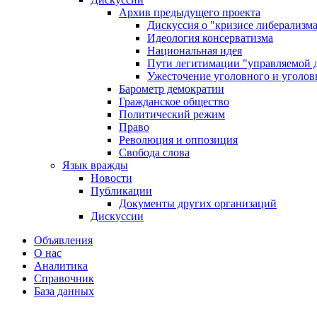
Архив предыдущего проекта
Дискуссия о "кризисе либерализм
Идеология консерватизма
Национальная идея
Пути легитимации "управляемой 
Ужесточение уголовного и уголов
Барометр демократии
Гражданское общество
Политический режим
Право
Революция и оппозиция
Свобода слова
Язык вражды
Новости
Публикации
Документы других организаций
Дискуссии
Объявления
О нас
Аналитика
Справочник
База данных