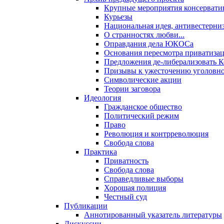
Крупные мероприятия консервати
Курьезы
Национальная идея, антивестерни
О странностях любви...
Оправдания дела ЮКОСа
Основания пересмотра приватиза
Предложения де-либерализовать 
Призывы к ужесточению уголовног
Символические акции
Теории заговора
Идеология
Гражданское общество
Политический режим
Право
Революция и контрреволюция
Свобода слова
Практика
Приватность
Свобода слова
Справедливые выборы
Хорошая полиция
Честный суд
Публикации
Аннотированный указатель литературы
Дискуссии