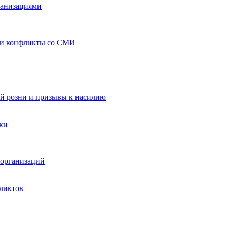
ганизациями
 и конфликты со СМИ
й розни и призывы к насилию
ки
организаций
ликтов