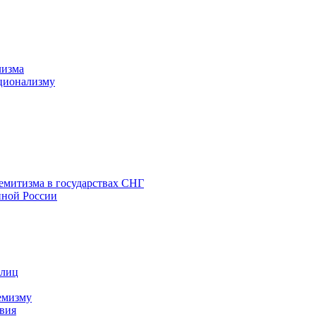
лизма
ционализму
емитизма в государствах СНГ
нной России
 лиц
емизму
вия