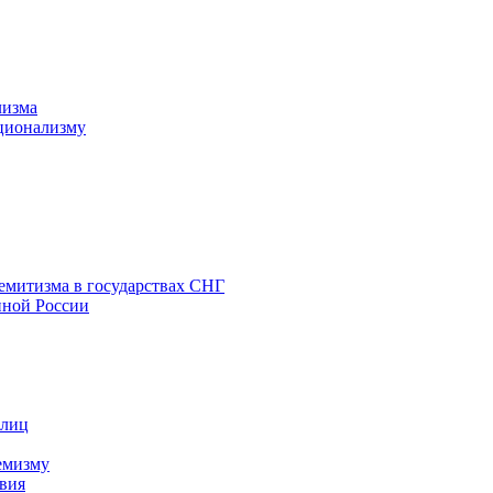
лизма
ционализму
емитизма в государствах СНГ
нной России
 лиц
емизму
вия