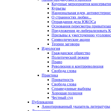
Крупные мероприятия консервати
Курьезы
Национальная идея, антивестерни
О странностях любви...
Оправдания дела ЮКОСа
Основания пересмотра приватиза
Предложения де-либерализовать 
Призывы к ужесточению уголовног
Символические акции
Теории заговора
Идеология
Гражданское общество
Политический режим
Право
Революция и контрреволюция
Свобода слова
Практика
Приватность
Свобода слова
Справедливые выборы
Хорошая полиция
Честный суд
Публикации
Аннотированный указатель литературы
Дискуссии