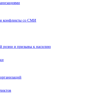
ганизациями
 и конфликты со СМИ
й розни и призывы к насилию
ки
организаций
ликтов