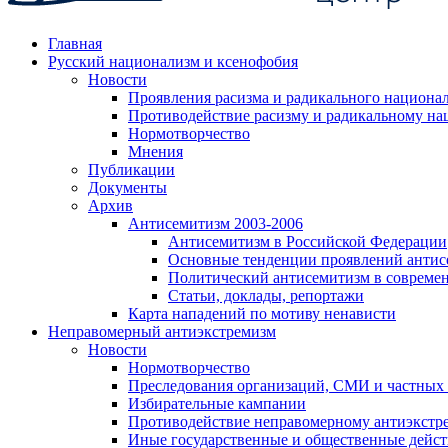
Главная
Русский национализм и ксенофобия
Новости
Проявления расизма и радикального национа
Противодействие расизму и радикальному на
Нормотворчество
Мнения
Публикации
Документы
Архив
Антисемитизм 2003-2006
Антисемитизм в Российской Федерации
Основные тенденции проявлений антис
Политический антисемитизм в совреме
Статьи, доклады, репортажи
Карта нападений по мотиву ненависти
Неправомерный антиэкстремизм
Новости
Нормотворчество
Преследования организаций, СМИ и частных
Избирательные кампании
Противодействие неправомерному антиэкстр
Иные государственные и общественные дейст