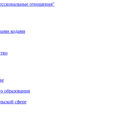
фессиональные отношения"
мыми кодами
ство
ве
го образования
льской сфере