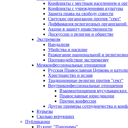
Конфликты с местным населением и ор
Конфликты с учреждениями культуры
Защита права на свободу совести
Светские организации против "сект"
Диффамация религиозных организаций
Акции в защиту нравственности
Дискуссии о религии и обществе
Экстремизм
Вандализм
Убийства и насилие
Разжигание национальной и религиозно
Противодействие экстремизму
Межконфессиональные отношения
Русская Православная Церковь и католи
Христианство и ислам
Традиционные религии против "сект"
Внутриконфессиональные отношения
Взаимоотношения мусульманских 
Православные юрисдикции
Прочие конфессии
Другие примеры сотрудничества и конф
Курьезы
Сколько верующих
Публикации
Из книг "Панорамы"