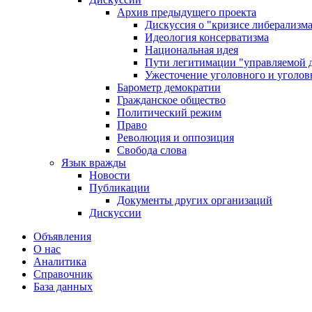
Архив предыдущего проекта
Дискуссия о "кризисе либерализм
Идеология консерватизма
Национальная идея
Пути легитимации "управляемой 
Ужесточение уголовного и уголов
Барометр демократии
Гражданское общество
Политический режим
Право
Революция и оппозиция
Свобода слова
Язык вражды
Новости
Публикации
Документы других организаций
Дискуссии
Объявления
О нас
Аналитика
Справочник
База данных