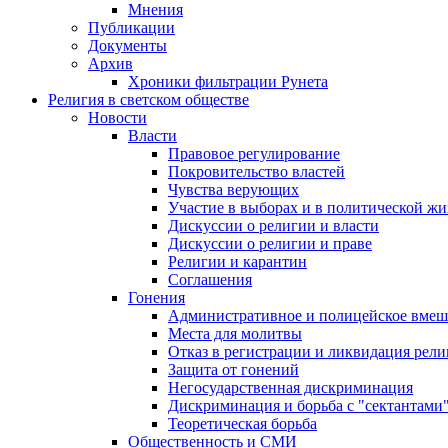
Мнения
Публикации
Документы
Архив
Хроники фильтрации Рунета
Религия в светском обществе
Новости
Власти
Правовое регулирование
Покровительство властей
Чувства верующих
Участие в выборах и в политической ж
Дискуссии о религии и власти
Дискуссии о религии и праве
Религии и карантин
Соглашения
Гонения
Административное и полицейское вмеш
Места для молитвы
Отказ в регистрации и ликвидация рел
Защита от гонений
Негосударственная дискриминация
Дискриминация и борьба с "сектантами
Теоретическая борьба
Общественность и СМИ