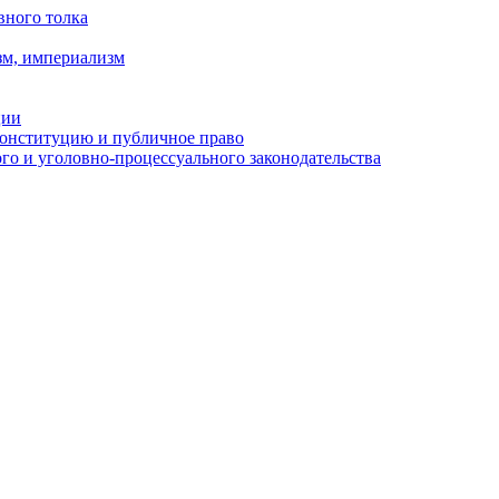
вного толка
зм, империализм
ции
Конституцию и публичное право
о и уголовно-процессуального законодательства