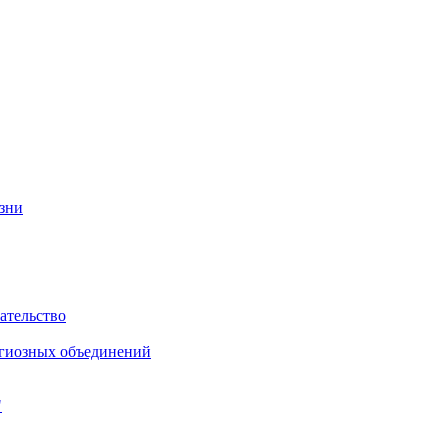
изни
ательство
игиозных объединений
"