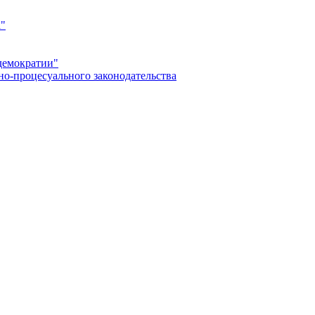
а"
демократии"
но-процесуального законодательства