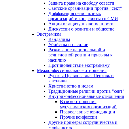
Защита права на свободу совести
Светские организации против "сект"
Диффамация религиозных
организаций и конфликты со СМИ
Акции в защиту нравственности
Дискуссии о религии и обществе
Экстремизм
Вандализм
Убийства и насилие
Разжигание национальной и
религиозной розни и призывы к
насилию
Противодействие экстремизму
Межконфессиональные отношения
Русская Православная Церковь и
католики
Христианство и ислам
Традиционные религии против "сект"
Внутриконфессиональные отношения
Взаимоотношения
мусульманских организаций
Православные юрисдикции
Прочие конфессии
Другие примеры сотрудничества и
конфликтов