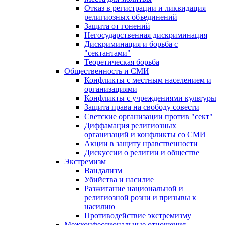
Отказ в регистрации и ликвидация
религиозных объединений
Защита от гонений
Негосударственная дискриминация
Дискриминация и борьба с
"сектантами"
Теоретическая борьба
Общественность и СМИ
Конфликты с местным населением и
организациями
Конфликты с учреждениями культуры
Защита права на свободу совести
Светские организации против "сект"
Диффамация религиозных
организаций и конфликты со СМИ
Акции в защиту нравственности
Дискуссии о религии и обществе
Экстремизм
Вандализм
Убийства и насилие
Разжигание национальной и
религиозной розни и призывы к
насилию
Противодействие экстремизму
Межконфессиональные отношения