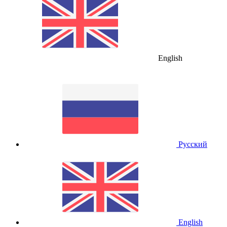
English
Русский
English