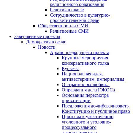
религиозного образования
Религия в школе
Сотрудничество в культурно-
просветительской сфере
Общественность и СМИ
Религиозные СМИ
Завершенные проекты
Демократия в осаде
Новости
Архив предыдущего проекта
Крупные мероприятия
консервативного толка
Курьезы
Национальная идея,
антивестернизм, империализм
О странностях любви...
Оправдания дела ЮКОСа
Основания пересмотра
приватизации
Предложения де-либерализовать
Конституцию и публичное право
Призывы к ужесточению
уголовного и уголовно-
процессуального
законодательства