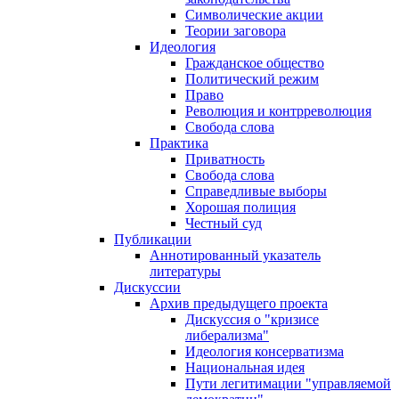
Символические акции
Теории заговора
Идеология
Гражданское общество
Политический режим
Право
Революция и контрреволюция
Свобода слова
Практика
Приватность
Свобода слова
Справедливые выборы
Хорошая полиция
Честный суд
Публикации
Аннотированный указатель
литературы
Дискуссии
Архив предыдущего проекта
Дискуссия о "кризисе
либерализма"
Идеология консерватизма
Национальная идея
Пути легитимации "управляемой