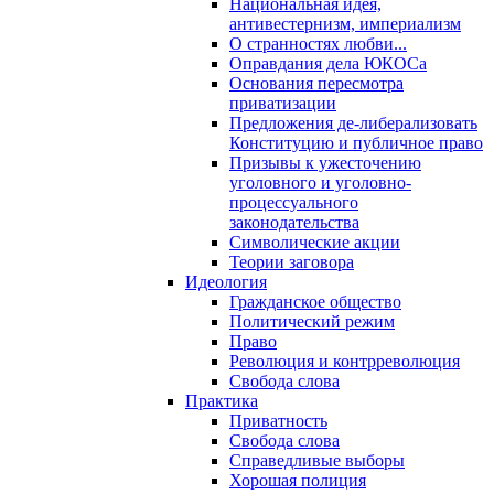
Национальная идея,
антивестернизм, империализм
О странностях любви...
Оправдания дела ЮКОСа
Основания пересмотра
приватизации
Предложения де-либерализовать
Конституцию и публичное право
Призывы к ужесточению
уголовного и уголовно-
процессуального
законодательства
Символические акции
Теории заговора
Идеология
Гражданское общество
Политический режим
Право
Революция и контрреволюция
Свобода слова
Практика
Приватность
Свобода слова
Справедливые выборы
Хорошая полиция