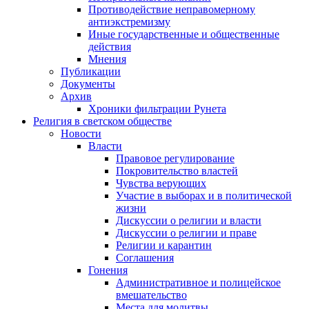
Противодействие неправомерному
антиэкстремизму
Иные государственные и общественные
действия
Мнения
Публикации
Документы
Архив
Хроники фильтрации Рунета
Религия в светском обществе
Новости
Власти
Правовое регулирование
Покровительство властей
Чувства верующих
Участие в выборах и в политической
жизни
Дискуссии о религии и власти
Дискуссии о религии и праве
Религии и карантин
Соглашения
Гонения
Административное и полицейское
вмешательство
Места для молитвы