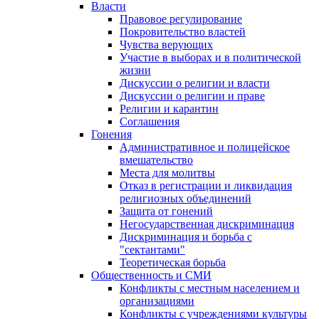
Власти
Правовое регулирование
Покровительство властей
Чувства верующих
Участие в выборах и в политической
жизни
Дискуссии о религии и власти
Дискуссии о религии и праве
Религии и карантин
Соглашения
Гонения
Административное и полицейское
вмешательство
Места для молитвы
Отказ в регистрации и ликвидация
религиозных объединений
Защита от гонений
Негосударственная дискриминация
Дискриминация и борьба с
"сектантами"
Теоретическая борьба
Общественность и СМИ
Конфликты с местным населением и
организациями
Конфликты с учреждениями культуры