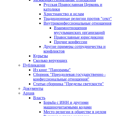
Русская Православная Церковь и
католики
Христианство и ислам
Традиционные религии против "сект"
Внутриконфессиональные отношения
Взаимоотношения
мусульманских организаций
Православные юрисдикции
Прочие конфессии
Другие примеры сотрудничества и
конфликтов
Курьезы
Сколько верующих
Публикации
Из книг "Панорамы"
Сборник "Преодолевая государственно -
конфессиональные отношения"
Статьи сборника "Пределы светскости"
Документы
Архив
Власть
Борьба с ИНН и другими
машиночитаемыми кодами
Место религии в обществе в целом