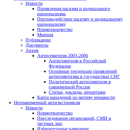
Новости
Проявления расизма и радикального
национализма
Противодействие расизму и радикальному
национализму
Нормотворчество
Мнения
Публикации
Документы
Архив
Антисемитизм 2003-2006
Антисемитизм в Российской
Федерации
Основные тенденции проявлений
антисемитизма в государствах СНГ
Политический антисемитизм в
современной России
Статьи, доклады, репортажи
Карта нападений по мотиву ненависти
Неправомерный антиэкстремизм
Новости
Нормотворчество
Преследования организаций, СМИ и
частных лиц
Избирательные кампании