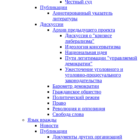
Честный суд
Публикации
Аннотированный указатель
литературы
Дискуссии
Архив предыдущего проекта
Дискуссия о "кризисе
либерализма"
Идеология консерватизма
Национальная идея
Пути легитимации "управляемой
демократии"
Ужесточение уголовного и
уголовно-процесуального
законодательства
Барометр демократии
Гражданское общество
Политический режим
Право
Революция и оппозиция
Свобода слова
Язык вражды
Новости
Публикации
Документы других организаций