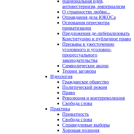
Национальная идея,
антивестернизм, империализм
О странностях любви...
Оправдания дела ЮКОСа
Основания пересмотра
приватизации
Предложения де-либерализовать
Конституцию и публичное право
Призывы к ужесточению
уголовного и уголовно-
процессуального
законодательства
Символические акции
Теории заговора
Идеология
Гражданское общество
Политический режим
Право
Революция и контрреволюция
Свобода слова
Практика
Приватность
Свобода слова
Справедливые выборы
Хорошая полиция