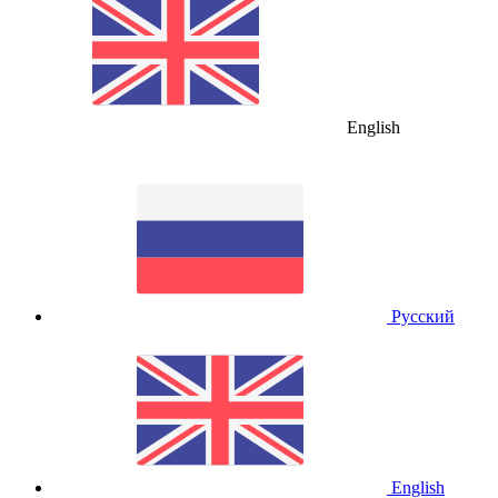
English
Русский
English