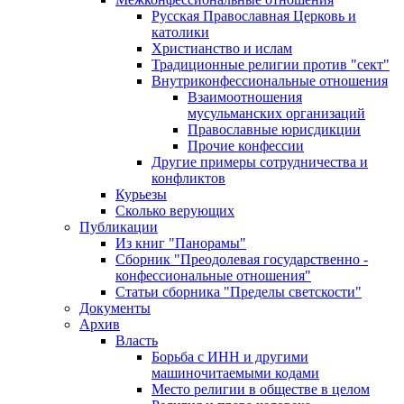
Русская Православная Церковь и
католики
Христианство и ислам
Традиционные религии против "сект"
Внутриконфессиональные отношения
Взаимоотношения
мусульманских организаций
Православные юрисдикции
Прочие конфессии
Другие примеры сотрудничества и
конфликтов
Курьезы
Сколько верующих
Публикации
Из книг "Панорамы"
Сборник "Преодолевая государственно -
конфессиональные отношения"
Статьи сборника "Пределы светскости"
Документы
Архив
Власть
Борьба с ИНН и другими
машиночитаемыми кодами
Место религии в обществе в целом