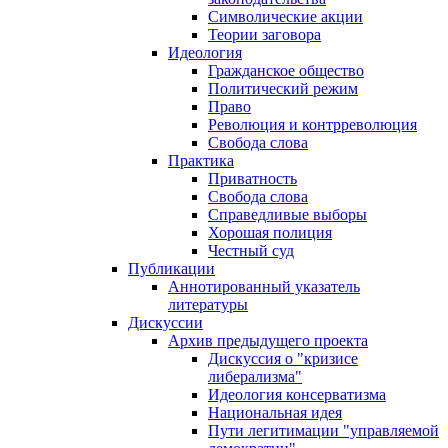
Символические акции
Теории заговора
Идеология
Гражданское общество
Политический режим
Право
Революция и контрреволюция
Свобода слова
Практика
Приватность
Свобода слова
Справедливые выборы
Хорошая полиция
Честный суд
Публикации
Аннотированный указатель
литературы
Дискуссии
Архив предыдущего проекта
Дискуссия о "кризисе
либерализма"
Идеология консерватизма
Национальная идея
Пути легитимации "управляемой