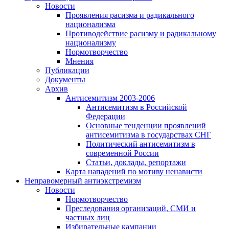
Новости
Проявления расизма и радикального
национализма
Противодействие расизму и радикальному
национализму
Нормотворчество
Мнения
Публикации
Документы
Архив
Антисемитизм 2003-2006
Антисемитизм в Российской
Федерации
Основные тенденции проявлений
антисемитизма в государствах СНГ
Политический антисемитизм в
современной России
Статьи, доклады, репортажи
Карта нападений по мотиву ненависти
Неправомерный антиэкстремизм
Новости
Нормотворчество
Преследования организаций, СМИ и
частных лиц
Избирательные кампании