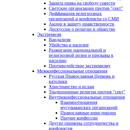
Защита права на свободу совести
Светские организации против "сект"
Диффамация религиозных
организаций и конфликты со СМИ
Акции в защиту нравственности
Дискуссии о религии и обществе
Экстремизм
Вандализм
Убийства и насилие
Разжигание национальной и
религиозной розни и призывы к
насилию
Противодействие экстремизму
Межконфессиональные отношения
Русская Православная Церковь и
католики
Христианство и ислам
Традиционные религии против "сект"
Внутриконфессиональные отношения
Взаимоотношения
мусульманских организаций
Православные юрисдикции
Прочие конфессии
Другие примеры сотрудничества и
конфликтов