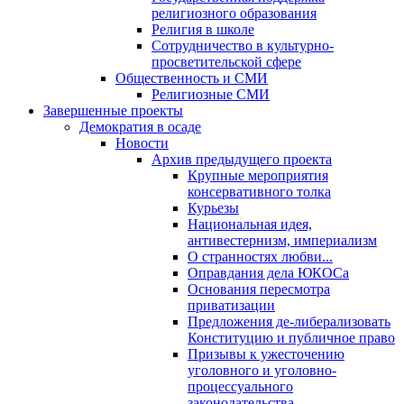
религиозного образования
Религия в школе
Сотрудничество в культурно-
просветительской сфере
Общественность и СМИ
Религиозные СМИ
Завершенные проекты
Демократия в осаде
Новости
Архив предыдущего проекта
Крупные мероприятия
консервативного толка
Курьезы
Национальная идея,
антивестернизм, империализм
О странностях любви...
Оправдания дела ЮКОСа
Основания пересмотра
приватизации
Предложения де-либерализовать
Конституцию и публичное право
Призывы к ужесточению
уголовного и уголовно-
процессуального
законодательства