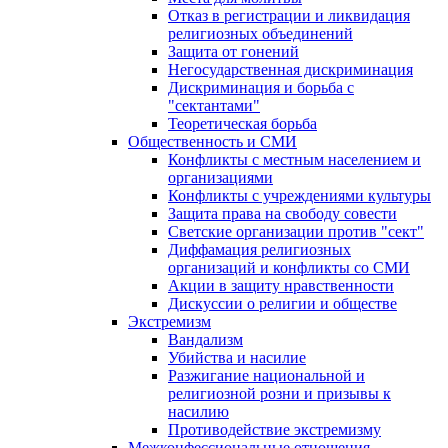
Отказ в регистрации и ликвидация
религиозных объединений
Защита от гонений
Негосударственная дискриминация
Дискриминация и борьба с
"сектантами"
Теоретическая борьба
Общественность и СМИ
Конфликты с местным населением и
организациями
Конфликты с учреждениями культуры
Защита права на свободу совести
Светские организации против "сект"
Диффамация религиозных
организаций и конфликты со СМИ
Акции в защиту нравственности
Дискуссии о религии и обществе
Экстремизм
Вандализм
Убийства и насилие
Разжигание национальной и
религиозной розни и призывы к
насилию
Противодействие экстремизму
Межконфессиональные отношения