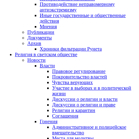
Противодействие неправомерному
антиэкстремизму
Иные государственные и общественные
действия
Мнения
Публикации
Документы
Архив
Хроники фильтрации Рунета
Религия в светском обществе
Новости
Власти
Правовое регулирование
Покровительство властей
Чувства верующих
Участие в выборах и в политической
жизни
Дискуссии о религии и власти
Дискуссии о религии и праве
Религии и карантин
Соглашения
Гонения
Административное и полицейское
вмешательство
Места для молитвы