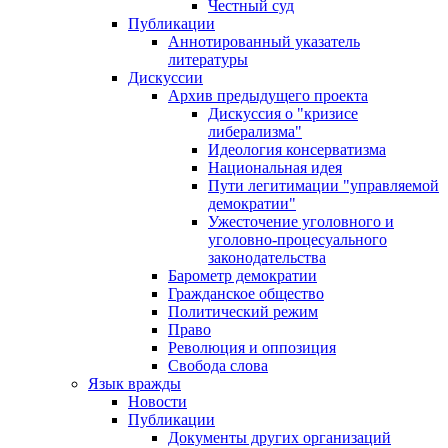
Честный суд
Публикации
Аннотированный указатель
литературы
Дискуссии
Архив предыдущего проекта
Дискуссия о "кризисе
либерализма"
Идеология консерватизма
Национальная идея
Пути легитимации "управляемой
демократии"
Ужесточение уголовного и
уголовно-процесуального
законодательства
Барометр демократии
Гражданское общество
Политический режим
Право
Революция и оппозиция
Свобода слова
Язык вражды
Новости
Публикации
Документы других организаций