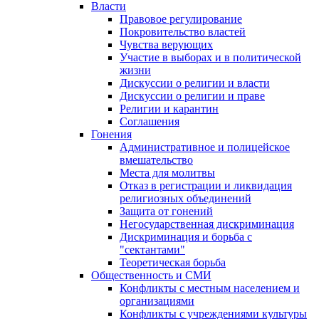
Власти
Правовое регулирование
Покровительство властей
Чувства верующих
Участие в выборах и в политической
жизни
Дискуссии о религии и власти
Дискуссии о религии и праве
Религии и карантин
Соглашения
Гонения
Административное и полицейское
вмешательство
Места для молитвы
Отказ в регистрации и ликвидация
религиозных объединений
Защита от гонений
Негосударственная дискриминация
Дискриминация и борьба с
"сектантами"
Теоретическая борьба
Общественность и СМИ
Конфликты с местным населением и
организациями
Конфликты с учреждениями культуры