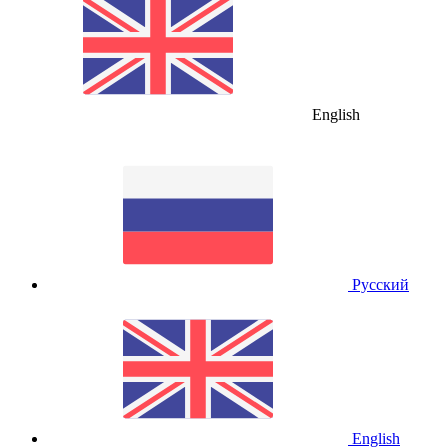
English
Русский
English