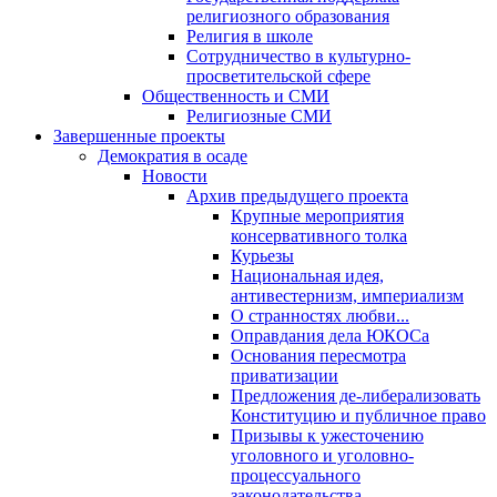
религиозного образования
Религия в школе
Сотрудничество в культурно-
просветительской сфере
Общественность и СМИ
Религиозные СМИ
Завершенные проекты
Демократия в осаде
Новости
Архив предыдущего проекта
Крупные мероприятия
консервативного толка
Курьезы
Национальная идея,
антивестернизм, империализм
О странностях любви...
Оправдания дела ЮКОСа
Основания пересмотра
приватизации
Предложения де-либерализовать
Конституцию и публичное право
Призывы к ужесточению
уголовного и уголовно-
процессуального
законодательства