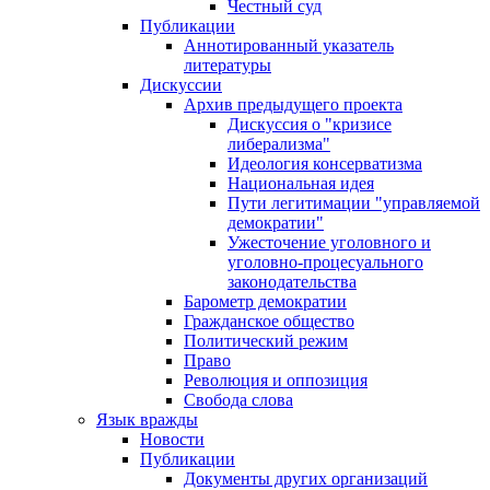
Честный суд
Публикации
Аннотированный указатель
литературы
Дискуссии
Архив предыдущего проекта
Дискуссия о "кризисе
либерализма"
Идеология консерватизма
Национальная идея
Пути легитимации "управляемой
демократии"
Ужесточение уголовного и
уголовно-процесуального
законодательства
Барометр демократии
Гражданское общество
Политический режим
Право
Революция и оппозиция
Свобода слова
Язык вражды
Новости
Публикации
Документы других организаций