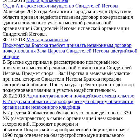
24.12.2018
Места для молитвы
Суд в Ангарске изъял имущество Свидетелей Иеговы
24 декабря 2018 года Ангарский городской суд в Иркутской
области признал недействительным договор пожертвования
здания и земельного участка местной религиозной
организацией Свидетелей Иеговы испанской организации
Свидетелей Иеговы.
30.10.2018
Места для молитвы
Прокуратура Братска требует признать незаконным договор
пожертвования Зала Царства Свидетелей Иеговы австрийской
общине
В Братске суд принял к рассмотрению повторный иск
прокурора к местной религиозной организации Свидетелей
Иеговы. Предмет спора – Зал Царства и земельный участок
при нем, которые Свидетели Иеговы Братска передали
австрийской общине. Прокуратура требует признать договор
пожертвования здания и участка недействительным.
28.02.2018
Административное и полицейское вмешательство
В Иркутской области старообрядческую общину обвиняют в
организации незаконного кладбища
В Иркутской области возбуждено уголовное дело по ст. 330
УК (самоуправство) в связи с организацией незаконных
захоронений. Проходят проверки и
обыски в Покровской старообрядческой общине, которая с
1990 года отвечает на благоустройство муниципального