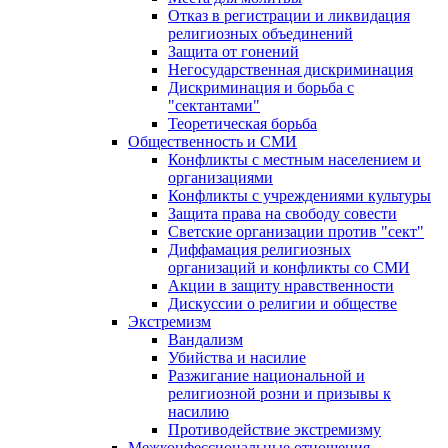
Отказ в регистрации и ликвидация
религиозных объединений
Защита от гонений
Негосударственная дискриминация
Дискриминация и борьба с
"сектантами"
Теоретическая борьба
Общественность и СМИ
Конфликты с местным населением и
организациями
Конфликты с учреждениями культуры
Защита права на свободу совести
Светские организации против "сект"
Диффамация религиозных
организаций и конфликты со СМИ
Акции в защиту нравственности
Дискуссии о религии и обществе
Экстремизм
Вандализм
Убийства и насилие
Разжигание национальной и
религиозной розни и призывы к
насилию
Противодействие экстремизму
Межконфессиональные отношения