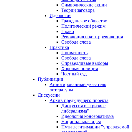
Символические акции
Теории заговора
Идеология
Гражданское общество
Политический режим
Право
Революция и контрреволюция
Свобода слова
Практика
Приватность
Свобода слова
Справедливые выборы
Хорошая полиция
Честный суд
Публикации
Аннотированный указатель
литературы
Дискуссии
Архив предыдущего проекта
Дискуссия о "кризисе
либерализма"
Идеология консерватизма
Национальная идея
Пути легитимации "управляемой