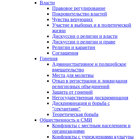
Власти
Правовое регулирование
Покровительство властей
Чувства верующих
Участие в выборах и в политической
жизни
Дискуссии о религии и власти
Дискуссии о религии и праве
Религии и карантин
Соглашения
Гонения
Административное и полицейское
вмешательство
Места для молитвы
Отказ в регистрации и ликвидация
религиозных объединений
Защита от гонений
Негосударственная дискриминация
Дискриминация и борьба с
"сектантами"
Теоретическая борьба
Общественность и СМИ
Конфликты с местным населением и
организациями
Конфликты с учреждениями культуры