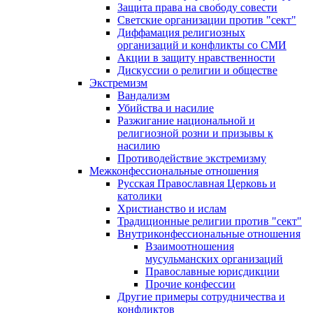
Защита права на свободу совести
Светские организации против "сект"
Диффамация религиозных
организаций и конфликты со СМИ
Акции в защиту нравственности
Дискуссии о религии и обществе
Экстремизм
Вандализм
Убийства и насилие
Разжигание национальной и
религиозной розни и призывы к
насилию
Противодействие экстремизму
Межконфессиональные отношения
Русская Православная Церковь и
католики
Христианство и ислам
Традиционные религии против "сект"
Внутриконфессиональные отношения
Взаимоотношения
мусульманских организаций
Православные юрисдикции
Прочие конфессии
Другие примеры сотрудничества и
конфликтов