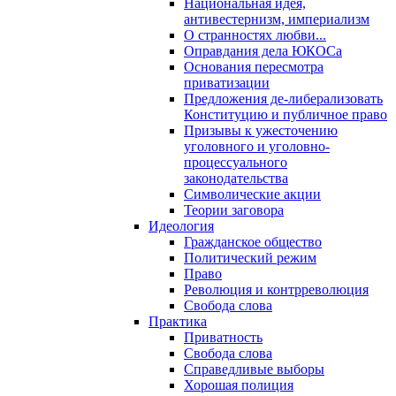
Национальная идея,
антивестернизм, империализм
О странностях любви...
Оправдания дела ЮКОСа
Основания пересмотра
приватизации
Предложения де-либерализовать
Конституцию и публичное право
Призывы к ужесточению
уголовного и уголовно-
процессуального
законодательства
Символические акции
Теории заговора
Идеология
Гражданское общество
Политический режим
Право
Революция и контрреволюция
Свобода слова
Практика
Приватность
Свобода слова
Справедливые выборы
Хорошая полиция