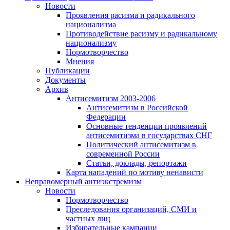
Новости
Проявления расизма и радикального
национализма
Противодействие расизму и радикальному
национализму
Нормотворчество
Мнения
Публикации
Документы
Архив
Антисемитизм 2003-2006
Антисемитизм в Российской
Федерации
Основные тенденции проявлений
антисемитизма в государствах СНГ
Политический антисемитизм в
современной России
Статьи, доклады, репортажи
Карта нападений по мотиву ненависти
Неправомерный антиэкстремизм
Новости
Нормотворчество
Преследования организаций, СМИ и
частных лиц
Избирательные кампании