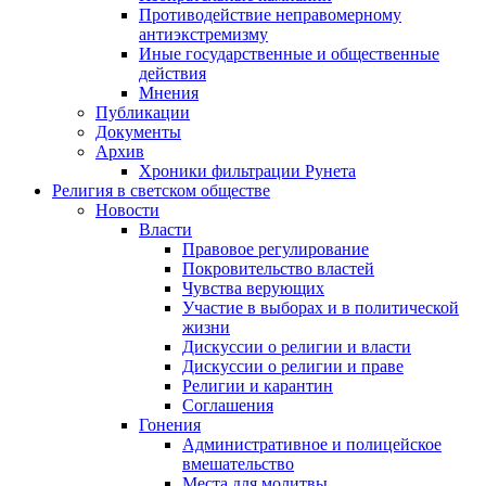
Противодействие неправомерному
антиэкстремизму
Иные государственные и общественные
действия
Мнения
Публикации
Документы
Архив
Хроники фильтрации Рунета
Религия в светском обществе
Новости
Власти
Правовое регулирование
Покровительство властей
Чувства верующих
Участие в выборах и в политической
жизни
Дискуссии о религии и власти
Дискуссии о религии и праве
Религии и карантин
Соглашения
Гонения
Административное и полицейское
вмешательство
Места для молитвы