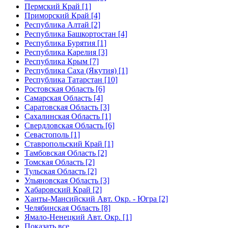
Пермский Край [1]
Приморский Край [4]
Республика Алтай [2]
Республика Башкортостан [4]
Республика Бурятия [1]
Республика Карелия [3]
Республика Крым [7]
Республика Саха (Якутия) [1]
Республика Татарстан [10]
Ростовская Область [6]
Самарская Область [4]
Саратовская Область [3]
Сахалинская Область [1]
Свердловская Область [6]
Севастополь [1]
Ставропольский Край [1]
Тамбовская Область [2]
Томская Область [2]
Тульская Область [2]
Ульяновская Область [3]
Хабаровский Край [2]
Ханты-Мансийский Авт. Окр. - Югра [2]
Челябинская Область [8]
Ямало-Ненецкий Авт. Окр. [1]
Показать все