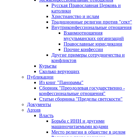
Русская Православная Церковь и
католики
Христианство и ислам
Традиционные религии против "сект"
Внутриконфессиональные отношения
Взаимоотношения
мусульманских организаций
Православные юрисдикции
Прочие конфессии
Другие примеры сотрудничества и
конфликтов
Курьезы
Сколько верующих
Публикации
Из книг "Панорамы"
Сборник "Преодолевая государственно -
конфессиональные отношения"
Статьи сборника "Пределы светскости"
Документы
Архив
Власть
Борьба с ИНН и другими
машиночитаемыми кодами
Место религии в обществе в целом