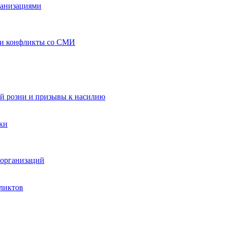
ганизациями
 и конфликты со СМИ
й розни и призывы к насилию
ки
организаций
ликтов