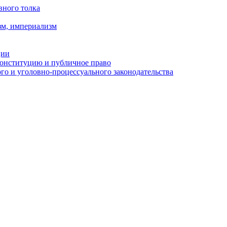
вного толка
зм, империализм
ции
Конституцию и публичное право
о и уголовно-процессуального законодательства