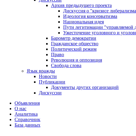
Архив предыдущего проекта
Дискуссия о "кризисе либерализм
Идеология консерватизма
Национальная идея
Пути легитимации "управляемой 
Ужесточение уголовного и уголов
Барометр демократии
Гражданское общество
Политический режим
Право
Революция и оппозиция
Свобода слова
Язык вражды
Новости
Публикации
Документы других организаций
Дискуссии
Объявления
О нас
Аналитика
Справочник
База данных