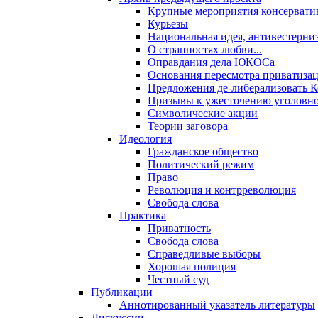
Крупные мероприятия консервати
Курьезы
Национальная идея, антивестерни
О странностях любви...
Оправдания дела ЮКОСа
Основания пересмотра приватиза
Предложения де-либерализовать 
Призывы к ужесточению уголовног
Символические акции
Теории заговора
Идеология
Гражданское общество
Политический режим
Право
Революция и контрреволюция
Свобода слова
Практика
Приватность
Свобода слова
Справедливые выборы
Хорошая полиция
Честный суд
Публикации
Аннотированный указатель литературы
Дискуссии