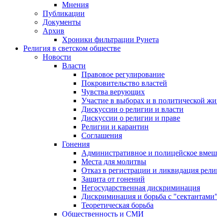
Мнения
Публикации
Документы
Архив
Хроники фильтрации Рунета
Религия в светском обществе
Новости
Власти
Правовое регулирование
Покровительство властей
Чувства верующих
Участие в выборах и в политической ж
Дискуссии о религии и власти
Дискуссии о религии и праве
Религии и карантин
Соглашения
Гонения
Административное и полицейское вмеш
Места для молитвы
Отказ в регистрации и ликвидация рел
Защита от гонений
Негосударственная дискриминация
Дискриминация и борьба с "сектантами
Теоретическая борьба
Общественность и СМИ