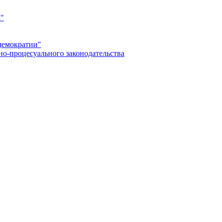
а"
демократии"
но-процесуального законодательства