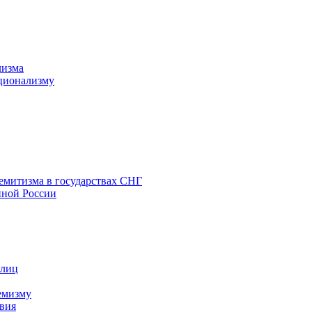
лизма
ционализму
емитизма в государствах СНГ
нной России
 лиц
емизму
вия