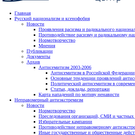
Главная
Русский национализм и ксенофобия
Новости
Проявления расизма и радикального национа
Противодействие расизму и радикальному на
Нормотворчество
Мнения
Публикации
Документы
Архив
Антисемитизм 2003-2006
Антисемитизм в Российской Федерации
Основные тенденции проявлений антис
Политический антисемитизм в совреме
Статьи, доклады, репортажи
Карта нападений по мотиву ненависти
Неправомерный антиэкстремизм
Новости
Нормотворчество
Преследования организаций, СМИ и частных
Избирательные кампании
Противодействие неправомерному антиэкстр
Иные государственные и общественные дейст