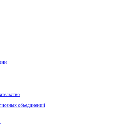
изни
ательство
игиозных объединений
"