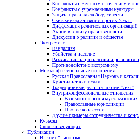
Конфликты с местным населением и ор
Конфликты с учреждениями культуры
Защита права на свободу совести
Светские организации против "сект"
Диффамация религиозных организаций
Акции в защиту нравственности
Дискуссии о религии и обществе
Экстремизм
Вандализм
Убийства и насилие
Разжигание национальной и религиозно
Противодействие экстремизму
Межконфессиональные отношения
Русская Православная Церковь и католи
Христианство и ислам
Традиционные религии против "сект"
Внутриконфессиональные отношения
Взаимоотношения мусульманских 
Православные юрисдикции
Прочие конфессии
Другие примеры сотрудничества и конф
Курьезы
Сколько верующих
Публикации
Из книг "Панорамы"