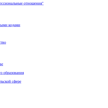
фессиональные отношения"
мыми кодами
ство
ве
го образования
льской сфере