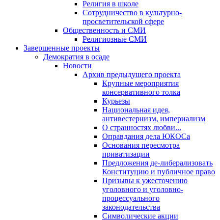
Религия в школе
Сотрудничество в культурно-
просветительской сфере
Общественность и СМИ
Религиозные СМИ
Завершенные проекты
Демократия в осаде
Новости
Архив предыдущего проекта
Крупные мероприятия
консервативного толка
Курьезы
Национальная идея,
антивестернизм, империализм
О странностях любви...
Оправдания дела ЮКОСа
Основания пересмотра
приватизации
Предложения де-либерализовать
Конституцию и публичное право
Призывы к ужесточению
уголовного и уголовно-
процессуального
законодательства
Символические акции