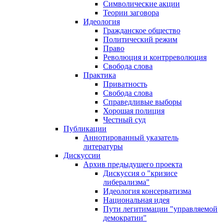
Символические акции
Теории заговора
Идеология
Гражданское общество
Политический режим
Право
Революция и контрреволюция
Свобода слова
Практика
Приватность
Свобода слова
Справедливые выборы
Хорошая полиция
Честный суд
Публикации
Аннотированный указатель
литературы
Дискуссии
Архив предыдущего проекта
Дискуссия о "кризисе
либерализма"
Идеология консерватизма
Национальная идея
Пути легитимации "управляемой
демократии"