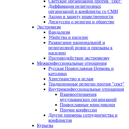
Светские организации против "сект"
Диффамация религиозных
организаций и конфликты со СМИ
Акции в защиту нравственности
Дискуссии о религии и обществе
Экстремизм
Вандализм
Убийства и насилие
Разжигание национальной и
религиозной розни и призывы к
насилию
Противодействие экстремизму
Межконфессиональные отношения
Русская Православная Церковь и
католики
Христианство и ислам
Традиционные религии против "сект"
Внутриконфессиональные отношения
Взаимоотношения
мусульманских организаций
Православные юрисдикции
Прочие конфессии
Другие примеры сотрудничества и
конфликтов
Курьезы