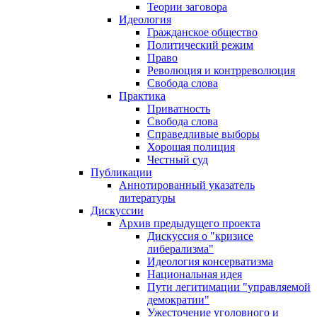
Теории заговора
Идеология
Гражданское общество
Политический режим
Право
Революция и контрреволюция
Свобода слова
Практика
Приватность
Свобода слова
Справедливые выборы
Хорошая полиция
Честный суд
Публикации
Аннотированный указатель
литературы
Дискуссии
Архив предыдущего проекта
Дискуссия о "кризисе
либерализма"
Идеология консерватизма
Национальная идея
Пути легитимации "управляемой
демократии"
Ужесточение уголовного и