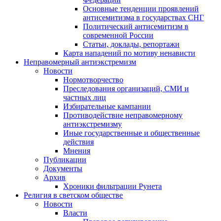
Основные тенденции проявлений
антисемитизма в государствах СНГ
Политический антисемитизм в
современной России
Статьи, доклады, репортажи
Карта нападений по мотиву ненависти
Неправомерный антиэкстремизм
Новости
Нормотворчество
Преследования организаций, СМИ и
частных лиц
Избирательные кампании
Противодействие неправомерному
антиэкстремизму
Иные государственные и общественные
действия
Мнения
Публикации
Документы
Архив
Хроники фильтрации Рунета
Религия в светском обществе
Новости
Власти