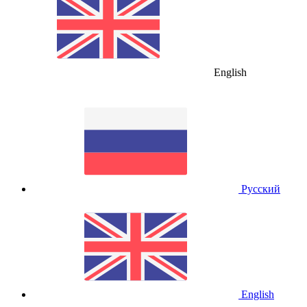
English
Русский
English