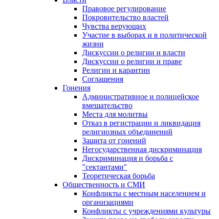
Правовое регулирование
Покровительство властей
Чувства верующих
Участие в выборах и в политической
жизни
Дискуссии о религии и власти
Дискуссии о религии и праве
Религии и карантин
Соглашения
Гонения
Административное и полицейское
вмешательство
Места для молитвы
Отказ в регистрации и ликвидация
религиозных объединений
Защита от гонений
Негосударственная дискриминация
Дискриминация и борьба с
"сектантами"
Теоретическая борьба
Общественность и СМИ
Конфликты с местным населением и
организациями
Конфликты с учреждениями культуры