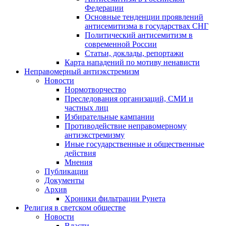
Федерации
Основные тенденции проявлений
антисемитизма в государствах СНГ
Политический антисемитизм в
современной России
Статьи, доклады, репортажи
Карта нападений по мотиву ненависти
Неправомерный антиэкстремизм
Новости
Нормотворчество
Преследования организаций, СМИ и
частных лиц
Избирательные кампании
Противодействие неправомерному
антиэкстремизму
Иные государственные и общественные
действия
Мнения
Публикации
Документы
Архив
Хроники фильтрации Рунета
Религия в светском обществе
Новости
Власти