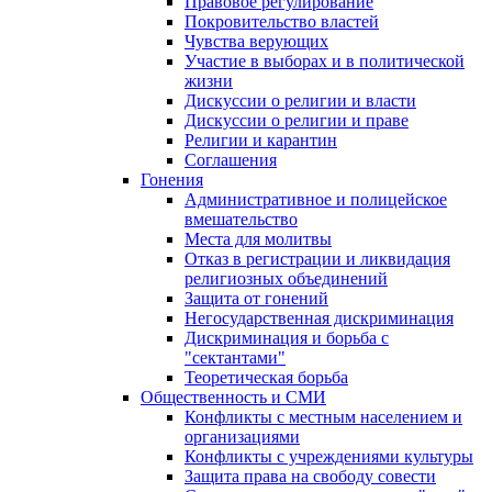
Правовое регулирование
Покровительство властей
Чувства верующих
Участие в выборах и в политической
жизни
Дискуссии о религии и власти
Дискуссии о религии и праве
Религии и карантин
Соглашения
Гонения
Административное и полицейское
вмешательство
Места для молитвы
Отказ в регистрации и ликвидация
религиозных объединений
Защита от гонений
Негосударственная дискриминация
Дискриминация и борьба с
"сектантами"
Теоретическая борьба
Общественность и СМИ
Конфликты с местным населением и
организациями
Конфликты с учреждениями культуры
Защита права на свободу совести