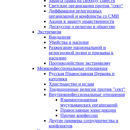
Защита права на свободу совести
Светские организации против "сект"
Диффамация религиозных
организаций и конфликты со СМИ
Акции в защиту нравственности
Дискуссии о религии и обществе
Экстремизм
Вандализм
Убийства и насилие
Разжигание национальной и
религиозной розни и призывы к
насилию
Противодействие экстремизму
Межконфессиональные отношения
Русская Православная Церковь и
католики
Христианство и ислам
Традиционные религии против "сект"
Внутриконфессиональные отношения
Взаимоотношения
мусульманских организаций
Православные юрисдикции
Прочие конфессии
Другие примеры сотрудничества и
конфликтов